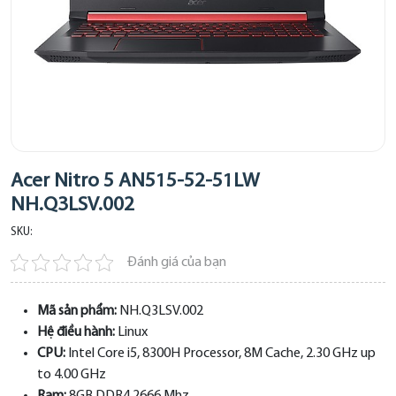
Acer Nitro 5 AN515-52-51LW
NH.Q3LSV.002
SKU:
Đánh giá của bạn
Mã sản phẩm:
NH.Q3LSV.002
Hệ điều hành:
Linux
CPU:
Intel Core i5, 8300H Processor, 8M Cache, 2.30 GHz up
to 4.00 GHz