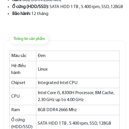
Ram:
8GB DDR4 2666 Mhz
Ổ cứng (HDD/SSD):
SATA HDD 1 TB , 5.400 rpm, SSD, 128GB
Bảo hành:
12 tháng
Thông tin sản phẩm
Màu sắc
Đen
Hệ điều
Linux
hành
Chipset
Integrated Intel CPU
Intel Core i5, 8300H Processor, 8M Cache,
CPU
2.30 GHz up to 4.00 GHz
Ram
8GB DDR4 2666 Mhz
Ổ cứng
SATA HDD 1 TB , 5.400 rpm, SSD, 128GB
(HDD/SSD)