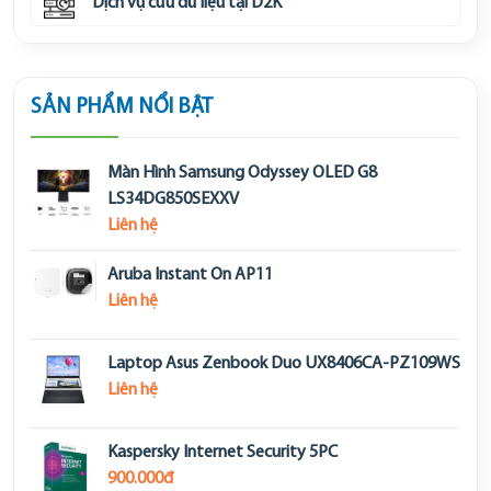
Dịch vụ cứu dữ liệu tại D2K
SẢN PHẨM NỔI BẬT
Màn Hình Samsung Odyssey OLED G8
LS34DG850SEXXV
Liên hệ
Aruba Instant On AP11
Liên hệ
Laptop Asus Zenbook Duo UX8406CA-PZ109WS
Liên hệ
Kaspersky Internet Security 5PC
900.000đ