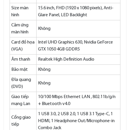
Size màn
15.6 inch, FHD (1920 x 1080 pixels), Anti-
hình
Glare Panel, LED Backlight
Cảm ứng
Không
màn hình
Card đồ họa
Intel UHD Graphics 630, Nvidia GeForce
(VGA)
GTX 1050 4GB GDDR5
Âm thanh
Realtek High Definition Audio
Bảo mật
Không
Đĩa quang
Không
(DVD)
Giao tiếp
10/100 Mbps Ethernet LAN , 802.11b/g/n
mạng Lan
+ Bluetooth v4.0
1 USB 3.0, 2 USB 2.0, 1 USB 3.1 Type-C, 1
Cổng giao
HDMI, 1 Headphone Out/Microphone-in
tiếp
Combo Jack