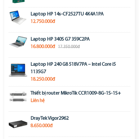
Laptop HP 14s-CF2527TU 4K4A1PA
12.750.000đ
Laptop HP 340S G7 359C2PA
16.800.000đ
17.350.000đ
Laptop HP 240 G8 518V7PA – Intel Core i5
1135G7
18.250.000đ
Thiết bị router MikroTik CCR1009-8G-1S-1S+
Liên hệ
DrayTek Vigor2962
8.650.000đ