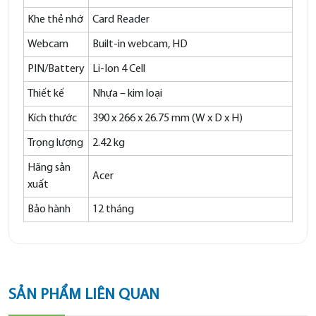
Khe thẻ nhớ
Card Reader
Webcam
Built-in webcam, HD
PIN/Battery
Li-Ion 4 Cell
Thiết kế
Nhựa – kim loại
Kích thước
390 x 266 x 26.75 mm (W x D x H)
Trọng lượng
2.42 kg
Hãng sản
Acer
xuất
Bảo hành
12 tháng
SẢN PHẨM LIÊN QUAN