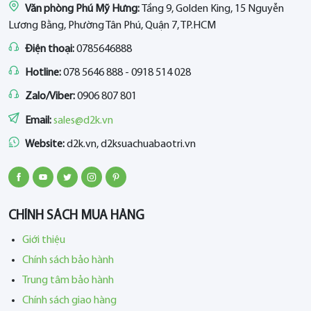
Văn phòng Phú Mỹ Hưng:
Tầng 9, Golden King, 15 Nguyễn
Lương Bằng, Phường Tân Phú, Quận 7, TP.HCM
Điện thoại:
0785646888
Hotline:
078 5646 888 - 0918 514 028
Zalo/Viber:
0906 807 801
Email:
sales@d2k.vn
Website:
d2k.vn, d2ksuachuabaotri.vn
CHÍNH SÁCH MUA HÀNG
Giới thiệu
Chính sách bảo hành
Trung tâm bảo hành
Chính sách giao hàng