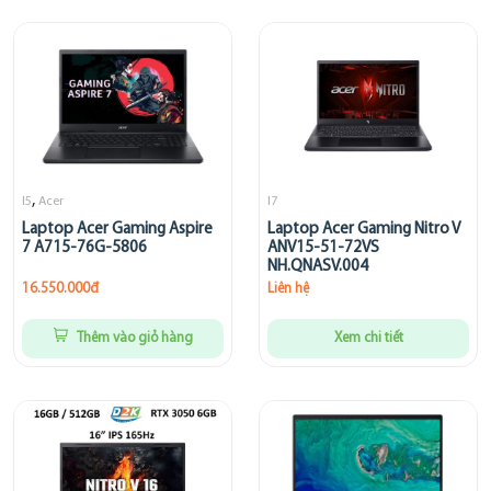
,
I5
Acer
I7
Laptop Acer Gaming Aspire
Laptop Acer Gaming Nitro V
7 A715-76G-5806
ANV15-51-72VS
NH.QNASV.004
16.550.000đ
Liên hệ
Thêm vào giỏ hàng
Xem chi tiết