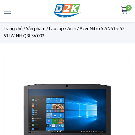
0
Trang chủ
/
Sản phẩm
/
Laptop
/
Acer
/
Acer Nitro 5 AN515-52-
51LW NH.Q3LSV.002