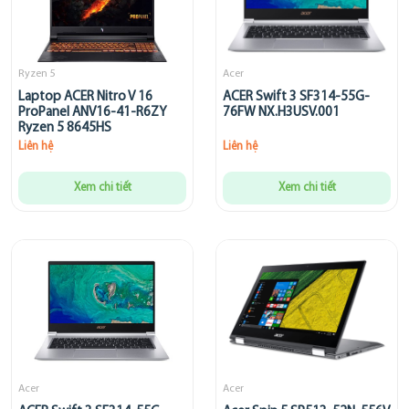
Ryzen 5
Acer
Laptop ACER Nitro V 16
ACER Swift 3 SF314-55G-
ProPanel ANV16-41-R6ZY
76FW NX.H3USV.001
Ryzen 5 8645HS
Liên hệ
Liên hệ
Xem chi tiết
Xem chi tiết
Acer
Acer