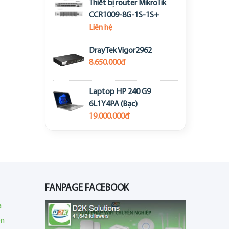
Thiết bị router MikroTik
CCR1009-8G-1S-1S+
Liên hệ
DrayTek Vigor2962
8.650.000đ
Laptop HP 240 G9
6L1Y4PA (Bạc)
19.000.000đ
FANPAGE FACEBOOK
a
en