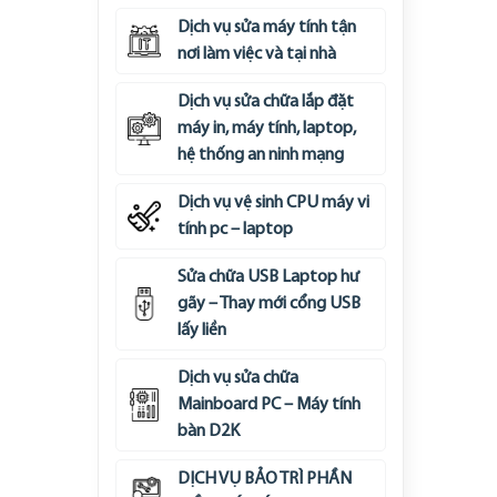
Dịch vụ sửa máy tính tận
nơi làm việc và tại nhà
Dịch vụ sửa chữa lắp đặt
máy in, máy tính, laptop,
hệ thống an ninh mạng
Dịch vụ vệ sinh CPU máy vi
tính pc – laptop
Sửa chữa USB Laptop hư
gãy – Thay mới cổng USB
lấy liền
Dịch vụ sửa chữa
Mainboard PC – Máy tính
bàn D2K
DỊCH VỤ BẢO TRÌ PHẦN