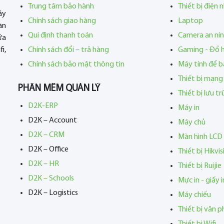
Trung tâm bảo hành
Thiết bị điện 
áy
Chính sách giao hàng
Laptop
àn
Qui định thanh toán
Camera an ni
ửa
i,
Chính sách đổi – trả hàng
Gaming - Đồ 
Chính sách bảo mật thông tin
Máy tính để b
Thiết bị mạng
PHẦN MỀM QUẢN LÝ
Thiết bị lưu t
D2K-ERP
Máy in
D2K – Account
Máy chủ
D2K – CRM
Màn hình LCD
D2K – Office
Thiết bị Hikvis
D2K – HR
Thiết bị Ruijie
D2K – Schools
Mực in - giấy i
D2K – Logistics
Máy chiếu
Thiết bị văn 