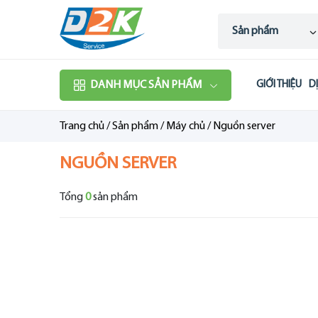
Sản phẩm
DANH MỤC SẢN PHẨM
GIỚI THIỆU
D
Trang chủ
/
Sản phẩm
/
Máy chủ
/
Nguồn server
NGUỒN SERVER
Tổng
0
sản phẩm