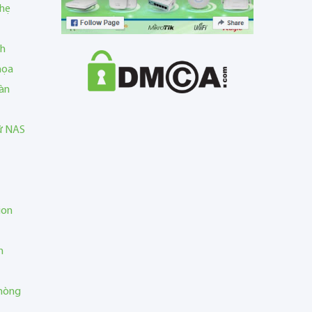
nhẹ
nh
họa
àn
rữ NAS
ion
n
phòng