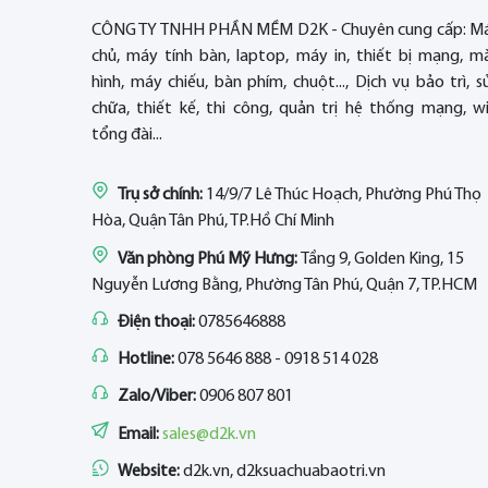
CÔNG TY TNHH PHẦN MỀM D2K - Chuyên cung cấp: M
chủ, máy tính bàn, laptop, máy in, thiết bị mạng, m
hình, máy chiếu, bàn phím, chuột..., Dịch vụ bảo trì, s
chữa, thiết kế, thi công, quản trị hệ thống mạng, wif
tổng đài...
Trụ sở chính:
14/9/7 Lê Thúc Hoạch, Phường Phú Thọ
Hòa, Quận Tân Phú, TP.Hồ Chí Minh
Văn phòng Phú Mỹ Hưng:
Tầng 9, Golden King, 15
Nguyễn Lương Bằng, Phường Tân Phú, Quận 7, TP.HCM
Điện thoại:
0785646888
Hotline:
078 5646 888 - 0918 514 028
Zalo/Viber:
0906 807 801
Email:
sales@d2k.vn
Website:
d2k.vn, d2ksuachuabaotri.vn