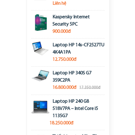
Liên hệ
Kaspersky Internet
Security 5PC
900.000đ
Laptop HP 14s-CF2527TU
4K4A1PA
12.750.000đ
Laptop HP 340S G7
359C2PA
16.800.000đ
17.350.000đ
Laptop HP 240 G8
518V7PA – Intel Core i5
1135G7
18.250.000đ