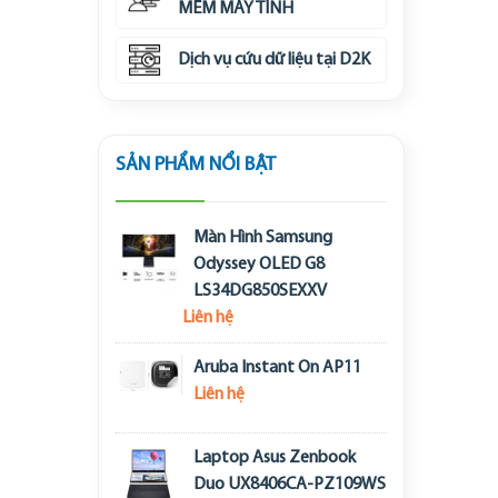
MỀM MÁY TÍNH
Dịch vụ cứu dữ liệu tại D2K
SẢN PHẨM NỔI BẬT
Màn Hình Samsung
Odyssey OLED G8
LS34DG850SEXXV
Liên hệ
Aruba Instant On AP11
Liên hệ
Laptop Asus Zenbook
Duo UX8406CA-PZ109WS