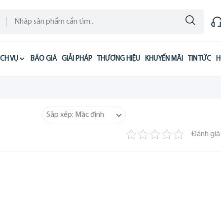
ỊCH VỤ
BÁO GIÁ
GIẢI PHÁP
THƯƠNG HIỆU
KHUYẾN MÃI
TIN TỨC
H
Đánh giá