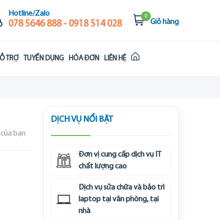
Hotline/Zalo
0
Giỏ hàng
078 5646 888 - 0918 514 028
Ỗ TRỢ
TUYỂN DỤNG
HÓA ĐƠN
LIÊN HỆ
DỊCH VỤ NỔI BẬT
 của bạn
Đơn vị cung cấp dịch vụ IT
chất lượng cao
Dịch vụ sửa chữa và bảo trì
laptop tại văn phòng, tại
nhà