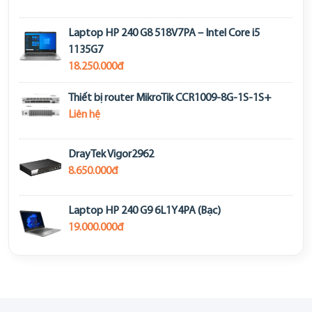
Laptop HP 240 G8 518V7PA – Intel Core i5
1135G7
18.250.000đ
Thiết bị router MikroTik CCR1009-8G-1S-1S+
Liên hệ
DrayTek Vigor2962
8.650.000đ
Laptop HP 240 G9 6L1Y4PA (Bạc)
19.000.000đ