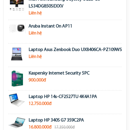
LS34DG850SEXXV
Liên hệ
Aruba Instant On AP11
Liên hệ
Laptop Asus Zenbook Duo UX8406CA-PZ109WS
Liên hệ
Kaspersky Internet Security 5PC
900.000đ
Laptop HP 14s-CF2527TU 4K4A1PA
12.750.000đ
Laptop HP 340S G7 359C2PA
16.800.000đ
17.350.000đ