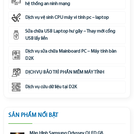
hệ thống an ninh mạng
Dịch vụ vệ sinh CPU máy vi tính pc – laptop
Sửa chữa USB Laptop hư gãy – Thay mới cổng
USB lấy liền
Dịch vụ sửa chữa Mainboard PC – Máy tính bàn
D2K
DỊCH VỤ BẢO TRÌ PHẦN MỀM MÁY TÍNH
Dịch vụ cứu dữ liệu tại D2K
SẢN PHẨM NỔI BẬT
Màn Hình Samsung Odyssey OLED G8