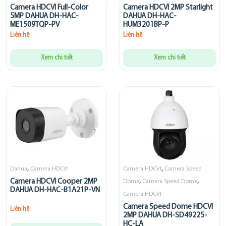
Camera HDCVI Full-Color
Camera HDCVI 2MP Starlight
5MP DAHUA DH-HAC-
DAHUA DH-HAC-
ME1509TQP-PV
HUM3201BP-P
Liên hệ
Liên hệ
Xem chi tiết
Xem chi tiết
,
,
Dahua
Camera HDCVI
Camera HDCVI
Camera Speed
,
,
Camera HDCVI Cooper 2MP
Dome
Camera Speed Dome
DAHUA DH-HAC-B1A21P-VN
Camera HDCVI
Camera Speed Dome HDCVI
Liên hệ
2MP DAHUA DH-SD49225-
HC-LA