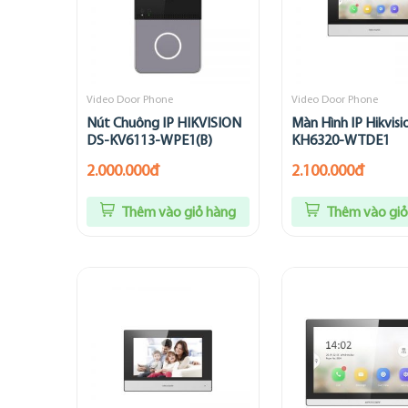
Video Door Phone
Video Door Phone
Nút Chuông IP HIKVISION
Màn Hình IP Hikvisi
DS-KV6113-WPE1(B)
KH6320-WTDE1
2.000.000đ
2.100.000đ
Thêm vào giỏ hàng
Thêm vào giỏ