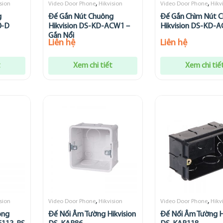
,
,
sion
Video Door Phone
Hikvision
Video Door Phone
Hikv
g
Đế Gắn Nút Chuông
Đế Gắn Chìm Nút 
0-D
Hikvision DS-KD-ACW1 –
Hikvision DS-KD-A
Gắn Nổi
Liên hệ
Liên hệ
t
Xem chi tiết
Xem chi tiế
,
,
sion
Video Door Phone
Hikvision
Video Door Phone
Hikv
ông
Đế Nối Âm Tường Hikvision
Đế Nối Âm Tường H