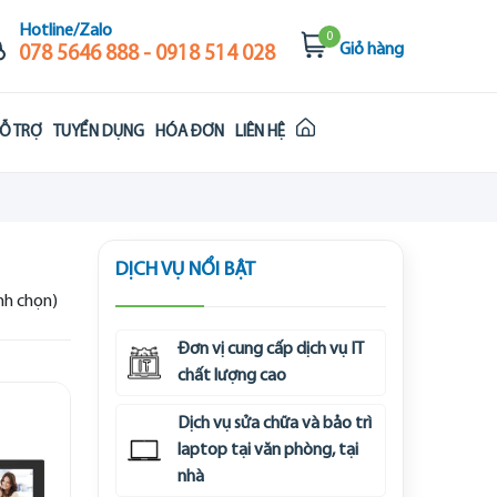
Hotline/Zalo
0
Giỏ hàng
078 5646 888 - 0918 514 028
Ỗ TRỢ
TUYỂN DỤNG
HÓA ĐƠN
LIÊN HỆ
DỊCH VỤ NỔI BẬT
ình chọn)
Đơn vị cung cấp dịch vụ IT
chất lượng cao
Dịch vụ sửa chữa và bảo trì
laptop tại văn phòng, tại
nhà