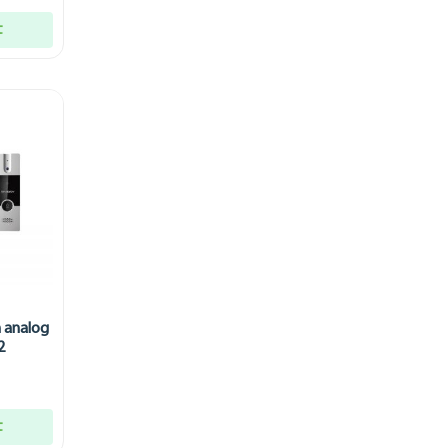
t
 analog
2
t