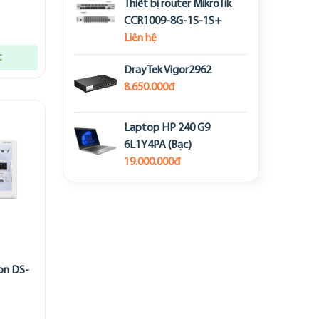
Thiết bị router MikroTik
CCR1009-8G-1S-1S+
Liên hệ
t
DrayTek Vigor2962
8.650.000đ
Laptop HP 240 G9
6L1Y4PA (Bạc)
19.000.000đ
ion DS-