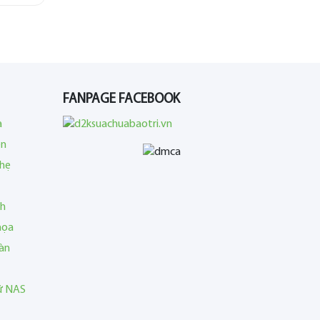
FANPAGE FACEBOOK
a
en
nhẹ
nh
họa
àn
rữ NAS