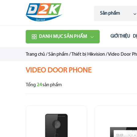
Sản phẩm
DANH MỤC SẢN PHẨM
GIỚI THIỆU
D
Trang chủ
/
Sản phẩm
/
Thiết bị Hikvision
/
Video Door P
VIDEO DOOR PHONE
Tổng
24
sản phẩm