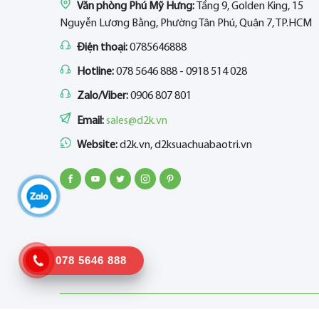
Văn phòng Phú Mỹ Hưng:
Tầng 9, Golden King, 15
Nguyễn Lương Bằng, Phường Tân Phú, Quận 7, TP.HCM
Điện thoại:
0785646888
Hotline:
078 5646 888 - 0918 514 028
Zalo/Viber:
0906 807 801
Email:
sales@d2k.vn
Website:
d2k.vn, d2ksuachuabaotri.vn
078 5646 888