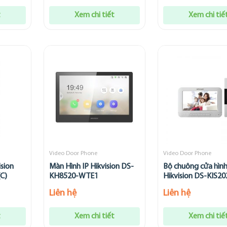
t
Xem chi tiết
Xem chi tiế
Video Door Phone
Video Door Phone
ision
Màn Hình IP Hikvision DS-
Bộ chuông cửa hình
C)
KH8520-WTE1
Hikvision DS-KIS20
Liên hệ
Liên hệ
t
Xem chi tiết
Xem chi tiế