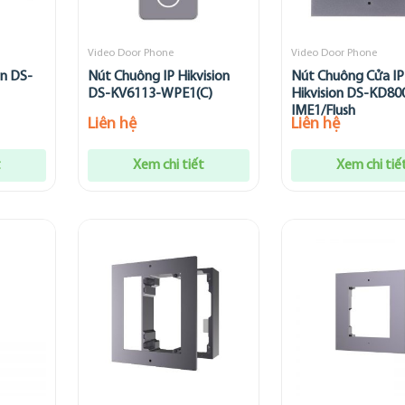
Video Door Phone
Video Door Phone
on DS-
Nút Chuông IP Hikvision
Nút Chuông Cửa IP
DS-KV6113-WPE1(C)
Hikvision DS-KD80
IME1/Flush
Liên hệ
Liên hệ
t
Xem chi tiết
Xem chi tiế