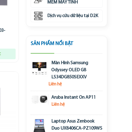
MỀM MÁY TÍNH
Dịch vụ cứu dữ liệu tại D2K
03-
SẢN PHẨM NỔI BẬT
t
Màn Hình Samsung
Odyssey OLED G8
LS34DG850SEXXV
Liên hệ
Aruba Instant On AP11
Liên hệ
Laptop Asus Zenbook
Duo UX8406CA-PZ109WS