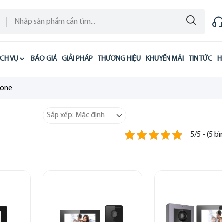
ỊCH VỤ
BÁO GIÁ
GIẢI PHÁP
THƯƠNG HIỆU
KHUYẾN MÃI
TIN TỨC
H
hone
5/5 - (5 b