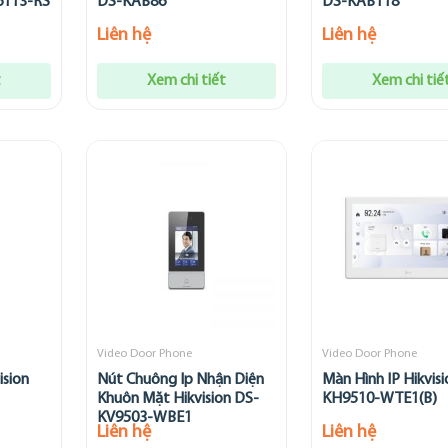
6113-RS
DS-KAB86
DS-KAB118
Liên hệ
Liên hệ
t
Xem chi tiết
Xem chi tiế
Video Door Phone
Video Door Phone
ision
Nút Chuông Ip Nhận Diện
Màn Hình IP Hikvis
Khuôn Mặt Hikvision DS-
KH9510-WTE1(B)
KV9503-WBE1
Liên hệ
Liên hệ