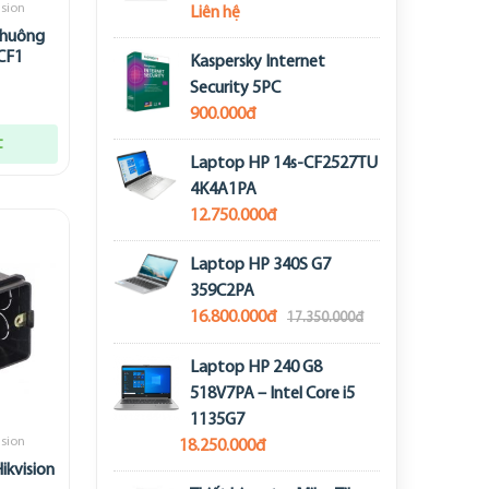
ision
Liên hệ
Chuông
CF1
Kaspersky Internet
Security 5PC
900.000đ
t
Laptop HP 14s-CF2527TU
4K4A1PA
12.750.000đ
Laptop HP 340S G7
359C2PA
16.800.000đ
17.350.000đ
Laptop HP 240 G8
518V7PA – Intel Core i5
1135G7
ision
18.250.000đ
ikvision