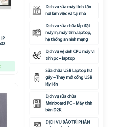
Dịch vụ sửa máy tính tận
nơi làm việc và tại nhà
Dịch vụ sửa chữa lắp đặt
máy in, máy tính, laptop,
 IP
hệ thống an ninh mạng
602
Dịch vụ vệ sinh CPU máy vi
tính pc – laptop
t
Sửa chữa USB Laptop hư
gãy – Thay mới cổng USB
lấy liền
Dịch vụ sửa chữa
Mainboard PC – Máy tính
bàn D2K
DỊCH VỤ BẢO TRÌ PHẦN