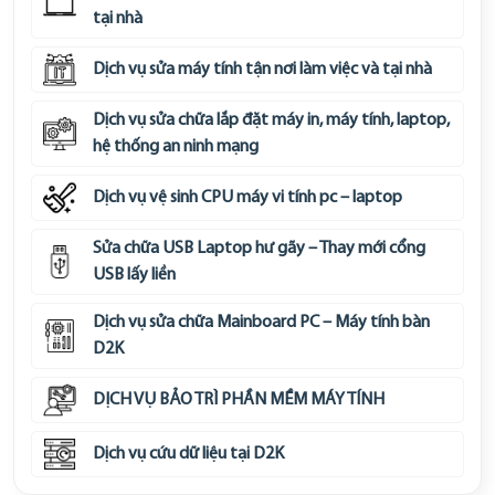
tại nhà
Dịch vụ sửa máy tính tận nơi làm việc và tại nhà
Dịch vụ sửa chữa lắp đặt máy in, máy tính, laptop,
hệ thống an ninh mạng
Dịch vụ vệ sinh CPU máy vi tính pc – laptop
Sửa chữa USB Laptop hư gãy – Thay mới cổng
USB lấy liền
Dịch vụ sửa chữa Mainboard PC – Máy tính bàn
D2K
DỊCH VỤ BẢO TRÌ PHẦN MỀM MÁY TÍNH
Dịch vụ cứu dữ liệu tại D2K