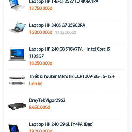
Laptop HP 14s-CF2527TU 4K4A1PA
12.750.000đ
Laptop HP 340S G7 359C2PA
16.800.000đ
17.350.000đ
Laptop HP 240 G8 518V7PA – Intel Core i5
1135G7
18.250.000đ
Thiết bị router MikroTik CCR1009-8G-1S-1S+
Liên hệ
DrayTek Vigor2962
8.650.000đ
Laptop HP 240 G9 6L1Y4PA (Bạc)
19.000.000đ