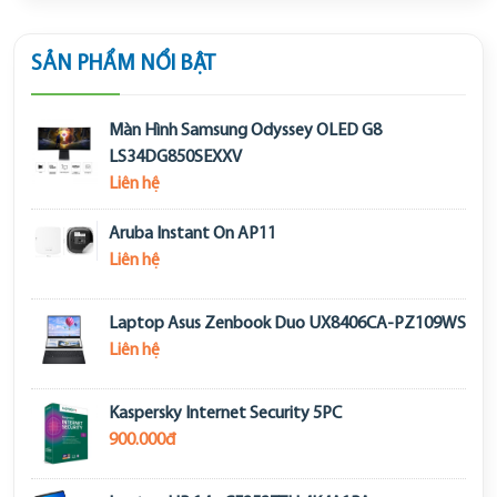
SẢN PHẨM NỔI BẬT
Màn Hình Samsung Odyssey OLED G8
LS34DG850SEXXV
Liên hệ
Aruba Instant On AP11
Liên hệ
Laptop Asus Zenbook Duo UX8406CA-PZ109WS
Liên hệ
Kaspersky Internet Security 5PC
900.000đ