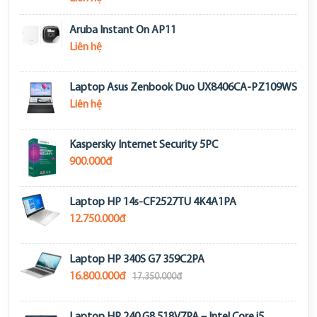
Aruba Instant On AP11
Liên hệ
Laptop Asus Zenbook Duo UX8406CA-PZ109WS
Liên hệ
Kaspersky Internet Security 5PC
900.000đ
Laptop HP 14s-CF2527TU 4K4A1PA
12.750.000đ
Laptop HP 340S G7 359C2PA
16.800.000đ
17.350.000đ