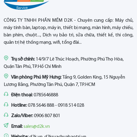
CÔNG TY TNHH PHẦN MỀM D2K - Chuyên cung cấp: Máy chủ,
máy tính bàn, laptop, máy in, thiết bị mạng, màn hình, máy chiếu,
bàn phím, chuột..., Dịch vụ bảo trì, sửa chữa, thiết kế, thi công,
quản trị hệ thống mạng, wifi, tổng đài...
Trụ sở chính:
14/9/7 Lê Thúc Hoạch, Phường Phú Thọ Hòa,
Quận Tân Phú, TP.Hồ Chí Minh
Văn phòng Phú Mỹ Hưng:
Tầng 9, Golden King, 15 Nguyễn
Lương Bằng, Phường Tân Phú, Quận 7, TP.HCM
Điện thoại:
0785646888
Hotline:
078 5646 888 - 0918 514 028
Zalo/Viber:
0906 807 801
Email:
sales@d2k.vn
Website:
d2k.vn, d2ksuachuabaotri.vn