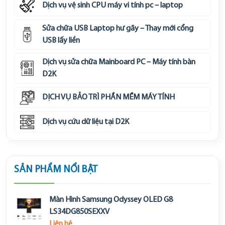
Dịch vụ vệ sinh CPU máy vi tính pc – laptop
Sửa chữa USB Laptop hư gãy – Thay mới cổng
USB lấy liền
Dịch vụ sửa chữa Mainboard PC – Máy tính bàn
D2K
DỊCH VỤ BẢO TRÌ PHẦN MỀM MÁY TÍNH
Dịch vụ cứu dữ liệu tại D2K
SẢN PHẨM NỔI BẬT
Màn Hình Samsung Odyssey OLED G8
LS34DG850SEXXV
Liên hệ