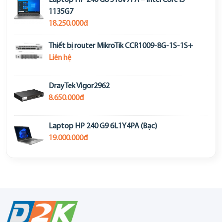
Laptop HP 240 G8 518V7PA – Intel Core i5
1135G7
18.250.000đ
Thiết bị router MikroTik CCR1009-8G-1S-1S+
Liên hệ
DrayTek Vigor2962
8.650.000đ
Laptop HP 240 G9 6L1Y4PA (Bạc)
19.000.000đ