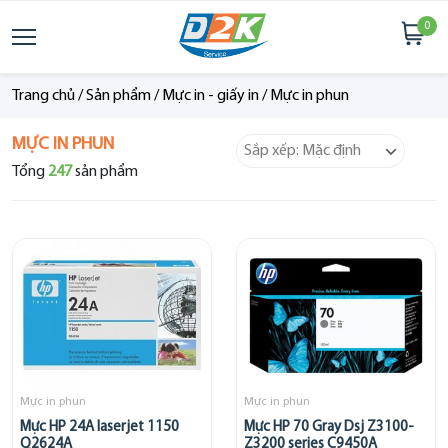
0
Trang chủ
/
Sản phẩm
/
Mực in - giấy in
/
Mực in phun
MỰC IN PHUN
Tổng
247
sản phẩm
Mực in phun
Mực in phun
Mực HP 24A laserjet 1150
Mực HP 70 Gray Dsj Z3100-
Q2624A
Z3200 series C9450A