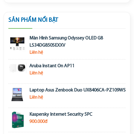
SẢN PHẨM NỔI BẬT
Màn Hình Samsung Odyssey OLED G8
LS34DG850SEXXV
Liên hệ
Aruba Instant On AP11
Liên hệ
Laptop Asus Zenbook Duo UX8406CA-PZ109WS
Liên hệ
Kaspersky Internet Security 5PC
900.000đ