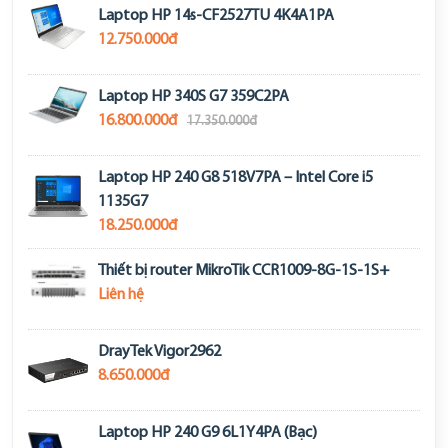
Laptop HP 14s-CF2527TU 4K4A1PA
12.750.000đ
Laptop HP 340S G7 359C2PA
16.800.000đ
17.350.000đ
Laptop HP 240 G8 518V7PA – Intel Core i5
1135G7
18.250.000đ
Thiết bị router MikroTik CCR1009-8G-1S-1S+
Liên hệ
DrayTek Vigor2962
8.650.000đ
Laptop HP 240 G9 6L1Y4PA (Bạc)