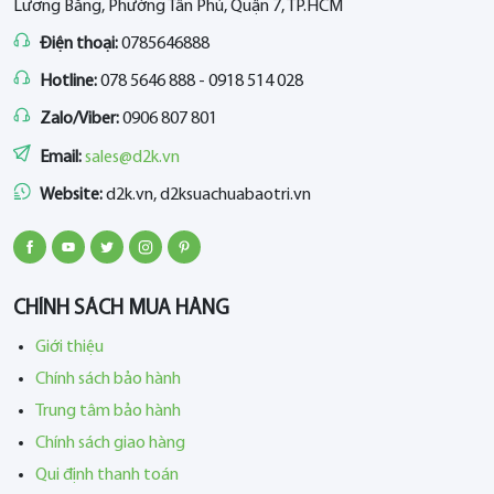
Lương Bằng, Phường Tân Phú, Quận 7, TP.HCM
Điện thoại:
0785646888
Hotline:
078 5646 888 - 0918 514 028
Zalo/Viber:
0906 807 801
Email:
sales@d2k.vn
Website:
d2k.vn, d2ksuachuabaotri.vn
CHÍNH SÁCH MUA HÀNG
Giới thiệu
Chính sách bảo hành
Trung tâm bảo hành
Chính sách giao hàng
Qui định thanh toán