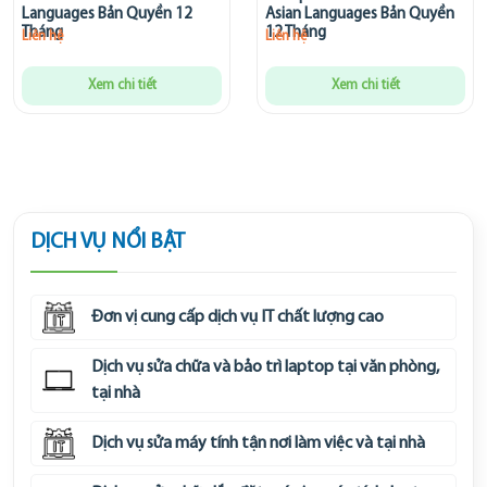
Languages Bản Quyền 12
Asian Languages Bản Quyền
Tháng
12 Tháng
Liên hệ
Liên hệ
Xem chi tiết
Xem chi tiết
DỊCH VỤ NỔI BẬT
Đơn vị cung cấp dịch vụ IT chất lượng cao
Dịch vụ sửa chữa và bảo trì laptop tại văn phòng,
tại nhà
Dịch vụ sửa máy tính tận nơi làm việc và tại nhà