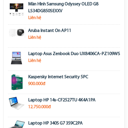
Màn Hình Samsung Odyssey OLED G8
LS34DG850SEXXV
Liên hệ
Aruba Instant On AP11
Liên hệ
Laptop Asus Zenbook Duo UX8406CA-PZ109WS
Liên hệ
Kaspersky Internet Security 5PC
900.000đ
Laptop HP 14s-CF2527TU 4K4A1PA
12.750.000đ
Laptop HP 340S G7 359C2PA