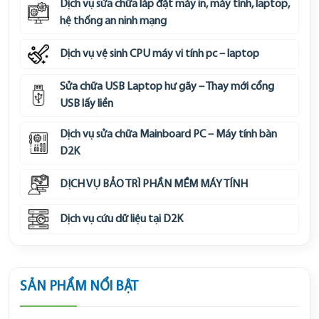
Dịch vụ sửa chữa lắp đặt máy in, máy tính, laptop,
hệ thống an ninh mạng
Dịch vụ vệ sinh CPU máy vi tính pc – laptop
Sửa chữa USB Laptop hư gãy – Thay mới cổng
USB lấy liền
Dịch vụ sửa chữa Mainboard PC – Máy tính bàn
D2K
DỊCH VỤ BẢO TRÌ PHẦN MỀM MÁY TÍNH
Dịch vụ cứu dữ liệu tại D2K
SẢN PHẨM NỔI BẬT