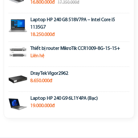
16.800.000đ
17.350.000đ
Laptop HP 240 G8 518V7PA – Intel Core i5
1135G7
18.250.000đ
Thiết bị router MikroTik CCR1009-8G-1S-1S+
Liên hệ
DrayTek Vigor2962
8.650.000đ
Laptop HP 240 G9 6L1Y4PA (Bạc)
19.000.000đ