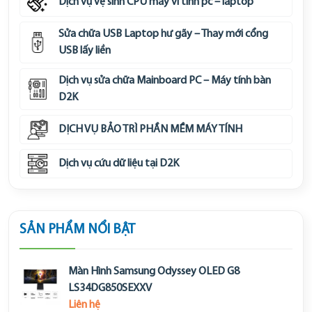
Dịch vụ vệ sinh CPU máy vi tính pc – laptop
Sửa chữa USB Laptop hư gãy – Thay mới cổng
USB lấy liền
Dịch vụ sửa chữa Mainboard PC – Máy tính bàn
D2K
DỊCH VỤ BẢO TRÌ PHẦN MỀM MÁY TÍNH
Dịch vụ cứu dữ liệu tại D2K
SẢN PHẨM NỔI BẬT
Màn Hình Samsung Odyssey OLED G8
LS34DG850SEXXV
Liên hệ