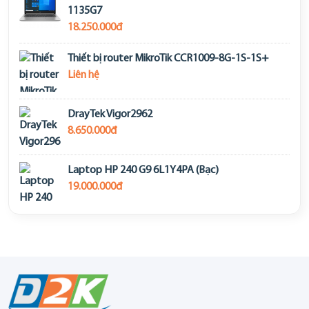
1135G7
18.250.000đ
Thiết bị router MikroTik CCR1009-8G-1S-1S+
Liên hệ
DrayTek Vigor2962
8.650.000đ
Laptop HP 240 G9 6L1Y4PA (Bạc)
19.000.000đ