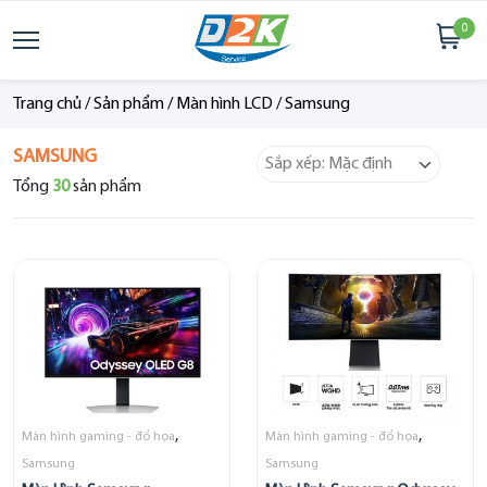
0
Trang chủ
/
Sản phẩm
/
Màn hình LCD
/
Samsung
SAMSUNG
Tổng
30
sản phẩm
,
,
Màn hình gaming - đồ họa
Màn hình gaming - đồ họa
Samsung
Samsung