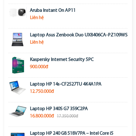
Aruba Instant On AP11
Liên hệ
Laptop Asus Zenbook Duo UX8406CA-PZ109WS
Liên hệ
Kaspersky Internet Security 5PC
900.000đ
Laptop HP 14s-CF2527TU 4K4A1PA
12.750.000đ
Laptop HP 340S G7 359C2PA
16.800.000đ
17.350.000đ
Laptop HP 240 G8 518V7PA – Intel Core i5