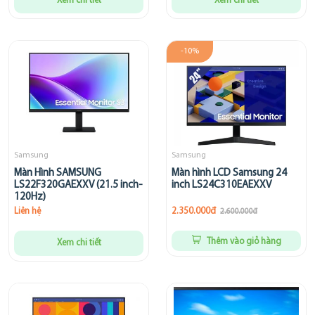
Xem chi tiết
Xem chi tiết
-10%
Samsung
Samsung
Màn Hình SAMSUNG
Màn hình LCD Samsung 24
LS22F320GAEXXV (21.5 inch-
inch LS24C310EAEXXV
120Hz)
Liên hệ
2.350.000đ
2.600.000đ
Thêm vào giỏ hàng
Xem chi tiết