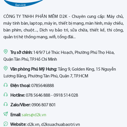
CÔNG TY TNHH PHẦN MỀM D2K - Chuyên cung cấp: Máy chủ,
máy tính bàn, laptop, máy in, thiết bị mạng, màn hình, máy chiếu,
bàn phím, chuột..., Dịch vụ bảo trì, sửa chữa, thiết kế, thi công,
quản trị hệ thống mạng, wifi, tổng đài...
Trụ sở chính:
14/9/7 Lê Thúc Hoạch, Phường Phú Thọ Hòa,
Quận Tân Phú, TP.Hồ Chí Minh
Văn phòng Phú Mỹ Hưng:
Tầng 9, Golden King, 15 Nguyễn
Lương Bằng, Phường Tân Phú, Quận 7, TP.HCM
Điện thoại:
0785646888
Hotline:
078 5646 888 - 0918 514 028
Zalo/Viber:
0906 807 801
Email:
sales@d2k.vn
Website:
d2k.vn, d2ksuachuabaotri.vn