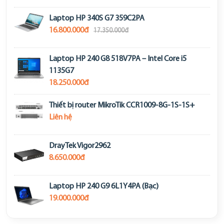
Laptop HP 340S G7 359C2PA
16.800.000đ
17.350.000đ
Laptop HP 240 G8 518V7PA – Intel Core i5
1135G7
18.250.000đ
Thiết bị router MikroTik CCR1009-8G-1S-1S+
Liên hệ
DrayTek Vigor2962
8.650.000đ
Laptop HP 240 G9 6L1Y4PA (Bạc)
19.000.000đ