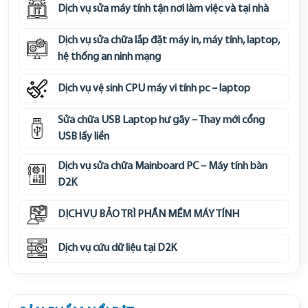
Dịch vụ sửa máy tính tận nơi làm việc và tại nhà
Dịch vụ sửa chữa lắp đặt máy in, máy tính, laptop,
hệ thống an ninh mạng
Dịch vụ vệ sinh CPU máy vi tính pc – laptop
Sửa chữa USB Laptop hư gãy – Thay mới cổng
USB lấy liền
Dịch vụ sửa chữa Mainboard PC – Máy tính bàn
D2K
DỊCH VỤ BẢO TRÌ PHẦN MỀM MÁY TÍNH
Dịch vụ cứu dữ liệu tại D2K