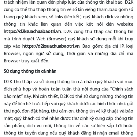
trách nhiệm liên quan đến pháp luật của thông tin khai báo. D2K
cũng có thể thu thập thông tin về số lần viếng thăm, bao gồm số
trang quý khách xem, số links (liên kết) quý khách click và những
thông tin khác liên quan đến việc kết nối đến website
https://d2ksuachuabaotri.vn
. D2K cũng thu thập các thông tin
mà trình duyệt Web (Browser) quý khách sử dụng mỗi khi truy
cập vào
https://d2ksuachuabaotri.vn
. Bao gồm: địa chỉ IP, loại
Browser, ngôn ngữ sử dụng, thời gian và những địa chỉ mà
Browser truy xuất đến.
Sử dụng thông tin cá nhân
D2K thu thập và sử dụng thông tin cá nhân quý khách với mục
đích phù hợp và hoàn toàn tuân thủ nội dung của “
Chính sách
bảo mật
” này. Khi cần thiết, D2K có thể sử dụng những thông tin
này để liên hệ trực tiếp với quý khách dưới các hình thức như: gửi
thư ngỏ, đơn đặt hàng, thư cảm ơn, thông tin về kỹ thuật và bảo
mật; quý khách có thể nhận được thư định kỳ cung cấp thông tin
sản phẩm, dịch vụ mới, thông tin về các sự kiện sắp tới hoặc
thông tin tuyển dụng nếu quý khách đăng kí nhận email thông