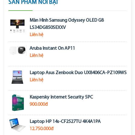
SẢN PHẨM NỔI BẬT
Màn Hình Samsung Odyssey OLED G8
LS34DG850SEXXV
Liên hệ
Aruba Instant On AP11
Liên hệ
Laptop Asus Zenbook Duo UX8406CA-PZ109WS
Liên hệ
Kaspersky Internet Security 5PC
900.000đ
Laptop HP 14s-CF2527TU 4K4A1PA
12.750.000đ