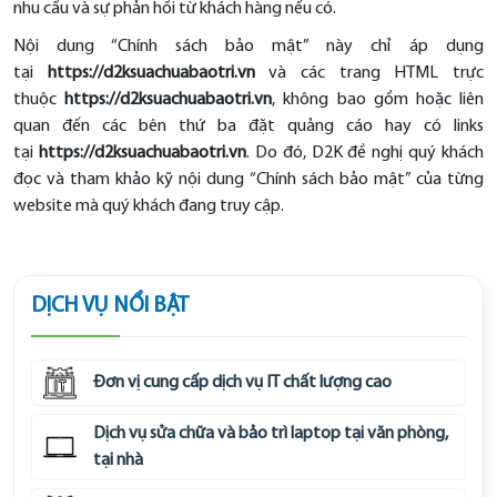
nhu cầu và sự phản hồi từ khách hàng nếu có.
Nội dung “
Chính sách bảo mật
” này chỉ áp dụng
tại
https://d2ksuachuabaotri.vn
và các trang HTML trực
thuộc
https://d2ksuachuabaotri.vn
, không bao gồm hoặc liên
quan đến các bên thứ ba đặt quảng cáo hay có links
tại
https://d2ksuachuabaotri.vn
. Do đó, D2K đề nghị quý khách
đọc và tham khảo kỹ nội dung “Chính sách bảo mật” của từng
website mà quý khách đang truy cập.
DỊCH VỤ NỔI BẬT
Đơn vị cung cấp dịch vụ IT chất lượng cao
Dịch vụ sửa chữa và bảo trì laptop tại văn phòng,
tại nhà