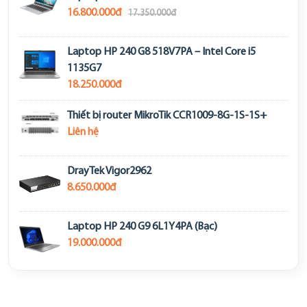
16.800.000đ
17.350.000đ
Laptop HP 240 G8 518V7PA – Intel Core i5
1135G7
18.250.000đ
Thiết bị router MikroTik CCR1009-8G-1S-1S+
Liên hệ
DrayTek Vigor2962
8.650.000đ
Laptop HP 240 G9 6L1Y4PA (Bạc)
19.000.000đ