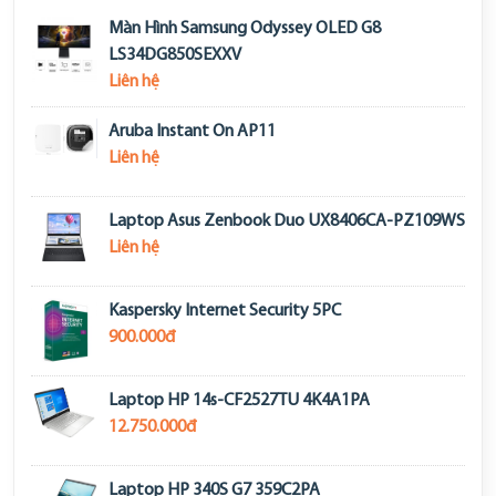
Màn Hình Samsung Odyssey OLED G8
LS34DG850SEXXV
Liên hệ
Aruba Instant On AP11
Liên hệ
Laptop Asus Zenbook Duo UX8406CA-PZ109WS
Liên hệ
Kaspersky Internet Security 5PC
900.000đ
Laptop HP 14s-CF2527TU 4K4A1PA
12.750.000đ
Laptop HP 340S G7 359C2PA