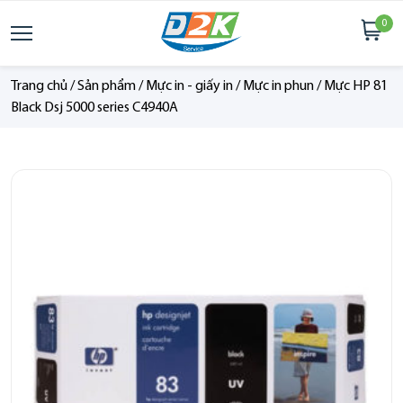
0
Trang chủ
/
Sản phẩm
/
Mực in - giấy in
/
Mực in phun
/
Mực HP 81
Black Dsj 5000 series C4940A