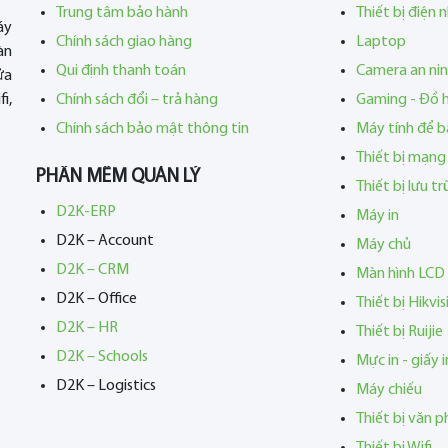
Trung tâm bảo hành
Thiết bị điện 
áy
Chính sách giao hàng
Laptop
àn
Qui định thanh toán
Camera an ni
ửa
i,
Chính sách đổi – trả hàng
Gaming - Đồ 
Chính sách bảo mật thông tin
Máy tính để b
Thiết bị mạng
PHẦN MỀM QUẢN LÝ
Thiết bị lưu t
D2K-ERP
Máy in
D2K – Account
Máy chủ
D2K – CRM
Màn hình LCD
D2K – Office
Thiết bị Hikvis
D2K – HR
Thiết bị Ruijie
D2K – Schools
Mực in - giấy i
D2K – Logistics
Máy chiếu
Thiết bị văn 