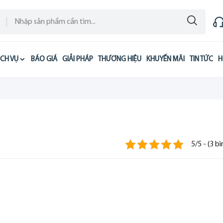
ỊCH VỤ
BÁO GIÁ
GIẢI PHÁP
THƯƠNG HIỆU
KHUYẾN MÃI
TIN TỨC
H
5/5 - (3 b