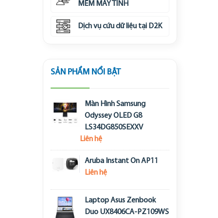
MỀM MÁY TÍNH
Dịch vụ cứu dữ liệu tại D2K
SẢN PHẨM NỔI BẬT
Màn Hình Samsung
Odyssey OLED G8
LS34DG850SEXXV
Liên hệ
Aruba Instant On AP11
Liên hệ
Laptop Asus Zenbook
Duo UX8406CA-PZ109WS