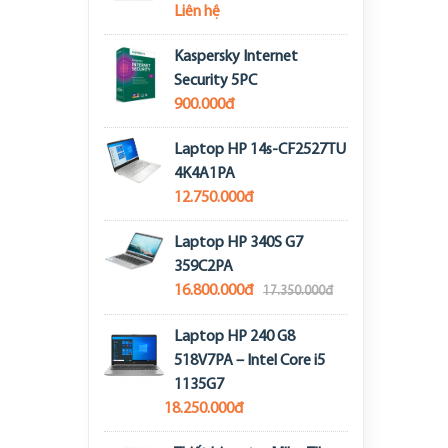
Liên hệ
Kaspersky Internet
Security 5PC
900.000đ
Laptop HP 14s-CF2527TU
4K4A1PA
12.750.000đ
Laptop HP 340S G7
359C2PA
16.800.000đ
17.350.000đ
Laptop HP 240 G8
518V7PA – Intel Core i5
1135G7
18.250.000đ