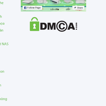
nhẹ
nh
họa
àn
rữ NAS
ion
n
phòng