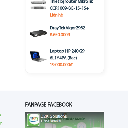
Thiết bị router MikroTik
CCR1009-8G-1S-1S+
Liên hệ
DrayTek Vigor2962
8.650.000đ
Laptop HP 240 G9
6L1Y4PA (Bạc)
19.000.000đ
FANPAGE FACEBOOK
a
en