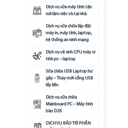
Dịch vụ sửa máy tính tận
nơi làm việc và tại nhà
Dịch vụ sửa chữa lắp đặt
máy in, máy tính, laptop,
hệ thống an ninh mạng
Dịch vụ vệ sinh CPU máy vi
tính pc – laptop
Sửa chữa USB Laptop hư
gãy – Thay mới cổng USB
lấy liền
Dịch vụ sửa chữa
Mainboard PC – Máy tính
bàn D2K
DỊCH VỤ BẢO TRÌ PHẦN