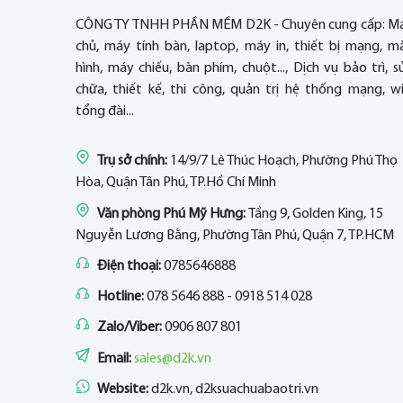
CÔNG TY TNHH PHẦN MỀM D2K - Chuyên cung cấp: M
chủ, máy tính bàn, laptop, máy in, thiết bị mạng, m
hình, máy chiếu, bàn phím, chuột..., Dịch vụ bảo trì, s
chữa, thiết kế, thi công, quản trị hệ thống mạng, wif
tổng đài...
Trụ sở chính:
14/9/7 Lê Thúc Hoạch, Phường Phú Thọ
Hòa, Quận Tân Phú, TP.Hồ Chí Minh
Văn phòng Phú Mỹ Hưng:
Tầng 9, Golden King, 15
Nguyễn Lương Bằng, Phường Tân Phú, Quận 7, TP.HCM
Điện thoại:
0785646888
Hotline:
078 5646 888 - 0918 514 028
Zalo/Viber:
0906 807 801
Email:
sales@d2k.vn
Website:
d2k.vn, d2ksuachuabaotri.vn