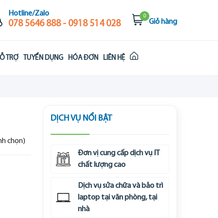
Hotline/Zalo
0
Giỏ hàng
078 5646 888 - 0918 514 028
Ỗ TRỢ
TUYỂN DỤNG
HÓA ĐƠN
LIÊN HỆ
DỊCH VỤ NỔI BẬT
ình chọn)
Đơn vị cung cấp dịch vụ IT
chất lượng cao
Dịch vụ sửa chữa và bảo trì
laptop tại văn phòng, tại
nhà