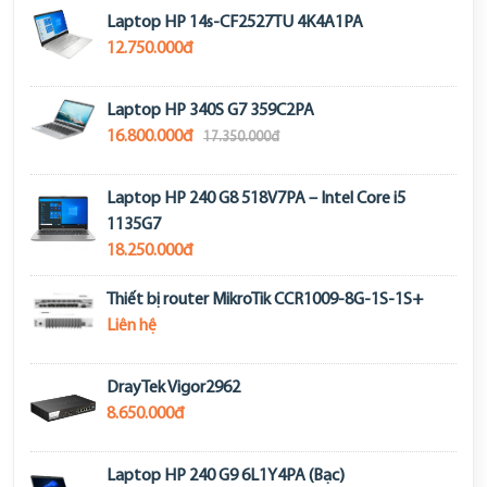
Laptop HP 14s-CF2527TU 4K4A1PA
12.750.000đ
Laptop HP 340S G7 359C2PA
16.800.000đ
17.350.000đ
Laptop HP 240 G8 518V7PA – Intel Core i5
1135G7
18.250.000đ
Thiết bị router MikroTik CCR1009-8G-1S-1S+
Liên hệ
DrayTek Vigor2962
8.650.000đ
Laptop HP 240 G9 6L1Y4PA (Bạc)