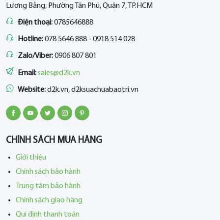
Lương Bằng, Phường Tân Phú, Quận 7, TP.HCM
Điện thoại:
0785646888
Hotline:
078 5646 888 - 0918 514 028
Zalo/Viber:
0906 807 801
Email:
sales@d2k.vn
Website:
d2k.vn, d2ksuachuabaotri.vn
CHÍNH SÁCH MUA HÀNG
Giới thiệu
Chính sách bảo hành
Trung tâm bảo hành
Chính sách giao hàng
Qui định thanh toán