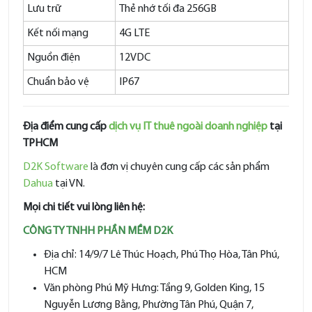
Lưu trữ
Thẻ nhớ tối đa 256GB
Kết nối mạng
4G LTE
Nguồn điện
12VDC
Chuẩn bảo vệ
IP67
Địa điểm cung cấp
dịch vụ IT thuê ngoài doanh nghiệp
tại
TPHCM
D2K Software
là đơn vị chuyên cung cấp các sản phẩm
Dahua
tại VN.
Mọi chi tiết vui lòng liên hệ:
CÔNG TY TNHH PHẦN MỀM D2K
Địa chỉ: 14/9/7 Lê Thúc Hoạch, Phú Thọ Hòa, Tân Phú,
HCM
Văn phòng Phú Mỹ Hưng: Tầng 9, Golden King, 15
Nguyễn Lương Bằng, Phường Tân Phú, Quận 7,