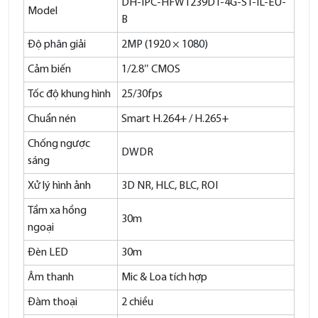
DH-IPC-HFW1239DT-4G-ST-IL-EU-
Model
B
Độ phân giải
2MP (1920 × 1080)
Cảm biến
1/2.8″ CMOS
Tốc độ khung hình
25/30fps
Chuẩn nén
Smart H.264+ / H.265+
Chống ngược
DWDR
sáng
Xử lý hình ảnh
3D NR, HLC, BLC, ROI
Tầm xa hồng
30m
ngoại
Đèn LED
30m
Âm thanh
Mic & Loa tích hợp
Đàm thoại
2 chiều