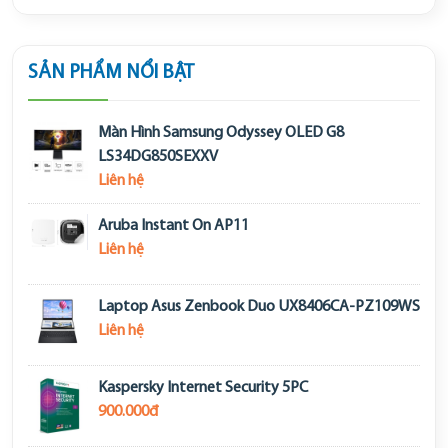
SẢN PHẨM NỔI BẬT
Màn Hình Samsung Odyssey OLED G8
LS34DG850SEXXV
Liên hệ
Aruba Instant On AP11
Liên hệ
Laptop Asus Zenbook Duo UX8406CA-PZ109WS
Liên hệ
Kaspersky Internet Security 5PC
900.000đ