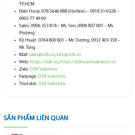
TP.HCM
Điện thoại: 078 5646 888 (Hotline) – 0918 514 028 –
0903 77 49 69
Sales: 0906 353 818 – Ms. Sen, 0906 807 801 – Ms.
Phương
Kỹ thuật: 0764 800 801 – Mr. Dương, 0932 403 358 –
Mr. Tùng
Mail:
sales@d2k.vn
,
info@d2k.vn
Web:
https://d2k.vn
,
https://d2ksuachuabaotri.vn
Zalo:
D2K Solutions
Fanpage:
D2K Solutions
Youtube:
D2K Solutions
SẢN PHẨM LIÊN QUAN