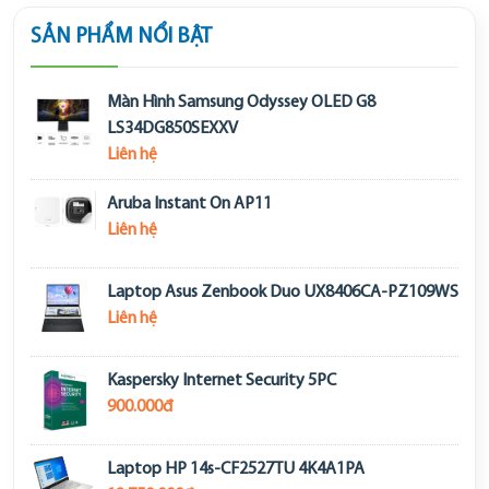
SẢN PHẨM NỔI BẬT
Màn Hình Samsung Odyssey OLED G8
LS34DG850SEXXV
Liên hệ
Aruba Instant On AP11
Liên hệ
Laptop Asus Zenbook Duo UX8406CA-PZ109WS
Liên hệ
Kaspersky Internet Security 5PC
900.000đ
Laptop HP 14s-CF2527TU 4K4A1PA