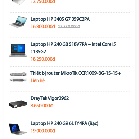
12.750.000đ
Laptop HP 340S G7 359C2PA
16.800.000đ
17.350.000đ
Laptop HP 240 G8 518V7PA – Intel Core i5
1135G7
18.250.000đ
Thiết bị router MikroTik CCR1009-8G-1S-1S+
Liên hệ
DrayTek Vigor2962
8.650.000đ
Laptop HP 240 G9 6L1Y4PA (Bạc)
19.000.000đ