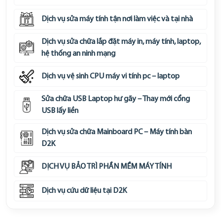
Dịch vụ sửa máy tính tận nơi làm việc và tại nhà
Dịch vụ sửa chữa lắp đặt máy in, máy tính, laptop,
hệ thống an ninh mạng
Dịch vụ vệ sinh CPU máy vi tính pc – laptop
Sửa chữa USB Laptop hư gãy – Thay mới cổng
USB lấy liền
Dịch vụ sửa chữa Mainboard PC – Máy tính bàn
D2K
DỊCH VỤ BẢO TRÌ PHẦN MỀM MÁY TÍNH
Dịch vụ cứu dữ liệu tại D2K