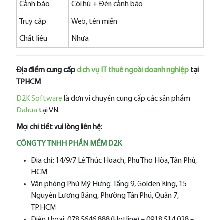
Cảnh báo
Còi hú + Đèn cảnh báo
Truy cập
Web, tên miền
Chất liệu
Nhựa
Địa điểm cung cấp
dịch vụ IT thuê ngoài doanh nghiệp
tại
TPHCM
D2K Software
là đơn vị chuyên cung cấp các sản phẩm
Dahua
tại VN.
Mọi chi tiết vui lòng liên hệ:
CÔNG TY TNHH PHẦN MỀM D2K
Địa chỉ: 14/9/7 Lê Thúc Hoạch, Phú Thọ Hòa, Tân Phú,
HCM
Văn phòng Phú Mỹ Hưng: Tầng 9, Golden King, 15
Nguyễn Lương Bằng, Phường Tân Phú, Quận 7,
TP.HCM
Điện thoại: 078 5646 888 (Hotline) – 0918 514 028 –