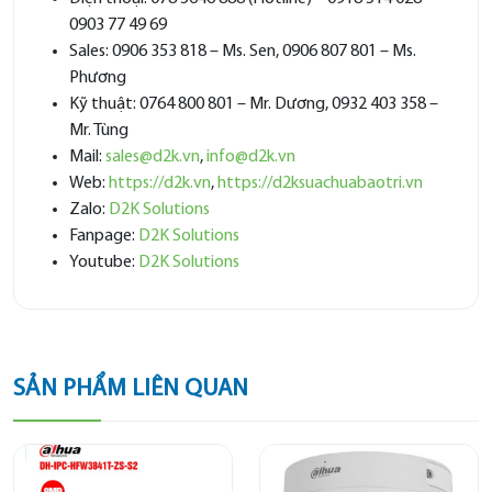
0903 77 49 69
Sales: 0906 353 818 – Ms. Sen, 0906 807 801 – Ms.
Phương
Kỹ thuật: 0764 800 801 – Mr. Dương, 0932 403 358 –
Mr. Tùng
Mail:
sales@d2k.vn
,
info@d2k.vn
Web:
https://d2k.vn
,
https://d2ksuachuabaotri.vn
Zalo:
D2K Solutions
Fanpage:
D2K Solutions
Youtube:
D2K Solutions
SẢN PHẨM LIÊN QUAN