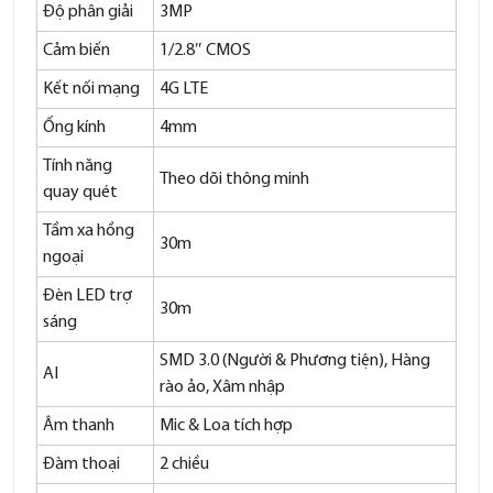
Độ phân giải
3MP
Cảm biến
1/2.8″ CMOS
Kết nối mạng
4G LTE
Ống kính
4mm
Tính năng
Theo dõi thông minh
quay quét
Tầm xa hồng
30m
ngoại
Đèn LED trợ
30m
sáng
SMD 3.0 (Người & Phương tiện), Hàng
AI
rào ảo, Xâm nhập
Âm thanh
Mic & Loa tích hợp
Đàm thoại
2 chiều