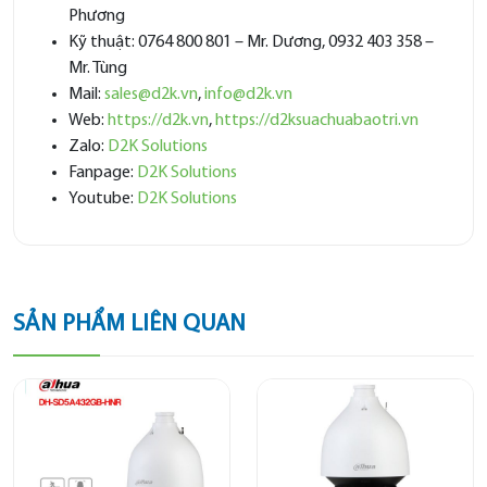
Phương
Kỹ thuật: 0764 800 801 – Mr. Dương, 0932 403 358 –
Mr. Tùng
Mail:
sales@d2k.vn
,
info@d2k.vn
Web:
https://d2k.vn
,
https://d2ksuachuabaotri.vn
Zalo:
D2K Solutions
Fanpage:
D2K Solutions
Youtube:
D2K Solutions
SẢN PHẨM LIÊN QUAN