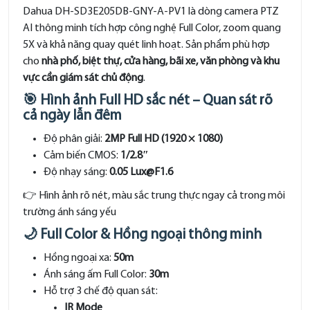
Dahua DH-SD3E205DB-GNY-A-PV1 là dòng camera PTZ
AI thông minh tích hợp công nghệ Full Color, zoom quang
5X và khả năng quay quét linh hoạt. Sản phẩm phù hợp
cho
nhà phố, biệt thự, cửa hàng, bãi xe, văn phòng và khu
vực cần giám sát chủ động
.
🎯 Hình ảnh Full HD sắc nét – Quan sát rõ
cả ngày lẫn đêm
Độ phân giải:
2MP Full HD (1920 × 1080)
Cảm biến CMOS:
1/2.8″
Độ nhạy sáng:
0.05 Lux@F1.6
👉 Hình ảnh rõ nét, màu sắc trung thực ngay cả trong môi
trường ánh sáng yếu
🌙 Full Color & Hồng ngoại thông minh
Hồng ngoại xa:
50m
Ánh sáng ấm Full Color:
30m
Hỗ trợ 3 chế độ quan sát:
IR Mode