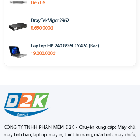
Liên hệ
DrayTek Vigor2962
8.650.000đ
Laptop HP 240 G9 6L1Y4PA (Bạc)
19.000.000đ
CÔNG TY TNHH PHẦN MỀM D2K - Chuyên cung cấp: Máy chủ,
máy tính bàn, laptop, máy in, thiết bị mạng, màn hình, máy chiếu,