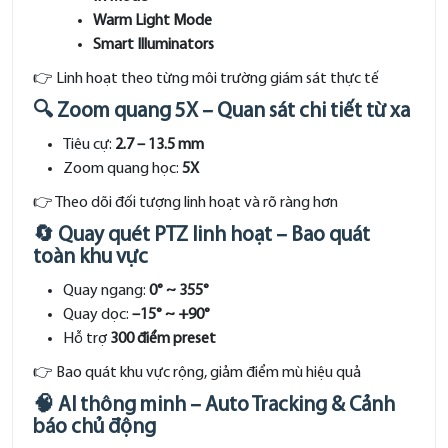
Warm Light Mode
Smart Illuminators
👉 Linh hoạt theo từng môi trường giám sát thực tế
🔍 Zoom quang 5X – Quan sát chi tiết từ xa
Tiêu cự:
2.7 – 13.5 mm
Zoom quang học:
5X
👉 Theo dõi đối tượng linh hoạt và rõ ràng hơn
🔄 Quay quét PTZ linh hoạt – Bao quát
toàn khu vực
Quay ngang:
0° ~ 355°
Quay dọc:
–15° ~ +90°
Hỗ trợ
300 điểm preset
👉 Bao quát khu vực rộng, giảm điểm mù hiệu quả
🧠 AI thông minh – Auto Tracking & Cảnh
báo chủ động