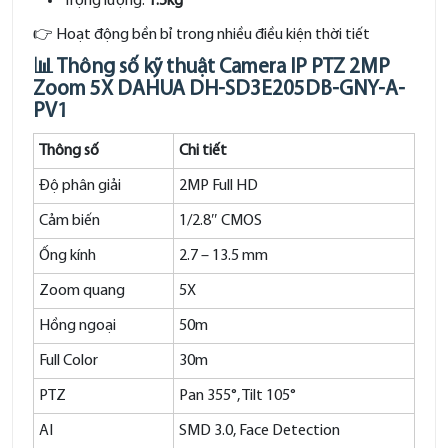
Trọng lượng:
1.5kg
👉 Hoạt động bền bỉ trong nhiều điều kiện thời tiết
📊 Thông số kỹ thuật Camera IP PTZ 2MP
Zoom 5X DAHUA DH-SD3E205DB-GNY-A-
PV1
Thông số
Chi tiết
Độ phân giải
2MP Full HD
Cảm biến
1/2.8″ CMOS
Ống kính
2.7 – 13.5 mm
Zoom quang
5X
Hồng ngoại
50m
Full Color
30m
PTZ
Pan 355°, Tilt 105°
AI
SMD 3.0, Face Detection