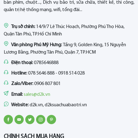
bàn phím, chuột..., Dịch vụ bảo trì, sửa chữa, thiết kế, thi công,
quản trị hệ thống mạng, wifi, tổng đài...
Trụ sở chính:
14/9/7 Lê Thúc Hoạch, Phường Phú Thọ Hòa,
Quận Tân Phú, TP.Hồ Chí Minh
Văn phòng Phú Mỹ Hưng:
Tầng 9, Golden King, 15 Nguyễn
Lương Bằng, Phường Tân Phú, Quận 7, TP.HCM
Điện thoại:
0785646888
Hotline:
078 5646 888 - 0918 514 028
Zalo/Viber:
0906 807 801
Email:
sales@d2k.vn
Website:
d2k.vn, d2ksuachuabaotri.vn
CHÍNH SÁCH MUA HÀNG