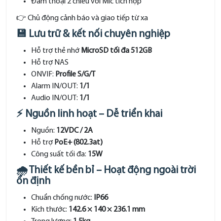
Đàm thoại 2 chiều với Mic tích hợp
👉 Chủ động cảnh báo và giao tiếp từ xa
💾 Lưu trữ & kết nối chuyên nghiệp
Hỗ trợ thẻ nhớ
MicroSD tối đa 512GB
Hỗ trợ NAS
ONVIF:
Profile S/G/T
Alarm IN/OUT:
1/1
Audio IN/OUT:
1/1
⚡ Nguồn linh hoạt – Dễ triển khai
Nguồn:
12VDC / 2A
Hỗ trợ
PoE+ (802.3at)
Công suất tối đa:
15W
🌧️ Thiết kế bền bỉ – Hoạt động ngoài trời
ổn định
Chuẩn chống nước:
IP66
Kích thước:
142.6 × 140 × 236.1 mm