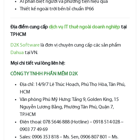
AI phân biệt người và phương tiện hiệu quả
Thiết kế ngoài trời bền bỉ chuẩn IP66
Địa điểm cung cấp
dịch vụ IT thuê ngoài doanh nghiệp
tại
TPHCM
D2K Software
là đơn vị chuyên cung cấp các sản phẩm
Dahua
tại VN.
Mọi chi tiết vui lòng liên hệ:
CÔNG TY TNHH PHẦN MỀM D2K
Địa chỉ: 14/9/7 Lê Thúc Hoạch, Phú Thọ Hòa, Tân Phú,
HCM
Văn phòng Phú Mỹ Hưng: Tầng 9, Golden King, 15
Nguyễn Lương Bằng, Phường Tân Phú, Quận 7,
TP.HCM
Điện thoại: 078 5646 888 (Hotline) – 0918 514 028 –
0903 77 49 69
Sales: 0906 353 818 – Ms. Sen, 0906 807 801 – Ms.