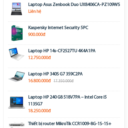
Laptop Asus Zenbook Duo UX8406CA-PZ109WS
Liên hệ
Kaspersky Internet Security 5PC
900.000đ
Laptop HP 14s-CF2527TU 4K4A1PA
12.750.000đ
Laptop HP 340S G7 359C2PA
16.800.000đ
17.350.000đ
Laptop HP 240 G8 518V7PA – Intel Core i5
1135G7
18.250.000đ
Thiết bị router MikroTik CCR1009-8G-1S-1S+