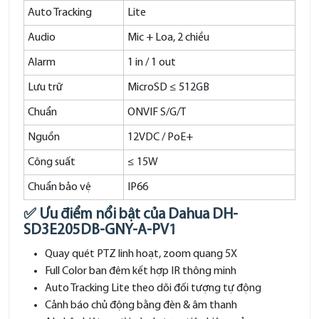
Auto Tracking
Lite
Audio
Mic + Loa, 2 chiều
Alarm
1 in / 1 out
Lưu trữ
MicroSD ≤ 512GB
Chuẩn
ONVIF S/G/T
Nguồn
12VDC / PoE+
Công suất
≤ 15W
Chuẩn bảo vệ
IP66
✅ Ưu điểm nổi bật của Dahua DH-
SD3E205DB-GNY-A-PV1
Quay quét PTZ linh hoạt, zoom quang 5X
Full Color ban đêm kết hợp IR thông minh
Auto Tracking Lite theo dõi đối tượng tự động
Cảnh báo chủ động bằng đèn & âm thanh