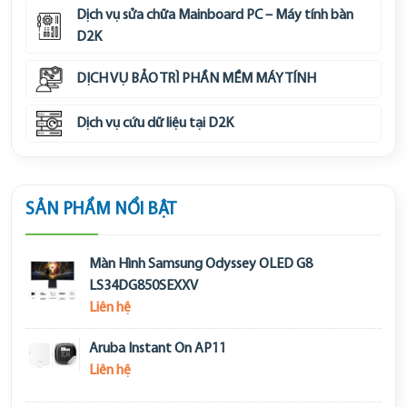
Dịch vụ sửa chữa Mainboard PC – Máy tính bàn
D2K
DỊCH VỤ BẢO TRÌ PHẦN MỀM MÁY TÍNH
Dịch vụ cứu dữ liệu tại D2K
SẢN PHẨM NỔI BẬT
Màn Hình Samsung Odyssey OLED G8
LS34DG850SEXXV
Liên hệ
Aruba Instant On AP11
Liên hệ