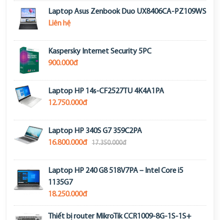
Laptop Asus Zenbook Duo UX8406CA-PZ109WS
Liên hệ
Kaspersky Internet Security 5PC
900.000đ
Laptop HP 14s-CF2527TU 4K4A1PA
12.750.000đ
Laptop HP 340S G7 359C2PA
16.800.000đ
17.350.000đ
Laptop HP 240 G8 518V7PA – Intel Core i5
1135G7
18.250.000đ
Thiết bị router MikroTik CCR1009-8G-1S-1S+