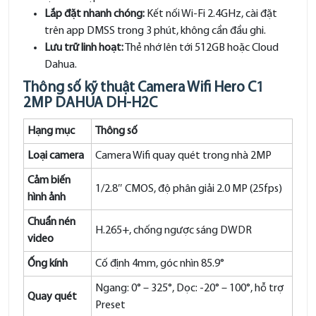
Lắp đặt nhanh chóng:
Kết nối Wi-Fi 2.4GHz, cài đặt
trên app DMSS trong 3 phút, không cần đầu ghi.
Lưu trữ linh hoạt:
Thẻ nhớ lên tới 512GB hoặc Cloud
Dahua.
Thông số kỹ thuật Camera Wifi Hero C1
2MP DAHUA DH-H2C
Hạng mục
Thông số
Loại camera
Camera Wifi quay quét trong nhà 2MP
Cảm biến
1/2.8″ CMOS, độ phân giải 2.0 MP (25fps)
hình ảnh
Chuẩn nén
H.265+, chống ngược sáng DWDR
video
Ống kính
Cố định 4mm, góc nhìn 85.9°
Ngang: 0° – 325°, Dọc: -20° – 100°, hỗ trợ
Quay quét
Preset