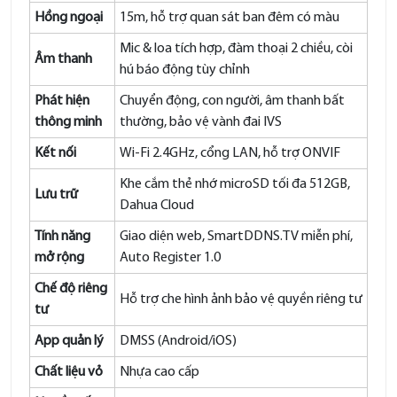
Hồng ngoại
15m, hỗ trợ quan sát ban đêm có màu
Mic & loa tích hợp, đàm thoại 2 chiều, còi
Âm thanh
hú báo động tùy chỉnh
Phát hiện
Chuyển động, con người, âm thanh bất
thông minh
thường, bảo vệ vành đai IVS
Kết nối
Wi-Fi 2.4GHz, cổng LAN, hỗ trợ ONVIF
Khe cắm thẻ nhớ microSD tối đa 512GB,
Lưu trữ
Dahua Cloud
Tính năng
Giao diện web, SmartDDNS.TV miễn phí,
mở rộng
Auto Register 1.0
Chế độ riêng
Hỗ trợ che hình ảnh bảo vệ quyền riêng tư
tư
App quản lý
DMSS (Android/iOS)
Chất liệu vỏ
Nhựa cao cấp