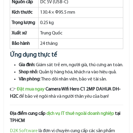
Nguồn cấp
DC 5V (USB-C)
Kích thước
130.4 × Φ95.5 mm
Trọng lượng
0.25 kg
Xuất xứ
Trung Quốc
Bảo hành
24 tháng
Ứng dụng thực tế
Gia đình:
Giám sát trẻ em, người già, thú cưng an toàn.
Shop nhỏ:
Quản lý hàng hóa, khách ra vào hiệu quả.
Văn phòng:
Theo dõi nhân viên, bảo vệ tài sản.
👉
Đặt mua ngay
Camera Wifi Hero C1 2MP DAHUA DH-
H2C
để bảo vệ ngôi nhà và người thân yêu của bạn!
Địa điểm cung cấp
dịch vụ IT thuê ngoài doanh nghiệp
tại
TPHCM
D2K Software
là đơn vị chuyên cung cấp các sản phẩm