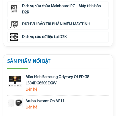
Dịch vụ sửa chữa Mainboard PC – Máy tính bàn
D2K
DỊCH VỤ BẢO TRÌ PHẦN MỀM MÁY TÍNH
Dịch vụ cứu dữ liệu tại D2K
SẢN PHẨM NỔI BẬT
Màn Hình Samsung Odyssey OLED G8
LS34DG850SEXXV
Liên hệ
Aruba Instant On AP11
Liên hệ