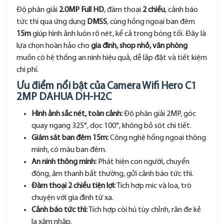
Độ phân giải
2.0MP Full HD
, đàm thoại
2 chiều
, cảnh báo
tức thì qua ứng dụng
DMSS
, cùng hồng ngoại ban đêm
15m
giúp hình ảnh luôn rõ nét, kể cả trong bóng tối. Đây là
lựa chọn hoàn hảo cho
gia đình, shop nhỏ, văn phòng
muốn có hệ thống an ninh hiệu quả, dễ lắp đặt và tiết kiệm
chi phí.
Ưu điểm nổi bật của Camera Wifi Hero C1
2MP DAHUA DH-H2C
Hình ảnh sắc nét, toàn cảnh:
Độ phân giải 2MP, góc
quay ngang 325°, dọc 100°, không bỏ sót chi tiết.
Giám sát ban đêm 15m:
Công nghệ hồng ngoại thông
minh, có màu ban đêm.
An ninh thông minh:
Phát hiện con người, chuyển
động, âm thanh bất thường, gửi cảnh báo tức thì.
Đàm thoại 2 chiều tiện lợi:
Tích hợp mic và loa, trò
chuyện với gia đình từ xa.
Cảnh báo tức thì:
Tích hợp còi hú tùy chỉnh, răn đe kẻ
lạ xâm nhập.