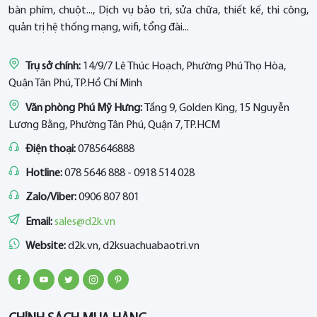
bàn phím, chuột..., Dịch vụ bảo trì, sửa chữa, thiết kế, thi công,
quản trị hệ thống mạng, wifi, tổng đài...
Trụ sở chính:
14/9/7 Lê Thúc Hoạch, Phường Phú Thọ Hòa,
Quận Tân Phú, TP.Hồ Chí Minh
Văn phòng Phú Mỹ Hưng:
Tầng 9, Golden King, 15 Nguyễn
Lương Bằng, Phường Tân Phú, Quận 7, TP.HCM
Điện thoại:
0785646888
Hotline:
078 5646 888 - 0918 514 028
Zalo/Viber:
0906 807 801
Email:
sales@d2k.vn
Website:
d2k.vn, d2ksuachuabaotri.vn