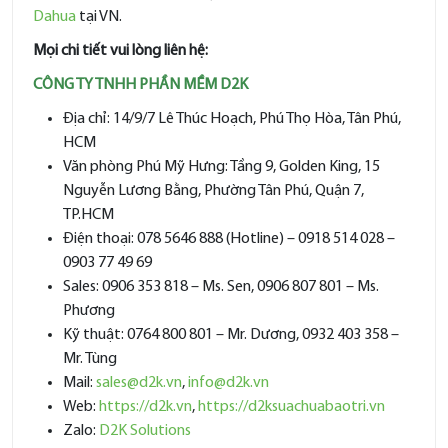
Dahua
tại VN.
Mọi chi tiết vui lòng liên hệ:
CÔNG TY TNHH PHẦN MỀM D2K
Địa chỉ: 14/9/7 Lê Thúc Hoạch, Phú Thọ Hòa, Tân Phú,
HCM
Văn phòng Phú Mỹ Hưng: Tầng 9, Golden King, 15
Nguyễn Lương Bằng, Phường Tân Phú, Quận 7,
TP.HCM
Điện thoại: 078 5646 888 (Hotline) – 0918 514 028 –
0903 77 49 69
Sales: 0906 353 818 – Ms. Sen, 0906 807 801 – Ms.
Phương
Kỹ thuật: 0764 800 801 – Mr. Dương, 0932 403 358 –
Mr. Tùng
Mail:
sales@d2k.vn
,
info@d2k.vn
Web:
https://d2k.vn
,
https://d2ksuachuabaotri.vn
Zalo:
D2K Solutions