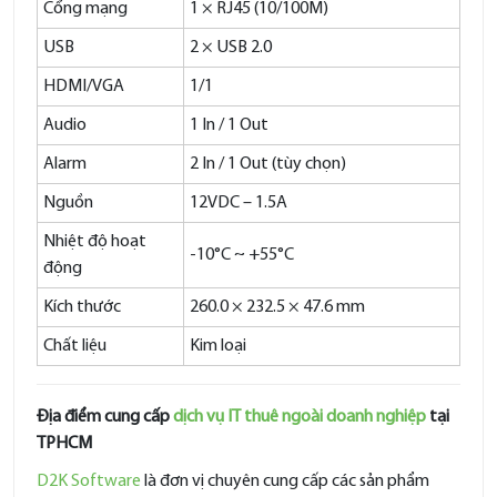
Cổng mạng
1 × RJ45 (10/100M)
USB
2 × USB 2.0
HDMI/VGA
1/1
Audio
1 In / 1 Out
Alarm
2 In / 1 Out (tùy chọn)
Nguồn
12VDC – 1.5A
Nhiệt độ hoạt
-10°C ~ +55°C
động
Kích thước
260.0 × 232.5 × 47.6 mm
Chất liệu
Kim loại
Địa điểm cung cấp
dịch vụ IT thuê ngoài doanh nghiệp
tại
TPHCM
D2K Software
là đơn vị chuyên cung cấp các sản phẩm