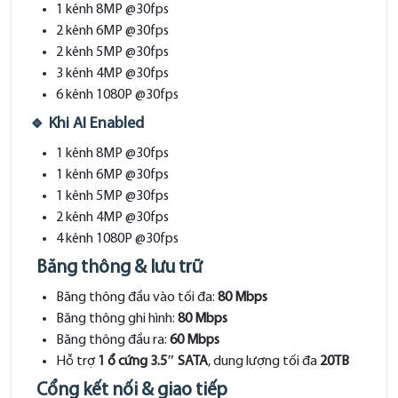
1 kênh 8MP @30fps
2 kênh 6MP @30fps
2 kênh 5MP @30fps
3 kênh 4MP @30fps
6 kênh 1080P @30fps
🔹 Khi AI Enabled
1 kênh 8MP @30fps
1 kênh 6MP @30fps
1 kênh 5MP @30fps
2 kênh 4MP @30fps
4 kênh 1080P @30fps
Băng thông & lưu trữ
Băng thông đầu vào tối đa:
80 Mbps
Băng thông ghi hình:
80 Mbps
Băng thông đầu ra:
60 Mbps
Hỗ trợ
1 ổ cứng 3.5″ SATA
, dung lượng tối đa
20TB
Cổng kết nối & giao tiếp