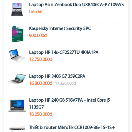
Laptop Asus Zenbook Duo UX8406CA-PZ109WS
Liên hệ
Kaspersky Internet Security 5PC
900.000đ
Laptop HP 14s-CF2527TU 4K4A1PA
12.750.000đ
Laptop HP 340S G7 359C2PA
16.800.000đ
17.350.000đ
Laptop HP 240 G8 518V7PA – Intel Core i5
1135G7
18.250.000đ
Thiết bị router MikroTik CCR1009-8G-1S-1S+