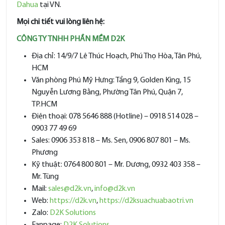
Dahua
tại VN.
Mọi chi tiết vui lòng liên hệ:
CÔNG TY TNHH PHẦN MỀM D2K
Địa chỉ: 14/9/7 Lê Thúc Hoạch, Phú Thọ Hòa, Tân Phú,
HCM
Văn phòng Phú Mỹ Hưng: Tầng 9, Golden King, 15
Nguyễn Lương Bằng, Phường Tân Phú, Quận 7,
TP.HCM
Điện thoại: 078 5646 888 (Hotline) – 0918 514 028 –
0903 77 49 69
Sales: 0906 353 818 – Ms. Sen, 0906 807 801 – Ms.
Phương
Kỹ thuật: 0764 800 801 – Mr. Dương, 0932 403 358 –
Mr. Tùng
Mail:
sales@d2k.vn
,
info@d2k.vn
Web:
https://d2k.vn
,
https://d2ksuachuabaotri.vn
Zalo:
D2K Solutions