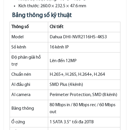
Kích thước: 260.0 × 232.5 × 47.6 mm
Bảng thông số kỹ thuật
Thông số
Chi tiết
Model
Dahua DHI-NVR2116HS-4KS3
Số kênh
16 kênh IP
Độ phân giải hỗ
Lên đến 12MP
trợ
Chuẩn nén
H.265+, H.265, H.264+, H.264
AI đầu ghi
SMD Plus (4 kênh)
AI camera
Perimeter Protection, SMD (8 kênh)
80 Mbps in / 80 Mbps rec / 60 Mbps
Băng thông
out
Ổ cứng
1 SATA 3.5″ tối đa 20TB