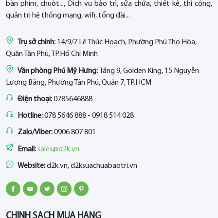
bàn phím, chuột..., Dịch vụ bảo trì, sửa chữa, thiết kế, thi công,
quản trị hệ thống mạng, wifi, tổng đài...
Trụ sở chính:
14/9/7 Lê Thúc Hoạch, Phường Phú Thọ Hòa,
Quận Tân Phú, TP.Hồ Chí Minh
Văn phòng Phú Mỹ Hưng:
Tầng 9, Golden King, 15 Nguyễn
Lương Bằng, Phường Tân Phú, Quận 7, TP.HCM
Điện thoại:
0785646888
Hotline:
078 5646 888 - 0918 514 028
Zalo/Viber:
0906 807 801
Email:
sales@d2k.vn
Website:
d2k.vn, d2ksuachuabaotri.vn
CHÍNH SÁCH MUA HÀNG