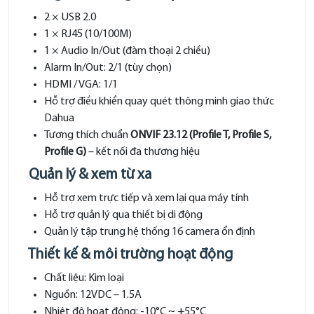
2 × USB 2.0
1 × RJ45 (10/100M)
1 × Audio In/Out (đàm thoại 2 chiều)
Alarm In/Out: 2/1 (tùy chọn)
HDMI / VGA: 1/1
Hỗ trợ điều khiển quay quét thông minh giao thức
Dahua
Tương thích chuẩn
ONVIF 23.12 (Profile T, Profile S,
Profile G)
– kết nối đa thương hiệu
Quản lý & xem từ xa
Hỗ trợ xem trực tiếp và xem lại qua máy tính
Hỗ trợ quản lý qua thiết bị di động
Quản lý tập trung hệ thống 16 camera ổn định
Thiết kế & môi trường hoạt động
Chất liệu: Kim loại
Nguồn: 12VDC – 1.5A
Nhiệt độ hoạt động: -10°C ~ +55°C