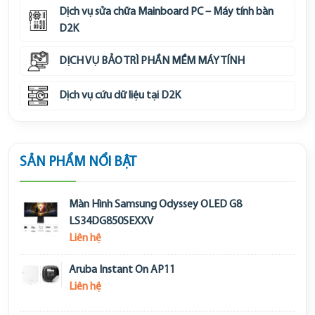
Dịch vụ sửa chữa Mainboard PC – Máy tính bàn
D2K
DỊCH VỤ BẢO TRÌ PHẦN MỀM MÁY TÍNH
Dịch vụ cứu dữ liệu tại D2K
SẢN PHẨM NỔI BẬT
Màn Hình Samsung Odyssey OLED G8
LS34DG850SEXXV
Liên hệ
Aruba Instant On AP11
Liên hệ