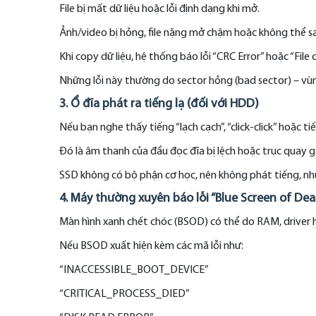
File bị mất dữ liệu hoặc lỗi định dạng khi mở.
Ảnh/video bị hỏng, file nặng mở chậm hoặc không thể s
Khi copy dữ liệu, hệ thống báo lỗi “CRC Error” hoặc “File
Những lỗi này thường do sector hỏng (bad sector) – vùn
3. Ổ đĩa phát ra tiếng lạ (đối với HDD)
Nếu bạn nghe thấy tiếng “lạch cạch”, “click-click” hoặc 
Đó là âm thanh của đầu đọc đĩa bị lệch hoặc trục quay g
SSD không có bộ phận cơ học, nên không phát tiếng, như
4. Máy thường xuyên báo lỗi “Blue Screen of De
Màn hình xanh chết chóc (BSOD) có thể do RAM, driver h
Nếu BSOD xuất hiện kèm các mã lỗi như:
“INACCESSIBLE_BOOT_DEVICE”
“CRITICAL_PROCESS_DIED”