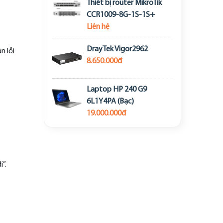
Thiết bị router MikroTik
CCR1009-8G-1S-1S+
Liên hệ
DrayTek Vigor2962
n lỗi
8.650.000đ
Laptop HP 240 G9
6L1Y4PA (Bạc)
19.000.000đ
i”.