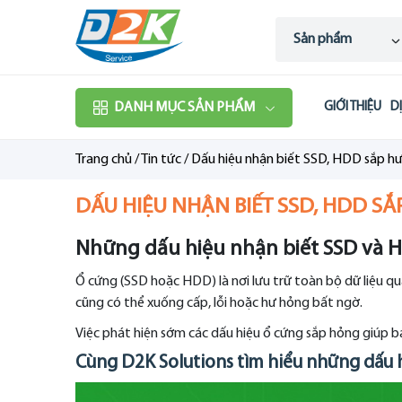
Sản phẩm
DANH MỤC SẢN PHẨM
GIỚI THIỆU
D
Trang chủ
/
Tin tức
/
Dấu hiệu nhận biết SSD, HDD sắp hư 
DẤU HIỆU NHẬN BIẾT SSD, HDD SẮ
Những dấu hiệu nhận biết SSD và 
Ổ cứng (SSD hoặc HDD) là nơi lưu trữ toàn bộ dữ liệu qu
cũng có thể xuống cấp, lỗi hoặc hư hỏng bất ngờ.
Việc phát hiện sớm các dấu hiệu ổ cứng sắp hỏng giúp bạn 
Cùng D2K Solutions tìm hiểu những dấu h