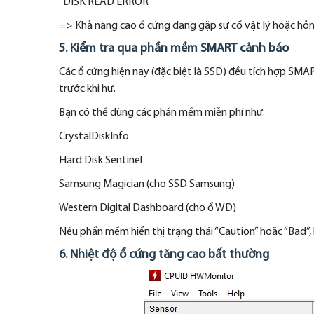
“DISK READ ERROR”
=> Khả năng cao ổ cứng đang gặp sự cố vật lý hoặc hỏn
5. Kiểm tra qua phần mềm SMART cảnh báo
Các ổ cứng hiện nay (đặc biệt là SSD) đều tích hợp SMAR
trước khi hư.
Bạn có thể dùng các phần mềm miễn phí như:
CrystalDiskInfo
Hard Disk Sentinel
Samsung Magician (cho SSD Samsung)
Western Digital Dashboard (cho ổ WD)
Nếu phần mềm hiển thị trạng thái “Caution” hoặc “Bad”, h
6. Nhiệt độ ổ cứng tăng cao bất thường