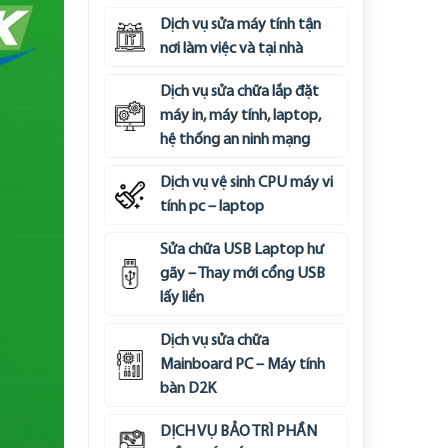
Dịch vụ sửa máy tính tận
nơi làm việc và tại nhà
Dịch vụ sửa chữa lắp đặt
máy in, máy tính, laptop,
hệ thống an ninh mạng
Dịch vụ vệ sinh CPU máy vi
tính pc – laptop
Sửa chữa USB Laptop hư
gãy – Thay mới cổng USB
lấy liền
Dịch vụ sửa chữa
Mainboard PC – Máy tính
bàn D2K
DỊCH VỤ BẢO TRÌ PHẦN