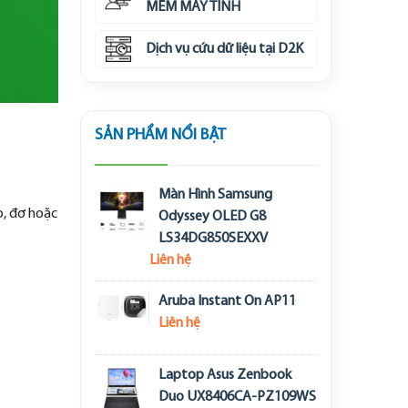
MỀM MÁY TÍNH
Dịch vụ cứu dữ liệu tại D2K
SẢN PHẨM NỔI BẬT
Màn Hình Samsung
eo, đơ hoặc
Odyssey OLED G8
LS34DG850SEXXV
Liên hệ
Aruba Instant On AP11
Liên hệ
Laptop Asus Zenbook
Duo UX8406CA-PZ109WS