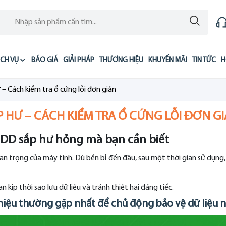
ỊCH VỤ
BÁO GIÁ
GIẢI PHÁP
THƯƠNG HIỆU
KHUYẾN MÃI
TIN TỨC
H
– Cách kiểm tra ổ cứng lỗi đơn giản
P HƯ – CÁCH KIỂM TRA Ổ CỨNG LỖI ĐƠN G
HDD sắp hư hỏng mà bạn cần biết
an trọng của máy tính. Dù bền bỉ đến đâu, sau một thời gian sử dụng
kịp thời sao lưu dữ liệu và tránh thiệt hại đáng tiếc.
iệu thường gặp nhất để chủ động bảo vệ dữ liệu n