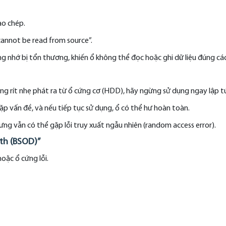
ao chép.
 cannot be read from source”.
g nhớ bị tổn thương, khiến ổ không thể đọc hoặc ghi dữ liệu đúng cá
tiếng rít nhẹ phát ra từ ổ cứng cơ (HDD), hãy ngừng sử dụng ngay lập t
ặp vấn đề, và nếu tiếp tục sử dụng, ổ có thể hư hoàn toàn.
ng vẫn có thể gặp lỗi truy xuất ngẫu nhiên (random access error).
ath (BSOD)”
oặc ổ cứng lỗi.