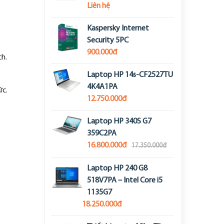
Liên hệ
Kaspersky Internet
Security 5PC
900.000đ
ch.
Laptop HP 14s-CF2527TU
4K4A1PA
ức.
12.750.000đ
Laptop HP 340S G7
359C2PA
16.800.000đ
17.350.000đ
Laptop HP 240 G8
518V7PA – Intel Core i5
1135G7
18.250.000đ