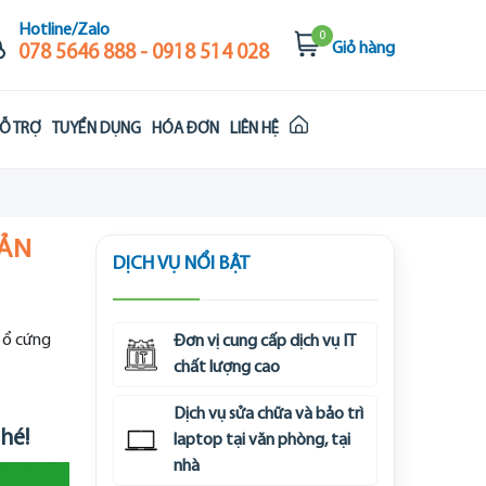
Hotline/Zalo
0
Giỏ hàng
078 5646 888 - 0918 514 028
Ỗ TRỢ
TUYỂN DỤNG
HÓA ĐƠN
LIÊN HỆ
IẢN
DỊCH VỤ NỔI BẬT
, ổ cứng
Đơn vị cung cấp dịch vụ IT
chất lượng cao
Dịch vụ sửa chữa và bảo trì
hé!
laptop tại văn phòng, tại
nhà