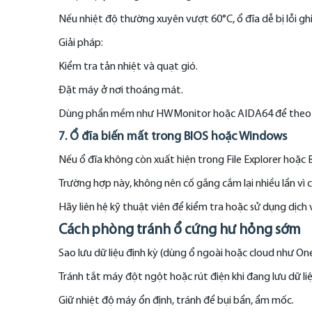
Nếu nhiệt độ thường xuyên vượt 60°C, ổ đĩa dễ bị lỗi gh
Giải pháp:
Kiểm tra tản nhiệt và quạt gió.
Đặt máy ở nơi thoáng mát.
Dùng phần mềm như HWMonitor hoặc AIDA64 để theo d
7. Ổ đĩa biến mất trong BIOS hoặc Windows
Nếu ổ đĩa không còn xuất hiện trong File Explorer hoặc BI
Trường hợp này, không nên cố gắng cắm lại nhiều lần vì c
Hãy liên hệ kỹ thuật viên để kiểm tra hoặc sử dụng dịch 
Cách phòng tránh ổ cứng hư hỏng sớm
Sao lưu dữ liệu định kỳ (dùng ổ ngoài hoặc cloud như On
Tránh tắt máy đột ngột hoặc rút điện khi đang lưu dữ liệ
Giữ nhiệt độ máy ổn định, tránh để bụi bẩn, ẩm mốc.