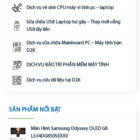
Dịch vụ vệ sinh CPU máy vi tính pc – laptop
Sửa chữa USB Laptop hư gãy – Thay mới cổng
USB lấy liền
Dịch vụ sửa chữa Mainboard PC – Máy tính bàn
D2K
DỊCH VỤ BẢO TRÌ PHẦN MỀM MÁY TÍNH
Dịch vụ cứu dữ liệu tại D2K
SẢN PHẨM NỔI BẬT
Màn Hình Samsung Odyssey OLED G8
LS34DG850SEXXV