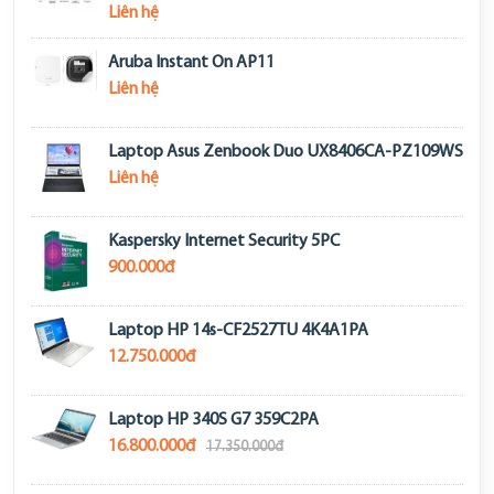
Liên hệ
Aruba Instant On AP11
Liên hệ
Laptop Asus Zenbook Duo UX8406CA-PZ109WS
Liên hệ
Kaspersky Internet Security 5PC
900.000đ
Laptop HP 14s-CF2527TU 4K4A1PA
12.750.000đ
Laptop HP 340S G7 359C2PA
16.800.000đ
17.350.000đ