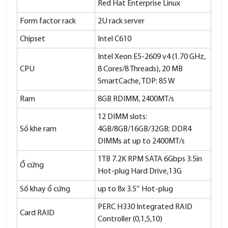
Red Hat Enterprise Linux
Form factor rack
2U rack server
Chipset
Intel C610
Intel Xeon E5-2609 v4 (1.70 GHz,
CPU
8 Cores/8 Threads), 20 MB
SmartCache, TDP: 85 W
Ram
8GB RDIMM, 2400MT/s
12 DIMM slots:
Số khe ram
4GB/8GB/16GB/32GB; DDR4
DIMMs at up to 2400MT/s
1TB 7.2K RPM SATA 6Gbps 3.5in
Ổ cứng
Hot-plug Hard Drive,13G
Số khay ổ cứng
up to 8x 3.5″ Hot-plug
PERC H330 Integrated RAID
Card RAID
Controller (0,1,5,10)