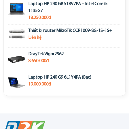
Laptop HP 240 G8 518V7PA – Intel Core i5
1135G7
18.250.000đ
Thiết bị router MikroTik CCR1009-8G-1S-1S+
Liên hệ
DrayTek Vigor2962
8.650.000đ
Laptop HP 240 G9 6L1Y4PA (Bạc)
19.000.000đ