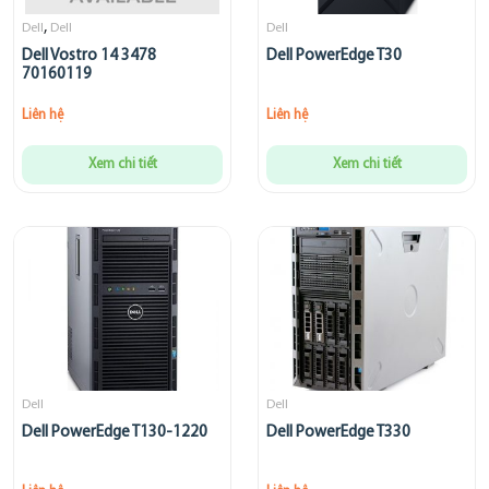
,
Dell
Dell
Dell
Dell Vostro 14 3478
Dell PowerEdge T30
70160119
Liên hệ
Liên hệ
Xem chi tiết
Xem chi tiết
Dell
Dell
Dell PowerEdge T130-1220
Dell PowerEdge T330