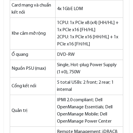
Card mạng và chuẩn
4x 1GbE LOM
kết nối
1CPU: 1x PCIe x8 (x4) [HH/HL] +
1x PCIe x16 [FH/HL]
Khe cắm mở rộng
2CPU: 1x PCIe x16 [HH/HL] + 1x
PCIe x16 [FH/HL]
Ổ quang
DVD-RW
Single, Hot-plug Power Supply
Nguồn PSU (max)
(1+0), 750W
5 total USBs: 2 front; 2 rear; 1
Cổng kết nối
internal
IPMI 2.0 compliant; Dell
OpenManage Essentials; Dell
Quản trị
OpenManage Mobile; Dell
OpenManage Power Center
Remote Management: iDRAC8