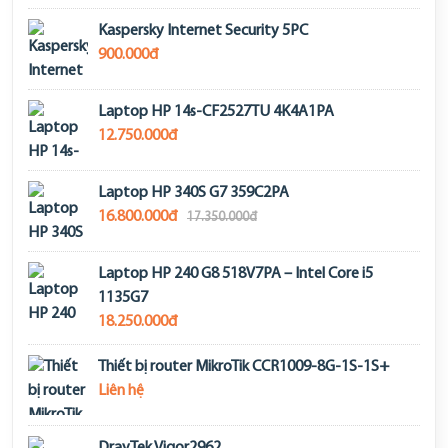
Kaspersky Internet Security 5PC
900.000đ
Laptop HP 14s-CF2527TU 4K4A1PA
12.750.000đ
Laptop HP 340S G7 359C2PA
16.800.000đ
17.350.000đ
Laptop HP 240 G8 518V7PA – Intel Core i5
1135G7
18.250.000đ
Thiết bị router MikroTik CCR1009-8G-1S-1S+
Liên hệ