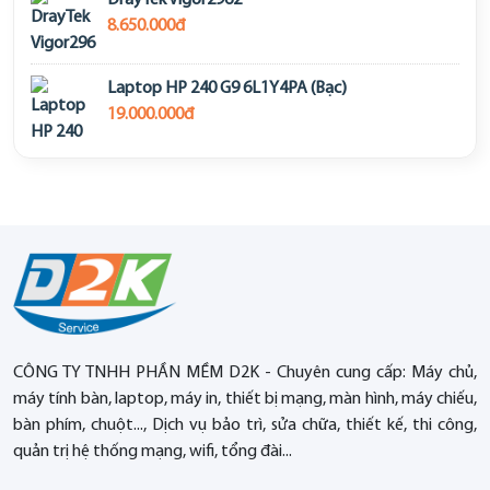
DrayTek Vigor2962
8.650.000đ
Laptop HP 240 G9 6L1Y4PA (Bạc)
19.000.000đ
CÔNG TY TNHH PHẦN MỀM D2K - Chuyên cung cấp: Máy chủ,
máy tính bàn, laptop, máy in, thiết bị mạng, màn hình, máy chiếu,
bàn phím, chuột..., Dịch vụ bảo trì, sửa chữa, thiết kế, thi công,
quản trị hệ thống mạng, wifi, tổng đài...