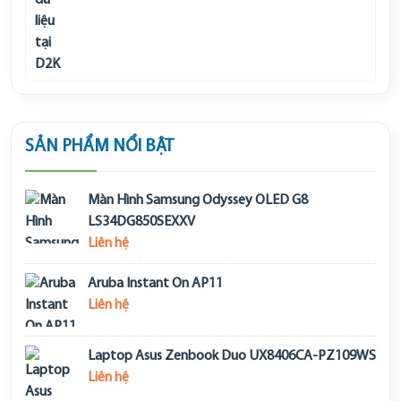
SẢN PHẨM NỔI BẬT
Màn Hình Samsung Odyssey OLED G8
LS34DG850SEXXV
Liên hệ
Aruba Instant On AP11
Liên hệ
Laptop Asus Zenbook Duo UX8406CA-PZ109WS
Liên hệ