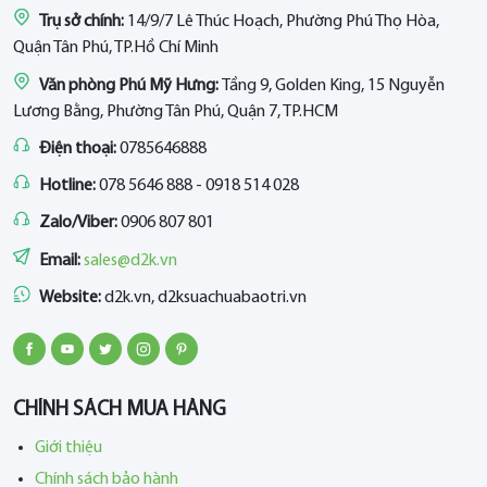
Trụ sở chính:
14/9/7 Lê Thúc Hoạch, Phường Phú Thọ Hòa,
Quận Tân Phú, TP.Hồ Chí Minh
Văn phòng Phú Mỹ Hưng:
Tầng 9, Golden King, 15 Nguyễn
Lương Bằng, Phường Tân Phú, Quận 7, TP.HCM
Điện thoại:
0785646888
Hotline:
078 5646 888 - 0918 514 028
Zalo/Viber:
0906 807 801
Email:
sales@d2k.vn
Website:
d2k.vn, d2ksuachuabaotri.vn
CHÍNH SÁCH MUA HÀNG
Giới thiệu
Chính sách bảo hành