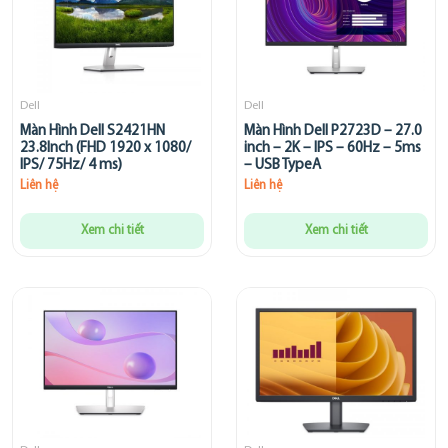
Dell
Dell
Màn Hình Dell S2421HN
Màn Hình Dell P2723D – 27.0
23.8Inch (FHD 1920 x 1080/
inch – 2K – IPS – 60Hz – 5ms
IPS/ 75Hz/ 4 ms)
– USB TypeA
Liên hệ
Liên hệ
Xem chi tiết
Xem chi tiết