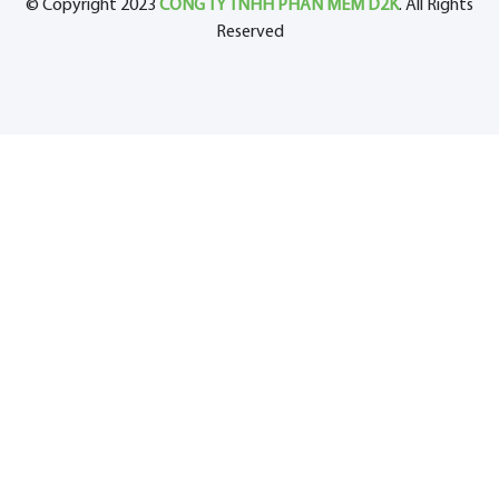
© Copyright 2023
CÔNG TY TNHH PHẦN MỀM D2K
. All Rights
Reserved