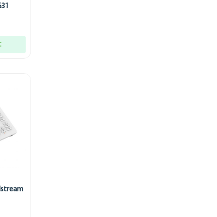
631
t
dstream