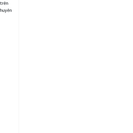
 trên
 chuyên