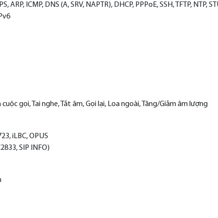
, ARP, ICMP, DNS (A, SRV, NAPTR), DHCP, PPPoE, SSH, TFTP, NTP, S
IPv6
n cuộc gọi, Tai nghe, Tắt âm, Gọi lại, Loa ngoài, Tăng/Giảm âm lượng
.723, iLBC, OPUS
2833, SIP INFO)
n