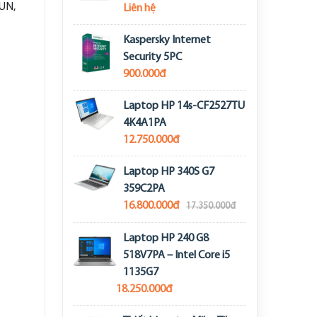
TUN,
Liên hệ
Kaspersky Internet
Security 5PC
900.000đ
Laptop HP 14s-CF2527TU
4K4A1PA
12.750.000đ
Laptop HP 340S G7
359C2PA
16.800.000đ
17.350.000đ
Laptop HP 240 G8
518V7PA – Intel Core i5
1135G7
18.250.000đ