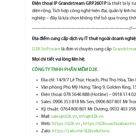
Điện thoại IP Grandstream GRP2601P
là thiết bị lý 
diện rộng. Tích hợp công nghệ hiện đại, quản lý linh 
nghiệp – đây là lựa chọn không thể bỏ qua trong thời
————————————————————//
Địa điểm cung cấp dịch vụ IT thuê ngoài doanh nghi
D2K Software
là đơn vị chuyên cung cấp
Grandstre
Mọi chi tiết vui lòng liên hệ:
CÔNG TY TNHH PHẦN MỀM D2K
Địa chỉ: 14/9/7 Lê Thúc Hoạch, Phú Thọ Hòa, Tâ
Văn phòng Phú Mỹ Hưng: Tầng 9, Golden King, 
Điện thoại: 078 5646 888 (Hotline) – 0918 514 0
Sales: 0906 353 818 Ms Sen, 0906 807 801 Mr Tr
Kỹ thuật: 0764 800 801 Mr Dương, 0932 403 358
Mail:
sales@d2k.vn
,
info@d2k.vn
Web:
https://d2k.vn
,
https://d2ksuachuabaotri.
Zalo:
https://zalo.me/d2ksolutions