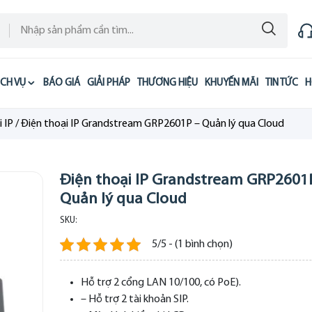
ỊCH VỤ
BÁO GIÁ
GIẢI PHÁP
THƯƠNG HIỆU
KHUYẾN MÃI
TIN TỨC
H
 IP
/
Điện thoại IP Grandstream GRP2601P – Quản lý qua Cloud
Điện thoại IP Grandstream GRP2601
Quản lý qua Cloud
SKU:
5/5 - (1 bình chọn)
Hỗ trợ 2 cổng LAN 10/100, có PoE).
– Hỗ trợ 2 tài khoản SIP.