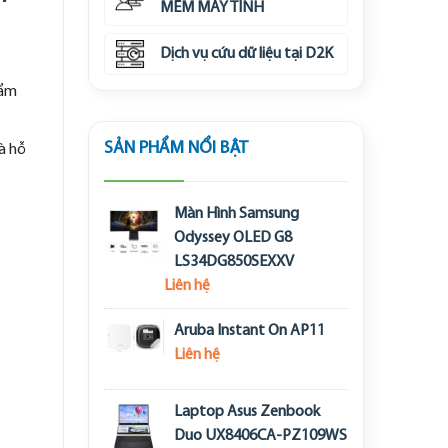
MỀM MÁY TÍNH
Dịch vụ cứu dữ liệu tại D2K
hẩm
SẢN PHẨM NỔI BẬT
à hỗ
Màn Hình Samsung
Odyssey OLED G8
LS34DG850SEXXV
Liên hệ
Aruba Instant On AP11
Liên hệ
Laptop Asus Zenbook
Duo UX8406CA-PZ109WS