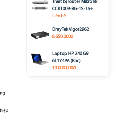
Thiết bị router MikroTik
CCR1009-8G-1S-1S+
Liên hệ
DrayTek Vigor2962
8.650.000đ
Laptop HP 240 G9
6L1Y4PA (Bạc)
19.000.000đ
ụng
ghiệp