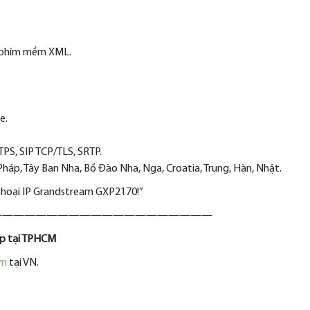
 5 phím mềm XML.
e.
PS, SIP TCP/TLS, SRTP.
Pháp, Tây Ban Nha, Bồ Đào Nha, Nga, Croatia, Trung, Hàn, Nhật.
 thoại IP Grandstream GXP2170!”
————————————————————
ệp tại TPHCM
am
tại VN.