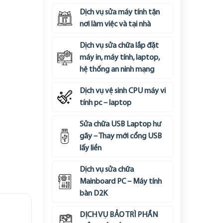
Dịch vụ sửa máy tính tận
nơi làm việc và tại nhà
Dịch vụ sửa chữa lắp đặt
máy in, máy tính, laptop,
hệ thống an ninh mạng
Dịch vụ vệ sinh CPU máy vi
tính pc – laptop
Sửa chữa USB Laptop hư
gãy – Thay mới cổng USB
lấy liền
Dịch vụ sửa chữa
Mainboard PC – Máy tính
bàn D2K
DỊCH VỤ BẢO TRÌ PHẦN