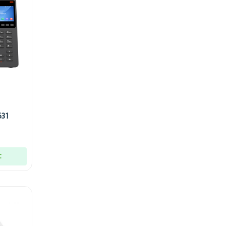
631
t