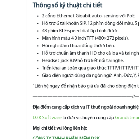
Thông số kỹ thuật chi tiết
2 cổng Ethernet Gigabit auto-sensing với PoE.
Hỗ trợ 6 tài khoản SIP, 12 phím dòng đôi màu,
48 phím BLF/speed dial lập trình được.
Màn hình màu 4.3 inch TFT (480×272 pixels).
Hội nghị đàm thoại đồng thời 5 bên.
Hỗ trợ chuẩn âm thanh HD cho cả loa và tai ngh
Headset jack RJ9 hỗ trợ kết nối tai nghe.
Triển khai an toàn qua giao thức TFTP/HTTP/HTT
Giao diện người dùng đa ngôn ngữ: Anh, Đức, Ý, 
“Liên hệ ngay để nhận báo giá ưu đãi cho dòng điện
————————————————————//
Địa điểm cung cấp dịch vụ IT thuê ngoài doanh nghi
D2K Software
là đơn vị chuyên cung cấp
Grandstre
Mọi chi tiết vui lòng liên hệ: