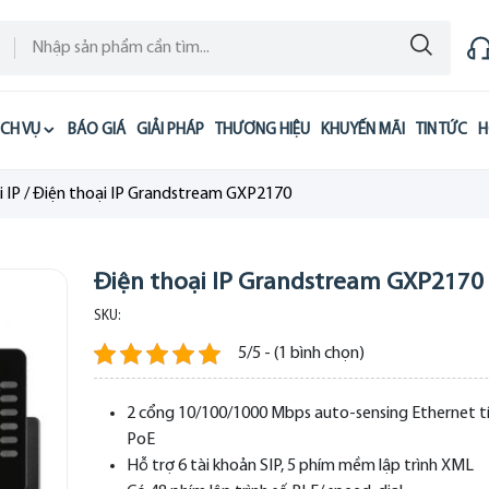
ỊCH VỤ
BÁO GIÁ
GIẢI PHÁP
THƯƠNG HIỆU
KHUYẾN MÃI
TIN TỨC
H
 IP
/
Điện thoại IP Grandstream GXP2170
Điện thoại IP Grandstream GXP2170
SKU:
5/5 - (1 bình chọn)
2 cổng 10/100/1000 Mbps auto-sensing Ethernet t
PoE
Hỗ trợ 6 tài khoản SIP, 5 phím mềm lập trình XML