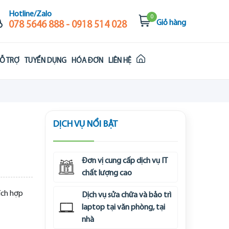
Hotline/Zalo
0
Giỏ hàng
078 5646 888 - 0918 514 028
Ỗ TRỢ
TUYỂN DỤNG
HÓA ĐƠN
LIÊN HỆ
DỊCH VỤ NỔI BẬT
Đơn vị cung cấp dịch vụ IT
chất lượng cao
ích hợp
Dịch vụ sửa chữa và bảo trì
laptop tại văn phòng, tại
nhà