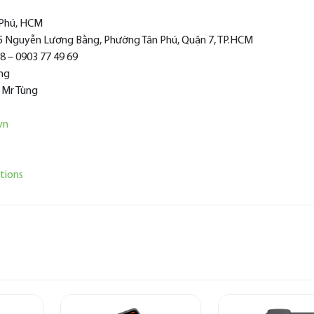
n Phú, HCM
15 Nguyễn Lương Bằng, Phường Tân Phú, Quận 7, TP.HCM
28 – 0903 77 49 69
ọng
 Mr Tùng
vn
tions