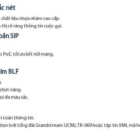
ắc nét
 chất liệu nhựa nhám cao cấp.
 thị rõ ràng thông tin cuộc gọi.
oản SIP
 PoE, tối ưu kết nối mạng.
hím BLF
.
 chức năng.
gọi đa màu sắc.
 toàn thông tin.
ation (với tổng đài Grandstream UCM), TR-069 hoặc tập tin XML mã 