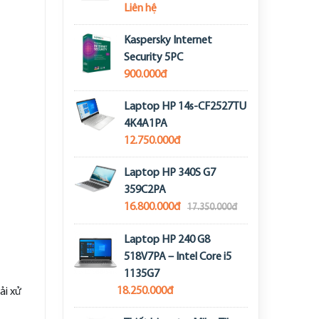
Liên hệ
Kaspersky Internet
Security 5PC
900.000đ
Laptop HP 14s-CF2527TU
4K4A1PA
12.750.000đ
Laptop HP 340S G7
359C2PA
16.800.000đ
17.350.000đ
Laptop HP 240 G8
518V7PA – Intel Core i5
1135G7
18.250.000đ
ải xử