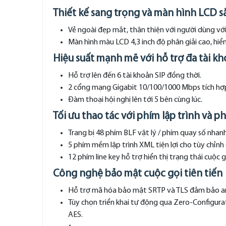
Thiết kế sang trọng và màn hình LCD s
Vẻ ngoài đẹp mắt, thân thiện với người dùng với
Màn hình màu LCD 4,3 inch độ phân giải cao, hiển
Hiệu suất mạnh mẽ với hỗ trợ đa tài kh
Hỗ trợ lên đến 6 tài khoản SIP đồng thời.
2 cổng mạng Gigabit 10/100/1000 Mbps tích hợp
Đàm thoại hội nghị lên tới 5 bên cùng lúc.
Tối ưu thao tác với phím lập trình và p
Trang bị 48 phím BLF vật lý / phím quay số nhanh
5 phím mềm lập trình XML tiện lợi cho tùy chỉnh
12 phím line key hỗ trợ hiển thị trạng thái cuộc 
Công nghệ bảo mật cuộc gọi tiên tiến
Hỗ trợ mã hóa bảo mật SRTP và TLS đảm bảo an
Tùy chọn triển khai tự động qua Zero-Configur
AES.