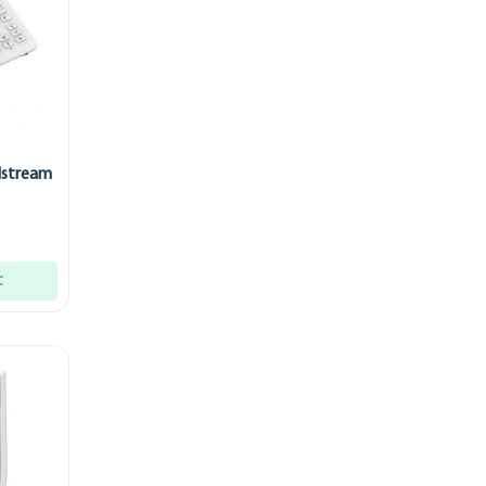
dstream
t