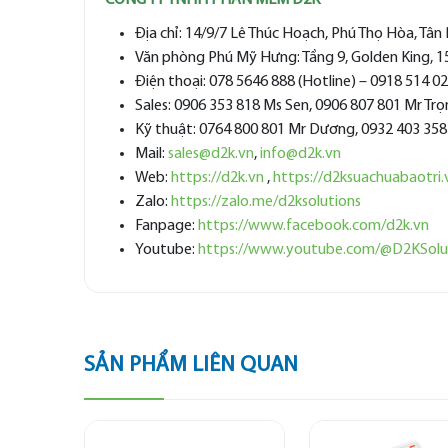
CÔNG TY TNHH PHẦN MỀM D2K
Địa chỉ: 14/9/7 Lê Thúc Hoạch, Phú Thọ Hòa, Tâ
Văn phòng Phú Mỹ Hưng: Tầng 9, Golden King, 
Điện thoại: 078 5646 888 (Hotline) – 0918 514 0
Sales: 0906 353 818 Ms Sen, 0906 807 801 Mr Tr
Kỹ thuật: 0764 800 801 Mr Dương, 0932 403 358
Mail:
sales@d2k.vn
,
info@d2k.vn
Web:
https://d2k.vn
,
https://d2ksuachuabaotri.
Zalo:
https://zalo.me/d2ksolutions
Fanpage:
https://www.facebook.com/d2k.vn
Youtube:
https://www.youtube.com/@D2KSolu
SẢN PHẨM LIÊN QUAN