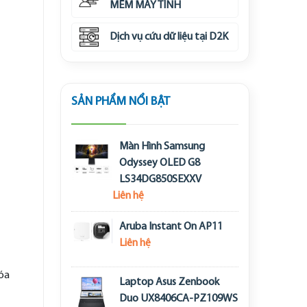
MỀM MÁY TÍNH
Dịch vụ cứu dữ liệu tại D2K
SẢN PHẨM NỔI BẬT
Màn Hình Samsung
Odyssey OLED G8
LS34DG850SEXXV
Liên hệ
Aruba Instant On AP11
Liên hệ
hóa
Laptop Asus Zenbook
Duo UX8406CA-PZ109WS