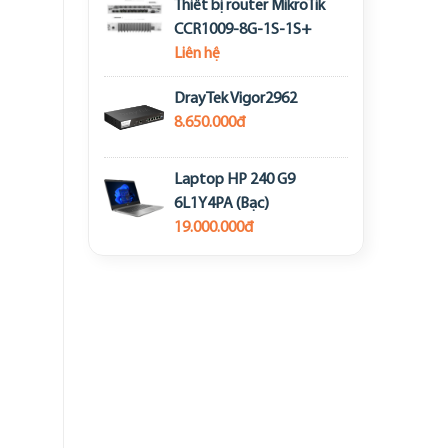
Thiết bị router MikroTik
CCR1009-8G-1S-1S+
Liên hệ
DrayTek Vigor2962
8.650.000đ
Laptop HP 240 G9
6L1Y4PA (Bạc)
19.000.000đ