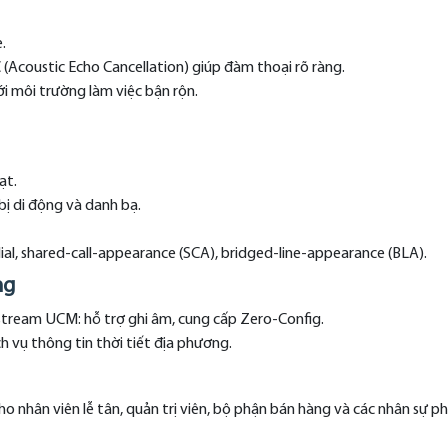
.
 (Acoustic Echo Cancellation) giúp đàm thoại rõ ràng.
ới môi trường làm việc bận rộn.
ạt.
bị di động và danh bạ.
ial, shared-call-appearance (SCA), bridged-line-appearance (BLA).
ng
tream UCM: hỗ trợ ghi âm, cung cấp Zero-Config.
h vụ thông tin thời tiết địa phương.
 nhân viên lễ tân, quản trị viên, bộ phận bán hàng và các nhân sự ph