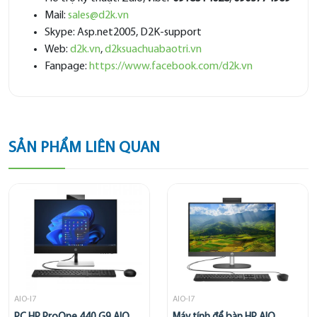
Mail:
sales@d2k.vn
Skype: Asp.net2005, D2K-support
Web:
d2k.vn
,
d2ksuachuabaotri.vn
Fanpage:
https://www.facebook.com/d2k.vn
SẢN PHẨM LIÊN QUAN
AIO-I7
AIO-I7