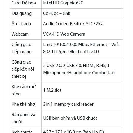
Card Đồ họa
Intel HD Graphic 620
Đĩa quang
Có (Đọc – Ghi)
Âm thanh
Audio Codec: Realtek ALC3252
Webcam
VGA/HD Web Camera
Cổng giao
Lan : 10/100/1000 Mbps Ethernet – Wifi:
tiếp mạng
802.11b/g/n+Bluetooth v4.0
Cổng giao
2 USB 2.0; 2 USB 3.0; HDMI; RJ45; 1
tiếp kết nối
Microphone/Headphone Combo Jack
thiết bị
Khe cắm mở
1 M.2 slot
rộng
Khe thẻ nhớ
3 in 1 memory card reader
Bàn phím và
USB bàn phím và USB chuột
chuột
Kích thước
46.7 x 37.1 x 18.3 cm (W x H x D)