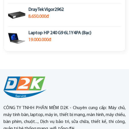
DrayTek Vigor2962
8.650.000đ
Laptop HP 240 G9 6L1Y4PA (Bạc)
19.000.000đ
CÔNG TY TNHH PHẦN MỀM D2K - Chuyên cung cấp: Máy chủ,
máy tính bàn, laptop, máy in, thiết bị mạng, màn hình, máy chiếu,
bàn phím, chuột..., Dịch vụ bảo trì, sửa chữa, thiết kế, thi công,
quản trị hệ thống mạng, wifi, tổng đài...