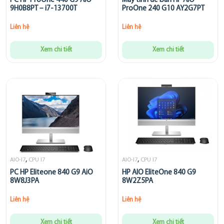
PC HP ProOne 440 G9 AIO
Máy tính để bàn HP AIO
9H0B8PT – i7-13700T
ProOne 240 G10 AY2G7PT
Liên hệ
Liên hệ
Xem chi tiết
Xem chi tiết
,
,
AIO-I7
CPU I7
AIO-I7
CPU I7
PC HP Eliteone 840 G9 AiO
HP AIO EliteOne 840 G9
8W8J3PA
8W2Z5PA
Liên hệ
Liên hệ
Xem chi tiết
Xem chi tiết