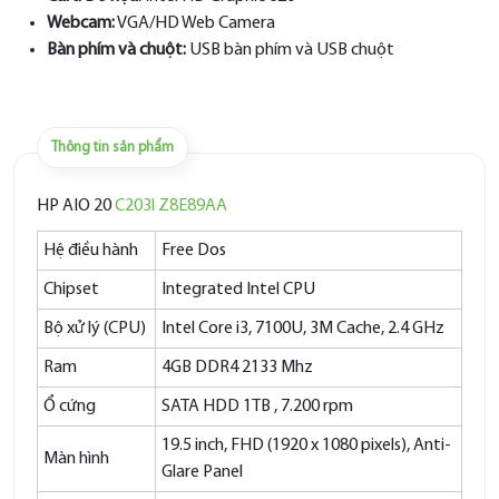
Webcam:
VGA/HD Web Camera
Bàn phím và chuột:
USB bàn phím và USB chuột
Thông tin sản phẩm
HP AIO 20
C203l Z8E89AA
Hệ điều hành
Free Dos
Chipset
Integrated Intel CPU
Bộ xử lý (CPU)
Intel Core i3, 7100U, 3M Cache, 2.4 GHz
Ram
4GB DDR4 2133 Mhz
Ổ cứng
SATA HDD 1TB , 7.200 rpm
19.5 inch, FHD (1920 x 1080 pixels), Anti-
Màn hình
Glare Panel