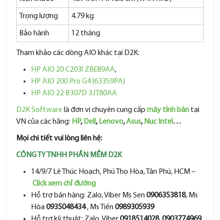
Trọng lượng
4.79 kg
Bảo hành
12 tháng
Tham khảo các dòng AIO khác tại D2K:
HP AIO 20 C203l Z8E89AA
,
HP AIO 200 Pro G4 (633S9PA)
HP AIO 22 B307D 3JT80AA
D2K Software
là đơn vị chuyên cung cấp
máy tính bàn
tại
VN của các hãng:
HP
,
Dell
,
Lenovo
,
Asus
,
Nuc Intel
…
Mọi chi tiết vui lòng liên hệ:
CÔNG TY TNHH PHẦN MỀM D2K
14/9/7 Lê Thúc Hoạch, Phú Thọ Hòa, Tân Phú, HCM –
Click xem chỉ đường
Hỗ trợ bán hàng: Zalo, Viber Ms Sen
0906353818
, Ms
Hòa
0935048434
, Ms Tiến
0989305939
Hỗ trợ kỹ thuật: Zalo, Viber
0918514028
,
0903774969