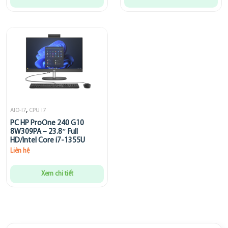
,
AIO-I7
CPU I7
PC HP ProOne 240 G10
8W309PA – 23.8″ Full
HD/Intel Core i7-1355U
Liên hệ
Xem chi tiết