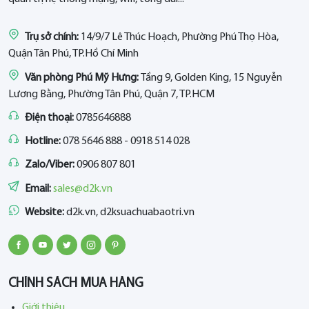
Trụ sở chính:
14/9/7 Lê Thúc Hoạch, Phường Phú Thọ Hòa,
Quận Tân Phú, TP.Hồ Chí Minh
Văn phòng Phú Mỹ Hưng:
Tầng 9, Golden King, 15 Nguyễn
Lương Bằng, Phường Tân Phú, Quận 7, TP.HCM
Điện thoại:
0785646888
Hotline:
078 5646 888 - 0918 514 028
Zalo/Viber:
0906 807 801
Email:
sales@d2k.vn
Website:
d2k.vn, d2ksuachuabaotri.vn
CHÍNH SÁCH MUA HÀNG
Giới thiệu