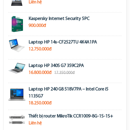
Liên hệ
Kaspersky Internet Security 5PC
900.000đ
Laptop HP 14s-CF2527TU 4K4A1PA
12.750.000đ
Laptop HP 340S G7 359C2PA
16.800.000đ
17.350.000đ
Laptop HP 240 G8 518V7PA – Intel Core i5
1135G7
18.250.000đ
Thiết bị router MikroTik CCR1009-8G-1S-1S+
Liên hệ