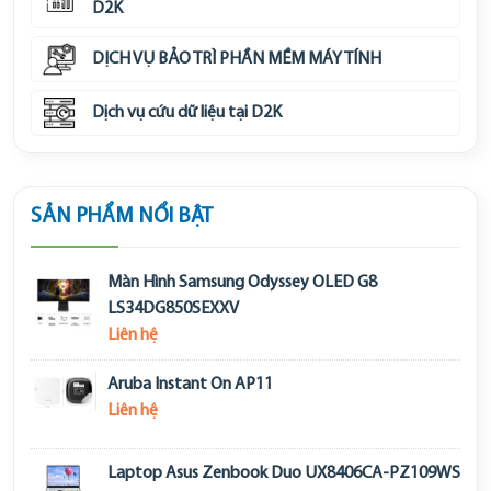
D2K
DỊCH VỤ BẢO TRÌ PHẦN MỀM MÁY TÍNH
Dịch vụ cứu dữ liệu tại D2K
SẢN PHẨM NỔI BẬT
Màn Hình Samsung Odyssey OLED G8
LS34DG850SEXXV
Liên hệ
Aruba Instant On AP11
Liên hệ
Laptop Asus Zenbook Duo UX8406CA-PZ109WS