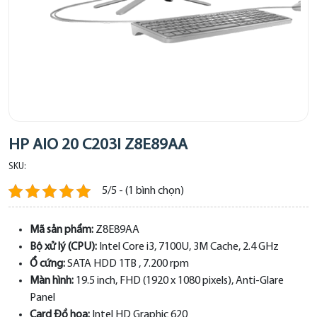
HP AIO 20 C203l Z8E89AA
SKU:
5/5 - (1 bình chọn)
Mã sản phẩm:
Z8E89AA
Bộ xử lý (CPU):
Intel Core i3, 7100U, 3M Cache, 2.4 GHz
Ổ cứng:
SATA HDD 1TB , 7.200 rpm
Màn hình:
19.5 inch, FHD (1920 x 1080 pixels), Anti-Glare
Panel
Card Đồ họa:
Intel HD Graphic 620