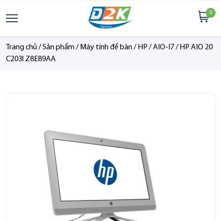
0
Trang chủ
/
Sản phẩm
/
Máy tính để bàn
/
HP
/
AIO-I7
/
HP AIO 20
C203l Z8E89AA