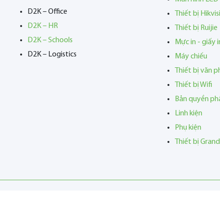
D2K – Office
Thiết bị Hikvis
D2K – HR
Thiết bị Ruijie
D2K – Schools
Mực in - giấy i
D2K – Logistics
Máy chiếu
Thiết bị văn 
Thiết bị Wifi
Bản quyền p
Linh kiện
Phụ kiện
Thiết bị Gran
 Copyright 2023
CÔNG TY TNHH PHẦN MỀM D2K
. All Rights Reserv