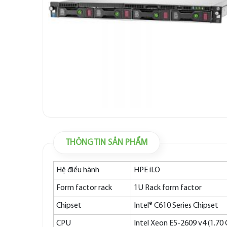
THÔNG TIN SẢN PHẨM
Hệ điều hành
HPE iLO
Form factor rack
1U Rack form factor
Chipset
Intel® C610 Series Chipset
CPU
Intel Xeon E5-2609 v4 (1.7