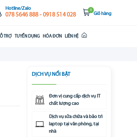
Hotline/Zalo
0
Giỏ hàng
078 5646 888 - 0918 514 028
Ỗ TRỢ
TUYỂN DỤNG
HÓA ĐƠN
LIÊN HỆ
DỊCH VỤ NỔI BẬT
Đơn vị cung cấp dịch vụ IT
chất lượng cao
Dịch vụ sửa chữa và bảo trì
laptop tại văn phòng, tại
nhà