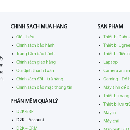
CHÍNH SÁCH MUA HÀNG
SẢN PHẨM
Giới thiệu
Thiết bị Dahu
Chính sách bảo hành
Thiết bị Ugre
Trung tâm bảo hành
Thiết bị điện 
áy
Chính sách giao hàng
Laptop
àn
Qui định thanh toán
Camera an ni
ửa
i,
Chính sách đổi – trả hàng
Gaming - Đồ 
Chính sách bảo mật thông tin
Máy tính để b
Thiết bị mạng
PHẦN MỀM QUẢN LÝ
Thiết bị lưu t
D2K-ERP
Máy in
D2K – Account
Máy chủ
D2K – CRM
Màn hình LCD