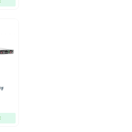
t
FF
t