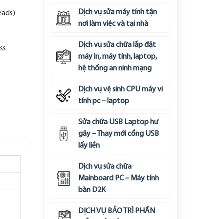
Dịch vụ sửa máy tính tận
eads)
nơi làm việc và tại nhà
Dịch vụ sửa chữa lắp đặt
ss
máy in, máy tính, laptop,
hệ thống an ninh mạng
Dịch vụ vệ sinh CPU máy vi
tính pc – laptop
Sửa chữa USB Laptop hư
gãy – Thay mới cổng USB
lấy liền
Dịch vụ sửa chữa
Mainboard PC – Máy tính
bàn D2K
DỊCH VỤ BẢO TRÌ PHẦN