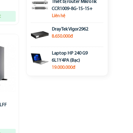
Thiết bị router MikroTik
CCR1009-8G-1S-1S+
Liên hệ
t
DrayTek Vigor2962
8.650.000đ
Laptop HP 240 G9
6L1Y4PA (Bạc)
19.000.000đ
LFF