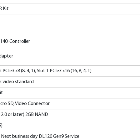
 Kit
40i Controller
dapter
2 PCIe3 x8 (8, 4, 1), Slot 1 PCIe3 x16 (16, 8, 4, 1)
 video standard
it
 Micro SD, Video Connector
 2.0 or later) 2GB NAND
5)
 Next business day DL120 Gen9 Service