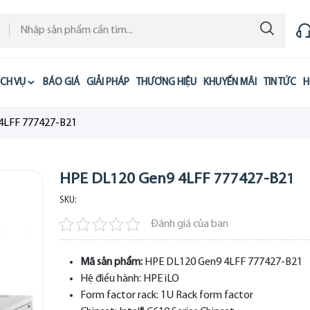
ỊCH VỤ
BÁO GIÁ
GIẢI PHÁP
THƯƠNG HIỆU
KHUYẾN MÃI
TIN TỨC
H
4LFF 777427-B21
HPE DL120 Gen9 4LFF 777427-B21
SKU:
Đánh giá của bạn
Mã sản phẩm:
HPE DL120 Gen9 4LFF 777427-B21
Hệ điều hành:
HPE iLO
Form factor rack:
1U Rack form factor