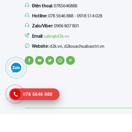
Điện thoại:
0785646888
Hotline:
078 5646 888 - 0918 514 028
Zalo/Viber:
0906 807 801
Email:
sales@d2k.vn
Website:
d2k.vn, d2ksuachuabaotri.vn
078 5646 888
©