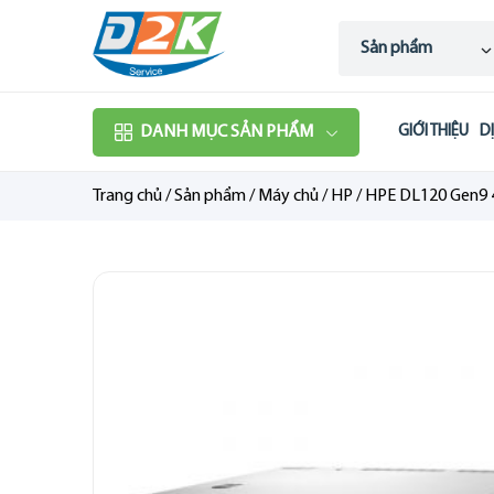
Sản phẩm
DANH MỤC SẢN PHẨM
GIỚI THIỆU
D
Trang chủ
/
Sản phẩm
/
Máy chủ
/
HP
/
HPE DL120 Gen9 