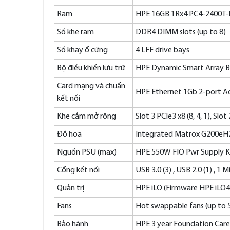
Ram
HPE 16GB 1Rx4 PC4-2400T-R
Số khe ram
DDR4 DIMM slots (up to 8)
Số khay ổ cứng
4 LFF drive bays
Bộ điều khiển lưu trữ
HPE Dynamic Smart Array B1
Card mạng và chuẩn
HPE Ethernet 1Gb 2-port A
kết nối
Khe cắm mở rộng
Slot 3 PCIe3 x8 (8, 4, 1), Slot 
Đồ họa
Integrated Matrox G200eH2
Nguồn PSU (max)
HPE 550W FIO Pwr Supply K
Cổng kết nối
USB 3.0 (3) , USB 2.0 (1) , 1
Quản trị
HPE iLO (Firmware HPE iLO4
Fans
Hot swappable fans (up to 
Bảo hành
HPE 3 year Foundation Care