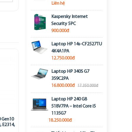
Liên hệ
Kaspersky Internet
Security 5PC
900.000đ
Laptop HP 14s-CF2527TU
4K4A1PA
12.750.000đ
Laptop HP 340S G7
359C2PA
16.800.000đ
17.350.000đ
Laptop HP 240 G8
518V7PA – Intel Core i5
1135G7
 Gen10
18.250.000đ
, E2314,