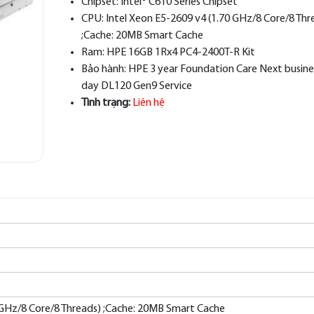
Chipset:
Intel® C610 Series Chipset
CPU:
Intel Xeon E5-2609 v4 (1.70 GHz/8 Core/8 Thr
;Cache: 20MB Smart Cache
Ram:
HPE 16GB 1Rx4 PC4-2400T-R Kit
Bảo hành:
HPE 3 year Foundation Care Next busine
day DL120 Gen9 Service
Tình trạng:
Liên hệ
0 GHz/8 Core/8 Threads) ;Cache: 20MB Smart Cache