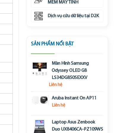
MỀM MÁY TÍNH
Dịch vụ cứu dữ liệu tại D2K
SẢN PHẨM NỔI BẬT
Màn Hình Samsung
Odyssey OLED G8
LS34DG850SEXXV
Liên hệ
Aruba Instant On AP11
Liên hệ
Laptop Asus Zenbook
Duo UX8406CA-PZ109WS