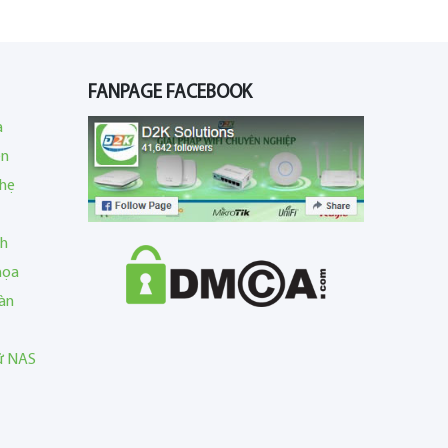
FANPAGE FACEBOOK
a
en
nhẹ
nh
họa
àn
rữ NAS