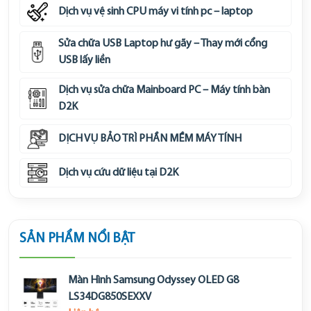
Dịch vụ vệ sinh CPU máy vi tính pc – laptop
Sửa chữa USB Laptop hư gãy – Thay mới cổng
USB lấy liền
Dịch vụ sửa chữa Mainboard PC – Máy tính bàn
D2K
DỊCH VỤ BẢO TRÌ PHẦN MỀM MÁY TÍNH
Dịch vụ cứu dữ liệu tại D2K
SẢN PHẨM NỔI BẬT
Màn Hình Samsung Odyssey OLED G8
LS34DG850SEXXV