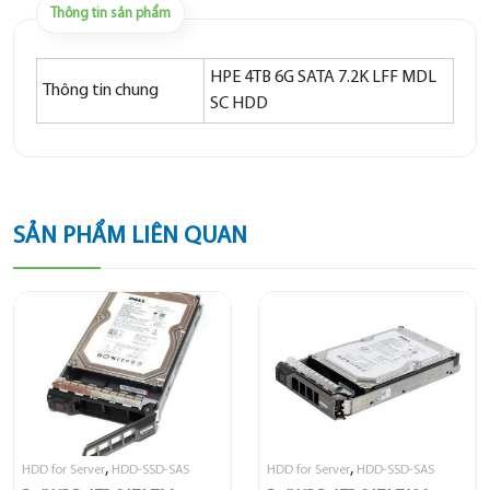
Thông tin sản phẩm
HPE 4TB 6G SATA 7.2K LFF MDL
Thông tin chung
SC HDD
SẢN PHẨM LIÊN QUAN
,
,
HDD for Server
HDD-SSD-SAS
HDD for Server
HDD-SSD-SAS