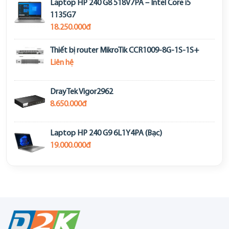
Laptop HP 240 G8 518V7PA – Intel Core i5
1135G7
18.250.000đ
Thiết bị router MikroTik CCR1009-8G-1S-1S+
Liên hệ
DrayTek Vigor2962
8.650.000đ
Laptop HP 240 G9 6L1Y4PA (Bạc)
19.000.000đ