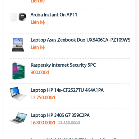
Liên hệ
Aruba Instant On AP11
Liên hệ
Laptop Asus Zenbook Duo UX8406CA-PZ109WS
Liên hệ
Kaspersky Internet Security 5PC
900.000đ
Laptop HP 14s-CF2527TU 4K4A1PA
12.750.000đ
Laptop HP 340S G7 359C2PA
16.800.000đ
17.350.000đ