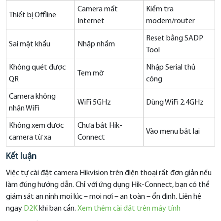
Camera mất
Kiểm tra
Thiết bị Offline
Internet
modem/router
Reset bằng SADP
Sai mật khẩu
Nhập nhầm
Tool
Không quét được
Nhập Serial thủ
Tem mờ
QR
công
Camera không
WiFi 5GHz
Dùng WiFi 2.4GHz
nhận WiFi
Không xem được
Chưa bật Hik-
Vào menu bật lại
camera từ xa
Connect
Kết luận
Việc tự cài đặt camera Hikvision trên điện thoại rất đơn giản nếu
làm đúng hướng dẫn. Chỉ với ứng dụng Hik-Connect, bạn có thể
giám sát an ninh mọi lúc – mọi nơi – an toàn – ổn định. Liên hệ
ngay
D2K
khi bạn cần.
Xem thêm cài đặt trên máy tính