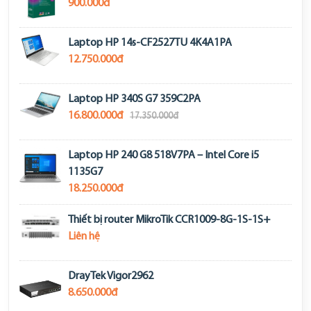
900.000đ
Laptop HP 14s-CF2527TU 4K4A1PA
12.750.000đ
Laptop HP 340S G7 359C2PA
16.800.000đ
17.350.000đ
Laptop HP 240 G8 518V7PA – Intel Core i5
1135G7
18.250.000đ
Thiết bị router MikroTik CCR1009-8G-1S-1S+
Liên hệ
DrayTek Vigor2962
8.650.000đ