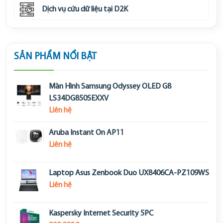
Dịch vụ cứu dữ liệu tại D2K
SẢN PHẨM NỔI BẬT
Màn Hình Samsung Odyssey OLED G8
LS34DG850SEXXV
Liên hệ
Aruba Instant On AP11
Liên hệ
Laptop Asus Zenbook Duo UX8406CA-PZ109WS
Liên hệ
Kaspersky Internet Security 5PC