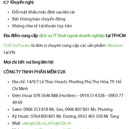
👉 Khuyến nghị:
Đổi mật khẩu mặc định sau khi cài
Bật thông báo chuyển động
Không chia sẻ tài khoản tùy tiện
Địa điểm cung cấp
dịch vụ IT thuê ngoài doanh nghiệp
tại TPHCM
D2K Software
là đơn vị chuyên cung cấp các sản phẩm
Hikvision
tại VN.
Mọi chi tiết vui lòng liên hệ:
CÔNG TY TNHH PHẦN MỀM D2K
Địa chỉ: 14/9/7 Lê Thúc Hoạch, Phường Phú Thọ Hòa, TP. Hồ
Chí Minh
Điện thoại: 078 5646 888 (Hotline) – 0918 514 028 – 0903 77
49 69
Sales: 0906 353 818 Ms. Sen, 0906 807 801 Ms. Phương
Kỹ thuật: 0764 800 801 Mr. Dương, 0932 403 358 Mr. Tùng
Mail:
sales@d2k.vn
,
info@d2k.vn