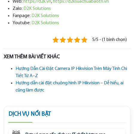
Web:
https://d2k.vn
,
https://d2ksuachuabaotri.vn
Zalo:
D2K Solutions
Fanpage:
D2K Solutions
Youtube:
D2K Solutions
5/5 - (1 bình chọn)
XEM THÊM BÀI VIẾT KHÁC
Hướng Dẫn Cài Đặt Camera IP Hikvision Trên Máy Tính Chi
Tiết Từ A–Z
Hướng dẫn cài đặt chuông hình IP Hikvision – Dễ hiểu, ai
cũng làm được
DỊCH VỤ NỔI BẬT