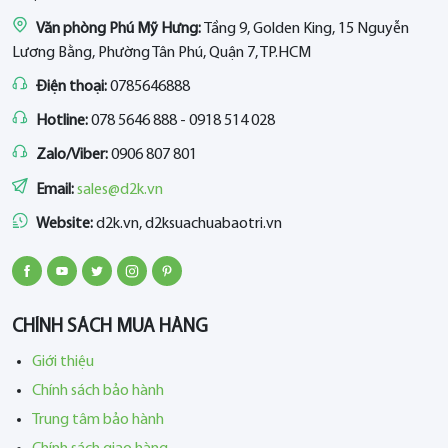
Văn phòng Phú Mỹ Hưng:
Tầng 9, Golden King, 15 Nguyễn
Lương Bằng, Phường Tân Phú, Quận 7, TP.HCM
Điện thoại:
0785646888
Hotline:
078 5646 888 - 0918 514 028
Zalo/Viber:
0906 807 801
Email:
sales@d2k.vn
Website:
d2k.vn, d2ksuachuabaotri.vn
CHÍNH SÁCH MUA HÀNG
Giới thiệu
Chính sách bảo hành
Trung tâm bảo hành