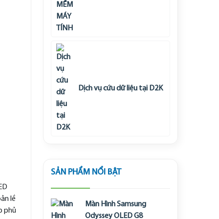
Dịch vụ cứu dữ liệu tại D2K
SẢN PHẨM NỔI BẬT
LED
ản lề
Màn Hình Samsung
p phủ
Odyssey OLED G8