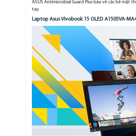
ASUS Antimicrobial Guard Plus bảo vệ các bề mặt th
tay.
Laptop Asus Vivobook 15 OLED A1505VA-MA4