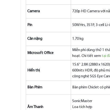
Camera
720p HD Camera với nắp
Pin
50WHrs, 3S1P, 3-cell Li-
Cân nặng
1.70 kg
Miễn phí dùng thử 1 thá
Microsoft Office
hoạt. Chi tiết xem
tại đ
15.6″ 2.8K (2880 x 1620
Hiển thị
600nits HDR, độ phủ mà
công nghệ SGS Eye Car
Bàn Phím
Bàn phím Chiclet có ph
SonicMaster
Âm Thanh
Loa tích hợp