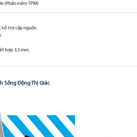
ule (Phần mềm TPM)
C hỗ trợ cấp nguồn
A
kết hợp 3,5 mm
h Sống Động Thị Giác