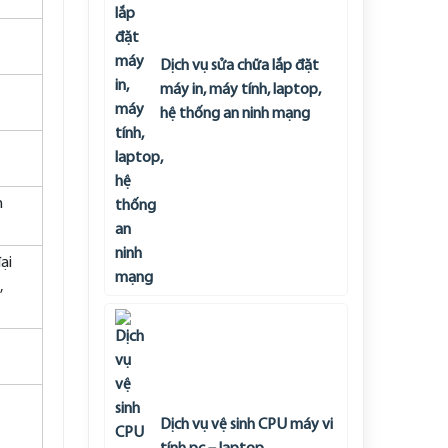
Dịch vụ sửa chữa lắp đặt
máy in, máy tính, laptop,
hệ thống an ninh mạng
h
ại
,
Dịch vụ vệ sinh CPU máy vi