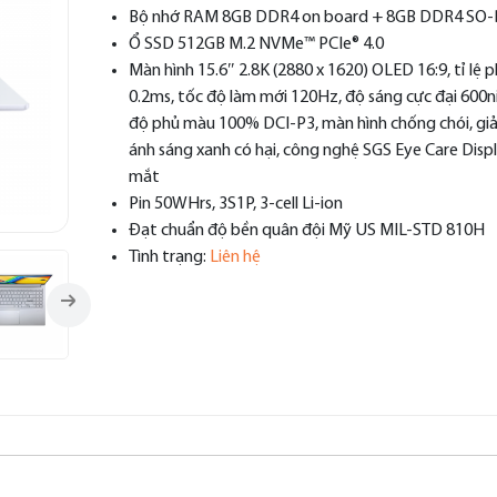
Bộ nhớ RAM 8GB DDR4 on board + 8GB DDR4 SO
Ổ SSD 512GB M.2 NVMe™ PCIe® 4.0
Màn hình 15.6″ 2.8K (2880 x 1620) OLED 16:9, tỉ lệ 
0.2ms, tốc độ làm mới 120Hz, độ sáng cực đại 600n
độ phủ màu 100% DCI-P3, màn hình chống chói, g
ánh sáng xanh có hại, công nghệ SGS Eye Care Disp
mắt
Pin 50WHrs, 3S1P, 3-cell Li-ion
Đạt chuẩn độ bền quân đội Mỹ US MIL-STD 810H
Tình trạng:
Liên hệ