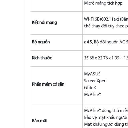
Micrô mảng tích hợp
Wi-Fi 6E (802.11ax) (Bă
Kết nối mạng
thể thay đổi tùy theo p
Bộ nguồn
ø4.5, Bộ đổi nguồn AC 
Kích thước
35.68 x 22.76 x 1.99 ~ 1
MyASUS
ScreenXpert
Phần mềm có sẵn
GlideX
McAfee®
McAfee® dùng thử miễn
Bảo vệ mật khẩu người 
Bảo mật
Mật khẩu người dùng th