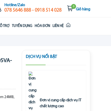
Hotline/Zalo
0
Giỏ hàng
078 5646 888 - 0918 514 028
Ỗ TRỢ
TUYỂN DỤNG
HÓA ĐƠN
LIÊN HỆ
DỊCH VỤ NỔI BẬT
05VA-
đệm 24MB,
Đơn vị cung cấp dịch vụ IT
chất lượng cao