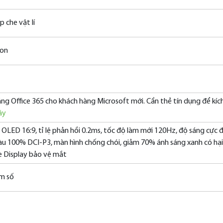
 che vật lí
ion
ng Office 365 cho khách hàng Microsoft mới. Cần thẻ tín dụng để kíc
ây
) OLED 16:9, tỉ lệ phản hồi 0.2ms, tốc độ làm mới 120Hz, độ sáng cực đ
u 100% DCI-P3, màn hình chống chói, giảm 70% ánh sáng xanh có hại
e Display bảo vệ mắt
ím số