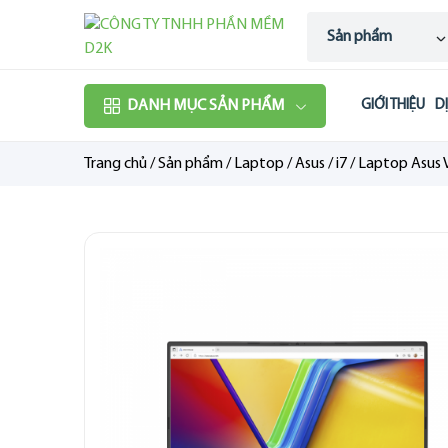
Sản phẩm
DANH MỤC SẢN PHẨM
GIỚI THIỆU
D
Trang chủ
/
Sản phẩm
/
Laptop
/
Asus
/
i7
/
Laptop Asus