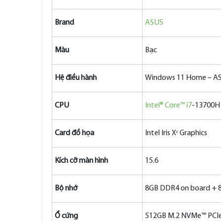
Brand
ASUS
Màu
Bạc
Hệ điều hành
Windows 11 Home – AS
CPU
Intel® Core™ i7
-13700H
Card đồ họa
Intel Iris Xᵉ Graphics
Kích cỡ màn hình
15.6
Bộ nhớ
8GB DDR4 on board +
Ổ cứng
512GB M.2 NVMe™ PCIe