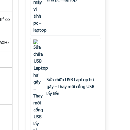
tính pc – laptop
th® có
/60Hz
Sửa chữa USB Laptop hư
gãy – Thay mới cổng USB
lấy liền