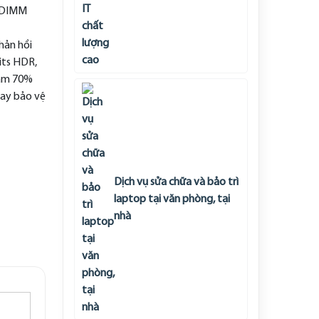
-DIMM
phản hồi
its HDR,
iảm 70%
lay bảo vệ
Dịch vụ sửa chữa và bảo trì
laptop tại văn phòng, tại
nhà