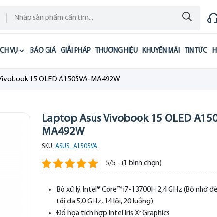
ỊCH VỤ
BÁO GIÁ
GIẢI PHÁP
THƯƠNG HIỆU
KHUYẾN MÃI
TIN TỨC
H
 Vivobook 15 OLED A1505VA-MA492W
Laptop Asus Vivobook 15 OLED A15
MA492W
SKU:
ASUS_A1505VA
5/5 - (1 bình chọn)
Bộ xử lý Intel® Core™ i7-13700H 2,4 GHz (Bộ nhớ 
tối đa 5,0 GHz, 14 lõi, 20 luồng)
Đồ họa tích hợp Intel Iris Xᵉ Graphics