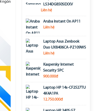
ới ngón
LS34DG850SEXXV
Liên hệ
Aruba Instant On AP11
Liên hệ
Laptop Asus Zenbook
Duo UX8406CA-PZ109WS
Liên hệ
Kaspersky Internet
Security 5PC
900.000đ
Laptop HP 14s-CF2527TU
4K4A1PA
12.750.000đ
Laptop HP 340S G7