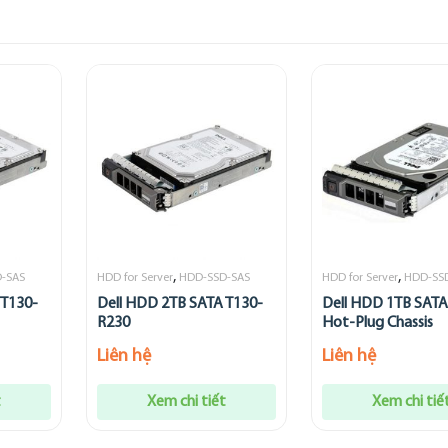
,
,
-SAS
HDD for Server
HDD-SSD-SAS
HDD for Server
HDD-SS
 T130-
Dell HDD 2TB SATA T130-
Dell HDD 1TB SATA 
R230
Hot-Plug Chassis
Liên hệ
Liên hệ
t
Xem chi tiết
Xem chi tiế