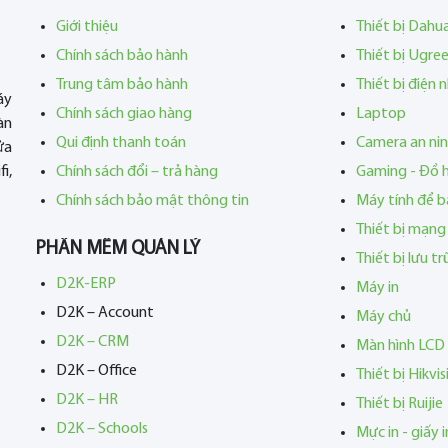
Giới thiệu
Thiết bị Dahu
Chính sách bảo hành
Thiết bị Ugre
Trung tâm bảo hành
Thiết bị điện 
áy
Chính sách giao hàng
Laptop
àn
Qui định thanh toán
Camera an ni
ửa
i,
Chính sách đổi – trả hàng
Gaming - Đồ 
Chính sách bảo mật thông tin
Máy tính để b
Thiết bị mạng
PHẦN MỀM QUẢN LÝ
Thiết bị lưu t
D2K-ERP
Máy in
D2K – Account
Máy chủ
D2K – CRM
Màn hình LCD
D2K – Office
Thiết bị Hikvis
D2K – HR
Thiết bị Ruijie
D2K – Schools
Mực in - giấy i