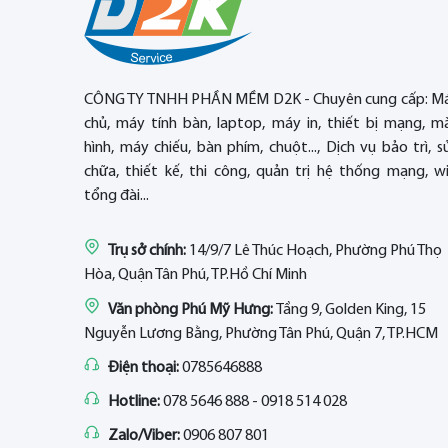
CÔNG TY TNHH PHẦN MỀM D2K - Chuyên cung cấp: M
chủ, máy tính bàn, laptop, máy in, thiết bị mạng, m
hình, máy chiếu, bàn phím, chuột..., Dịch vụ bảo trì, s
chữa, thiết kế, thi công, quản trị hệ thống mạng, wif
tổng đài...
Trụ sở chính:
14/9/7 Lê Thúc Hoạch, Phường Phú Thọ
Hòa, Quận Tân Phú, TP.Hồ Chí Minh
Văn phòng Phú Mỹ Hưng:
Tầng 9, Golden King, 15
Nguyễn Lương Bằng, Phường Tân Phú, Quận 7, TP.HCM
Điện thoại:
0785646888
Hotline:
078 5646 888 - 0918 514 028
Zalo/Viber:
0906 807 801