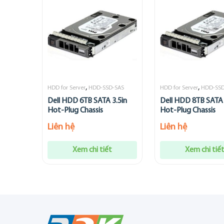
,
,
HDD for Server
HDD-SSD-SAS
HDD for Server
HDD-SSD
Dell HDD 6TB SATA 3.5in
Dell HDD 8TB SATA 
Hot-Plug Chassis
Hot-Plug Chassis
Liên hệ
Liên hệ
Xem chi tiết
Xem chi tiế