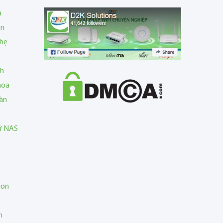
a
en
nhẹ
nh
họa
àn
rữ NAS
ion
n