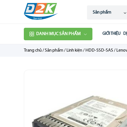
Sản phẩm
DANH MỤC SẢN PHẨM
GIỚI THIỆU
D
Trang chủ
/
Sản phẩm
/
Linh kiện
/
HDD-SSD-SAS
/
Leno