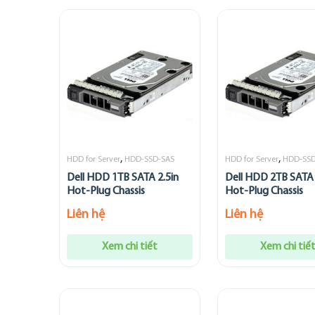
,
,
HDD for Server
HDD-SSD-SAS
HDD for Server
HDD-SSD
Dell HDD 1TB SATA 2.5in
Dell HDD 2TB SATA 
Hot-Plug Chassis
Hot-Plug Chassis
Liên hệ
Liên hệ
Xem chi tiết
Xem chi tiế