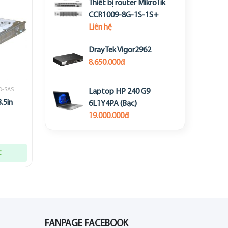
Thiết bị router MikroTik
CCR1009-8G-1S-1S+
Liên hệ
DrayTek Vigor2962
8.650.000đ
D-SAS
Laptop HP 240 G9
.5in
6L1Y4PA (Bạc)
19.000.000đ
t
FANPAGE FACEBOOK