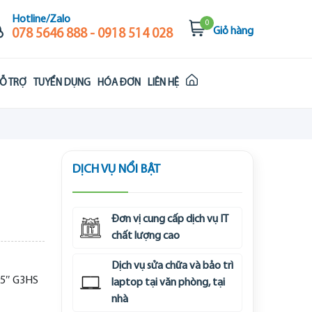
Hotline/Zalo
0
Giỏ hàng
078 5646 888 - 0918 514 028
Ỗ TRỢ
TUYỂN DỤNG
HÓA ĐƠN
LIÊN HỆ
DỊCH VỤ NỔI BẬT
Đơn vị cung cấp dịch vụ IT
chất lượng cao
Dịch vụ sửa chữa và bảo trì
.5″ G3HS
laptop tại văn phòng, tại
nhà