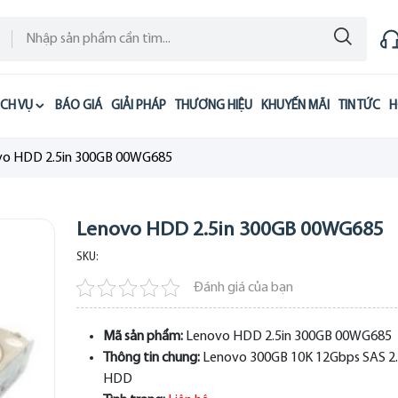
ỊCH VỤ
BÁO GIÁ
GIẢI PHÁP
THƯƠNG HIỆU
KHUYẾN MÃI
TIN TỨC
H
vo HDD 2.5in 300GB 00WG685
Lenovo HDD 2.5in 300GB 00WG685
SKU:
Đánh giá của bạn
Mã sản phẩm:
Lenovo HDD 2.5in 300GB 00WG685
Thông tin chung:
Lenovo 300GB 10K 12Gbps SAS 2
HDD