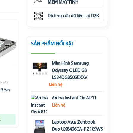
MỀM MÁY TÍNH
Dịch vụ cứu dữ liệu tại D2K
SẢN PHẨM NỔI BẬT
Màn Hình Samsung
Odyssey OLED G8
LS34DG850SEXXV
D-SAS
Liên hệ
3.5in
Aruba Instant On AP11
Liên hệ
t
Laptop Asus Zenbook
Duo UX8406CA-PZ109WS