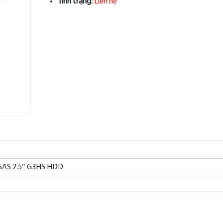
Tình trạng:
Liên hệ
SAS 2.5″ G3HS HDD