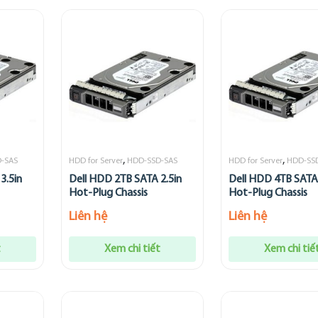
,
,
-SAS
HDD for Server
HDD-SSD-SAS
HDD for Server
HDD-SS
3.5in
Dell HDD 2TB SATA 2.5in
Dell HDD 4TB SATA 
Hot-Plug Chassis
Hot-Plug Chassis
Liên hệ
Liên hệ
t
Xem chi tiết
Xem chi tiế