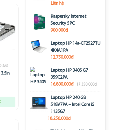
Liên hệ
Kaspersky Internet
Security 5PC
900.000đ
Laptop HP 14s-CF2527TU
4K4A1PA
12.750.000đ
D-SAS
Laptop HP 340S G7
3.5in
359C2PA
16.800.000đ
17.350.000đ
Laptop HP 240 G8
t
518V7PA – Intel Core i5
1135G7
18.250.000đ