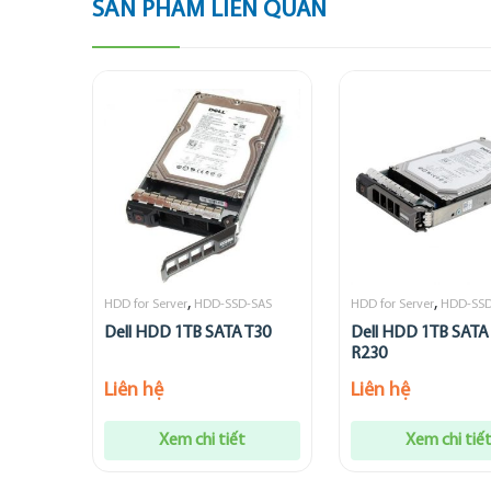
SẢN PHẨM LIÊN QUAN
,
,
HDD for Server
HDD-SSD-SAS
HDD for Server
HDD-SSD
Dell HDD 1TB SATA T30
Dell HDD 1TB SATA
R230
Liên hệ
Liên hệ
Xem chi tiết
Xem chi tiế