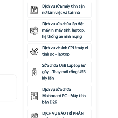
Dịch vụ sửa máy tính tận
nơi làm việc và tại nhà
Dịch vụ sửa chữa lắp đặt
máy in, máy tính, laptop,
hệ thống an ninh mạng
Dịch vụ vệ sinh CPU máy vi
tính pc – laptop
Sửa chữa USB Laptop hư
gãy – Thay mới cổng USB
lấy liền
Dịch vụ sửa chữa
Mainboard PC – Máy tính
bàn D2K
DỊCH VỤ BẢO TRÌ PHẦN