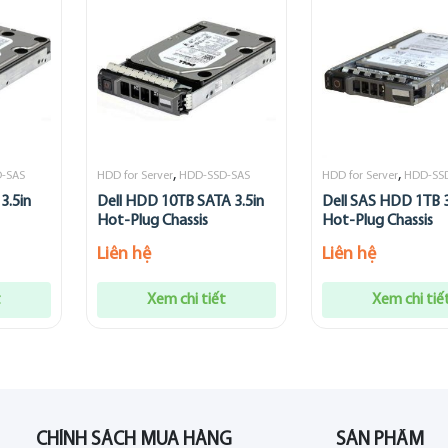
,
,
-SAS
HDD for Server
HDD-SSD-SAS
HDD for Server
HDD-SS
3.5in
Dell HDD 10TB SATA 3.5in
Dell SAS HDD 1TB 3
Hot-Plug Chassis
Hot-Plug Chassis
Liên hệ
Liên hệ
t
Xem chi tiết
Xem chi tiế
CHÍNH SÁCH MUA HÀNG
SẢN PHẨM