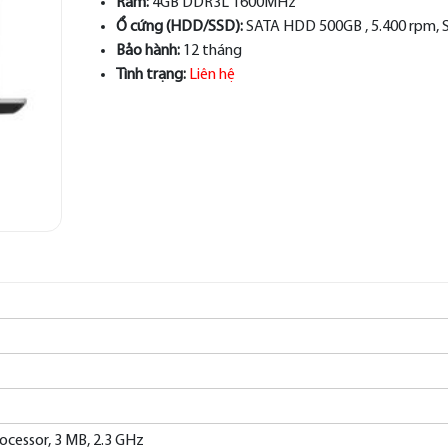
Ram:
4GB DDR3L 1600MHz
Ổ cứng (HDD/SSD):
SATA HDD 500GB , 5.400 rpm, 
Bảo hành:
12 tháng
Tình trạng:
Liên hệ
rocessor, 3 MB, 2.3 GHz