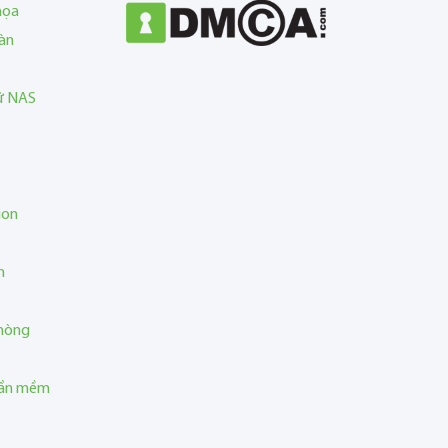
họa
àn
rữ NAS
ion
n
phòng
hần mềm