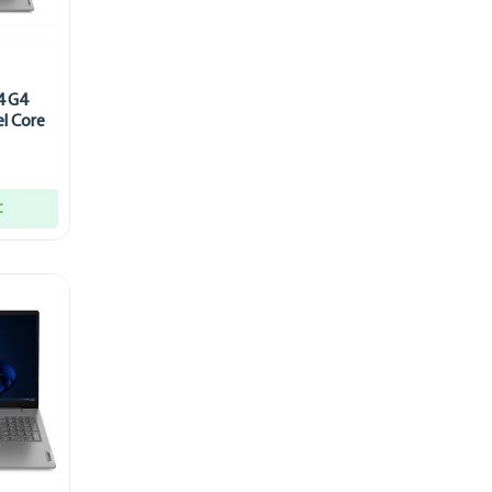
4 G4
l Core
t