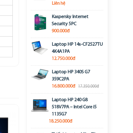
Liên hệ
Kaspersky Internet
Security 5PC
900.000đ
Laptop HP 14s-CF2527TU
4K4A1PA
12.750.000đ
Laptop HP 340S G7
359C2PA
16.800.000đ
17.350.000đ
Laptop HP 240 G8
518V7PA – Intel Core i5
1135G7
18.250.000đ