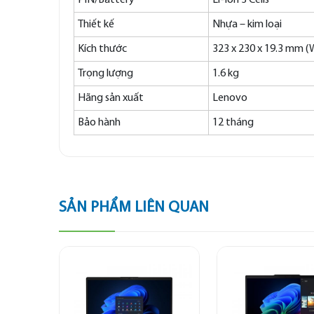
PIN/Battery
Li-Ion 3 Cells
Thiết kế
Nhựa – kim loại
Kích thước
323 x 230 x 19.3 mm (
Trọng lượng
1.6 kg
Hãng sản xuất
Lenovo
Bảo hành
12 tháng
SẢN PHẨM LIÊN QUAN