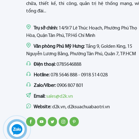
chữa, thiết kế, thi công, quản trị hệ thống mạng, wif
tổng đài...
Trụ sở chính:
14/9/7 Lê Thúc Hoạch, Phường Phú Thọ
Hòa, Quận Tân Phú, TP.Hồ Chí Minh
Văn phòng Phú Mỹ Hưng:
Tầng 9, Golden King, 15
Nguyễn Lương Bằng, Phường Tân Phú, Quận 7, TP.HCM
Điện thoại:
0785646888
Hotline:
078 5646 888 - 0918 514 028
Zalo/Viber:
0906 807 801
Email:
sales@d2k.vn
Website:
d2k.vn, d2ksuachuabaotri.vn