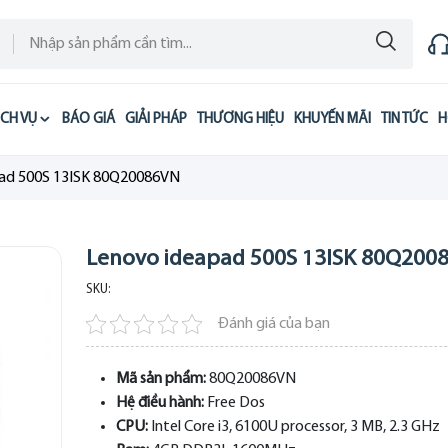
ỊCH VỤ
BÁO GIÁ
GIẢI PHÁP
THƯƠNG HIỆU
KHUYẾN MÃI
TIN TỨC
H
ad 500S 13ISK 80Q20086VN
Lenovo ideapad 500S 13ISK 80Q200
SKU:
Đánh giá của bạn
Mã sản phẩm:
80Q20086VN
Hệ điều hành:
Free Dos
CPU:
Intel Core i3, 6100U processor, 3 MB, 2.3 GHz