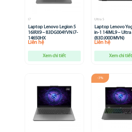
I7
Ultra 5
Laptop Lenovo Legion 5
Laptop Lenovo Yog
16IRX9 – 83DG004YVN i7-
in-1 14IML9 – Ultra
14650HX
(83DJ00DMVN)
Liên hệ
Liên hệ
Xem chi tiết
Xem chi tiế
-3%