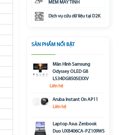
MỀM MÁY TÍNH
Dịch vụ cứu dữ liệu tại D2K
SẢN PHẨM NỔI BẬT
Màn Hình Samsung
Odyssey OLED G8
LS34DG850SEXXV
Liên hệ
Aruba Instant On AP11
Liên hệ
Laptop Asus Zenbook
Duo UX8406CA-PZ109WS