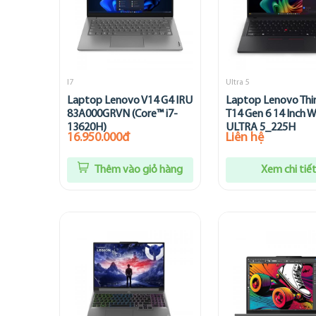
I7
Ultra 5
Laptop Lenovo V14 G4 IRU
Laptop Lenovo Thi
83A000GRVN (Core™ i7-
T14 Gen 6 14 Inch
13620H)
ULTRA 5_225H
16.950.000đ
Liên hệ
Thêm vào giỏ hàng
Xem chi tiế