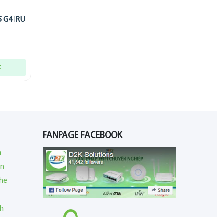
5 G4 IRU
t
FANPAGE FACEBOOK
a
en
nhẹ
nh