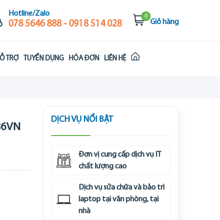
Hotline/Zalo
0
Giỏ hàng
078 5646 888 - 0918 514 028
Ỗ TRỢ
TUYỂN DỤNG
HÓA ĐƠN
LIÊN HỆ
DỊCH VỤ NỔI BẬT
86VN
Đơn vị cung cấp dịch vụ IT
chất lượng cao
Dịch vụ sửa chữa và bảo trì
laptop tại văn phòng, tại
nhà