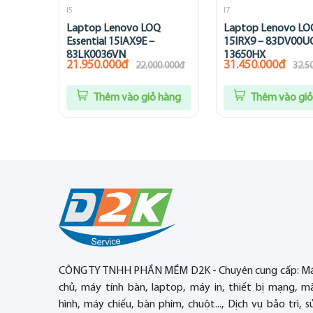
I5
I7
Laptop Lenovo LOQ
Laptop Lenovo LO
Essential 15IAX9E –
15IRX9 – 83DV00UG
83LK0036VN
13650HX
21.950.000đ
31.450.000đ
22.000.000đ
32.5
Thêm vào giỏ hàng
Thêm vào giỏ
CÔNG TY TNHH PHẦN MỀM D2K - Chuyên cung cấp: M
chủ, máy tính bàn, laptop, máy in, thiết bị mạng, m
hình, máy chiếu, bàn phím, chuột..., Dịch vụ bảo trì, s