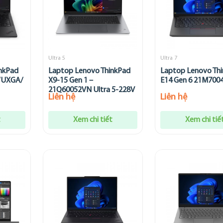
Ultra 5
Ultra 7
nkPad
Laptop Lenovo ThinkPad
Laptop Lenovo Th
 WUXGA/
X9-15 Gen 1 –
E14 Gen 6 21M70
21Q60052VN Ultra 5-228V
Liên hệ
Liên hệ
t
Xem chi tiết
Xem chi tiế