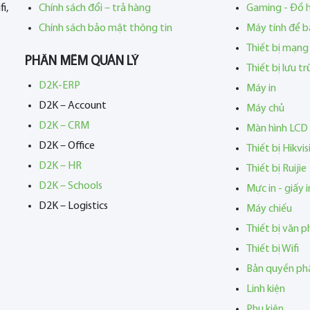
i,
Chính sách đổi – trả hàng
Gaming - Đồ 
Chính sách bảo mật thông tin
Máy tính để b
Thiết bị mạng
PHẦN MỀM QUẢN LÝ
Thiết bị lưu t
D2K-ERP
Máy in
D2K – Account
Máy chủ
D2K – CRM
Màn hình LCD
D2K – Office
Thiết bị Hikvis
D2K – HR
Thiết bị Ruijie
D2K – Schools
Mực in - giấy i
D2K – Logistics
Máy chiếu
Thiết bị văn 
Thiết bị Wifi
Bản quyền p
Linh kiện
Phụ kiện