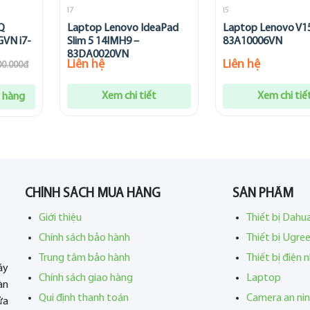
I7
I5
Q
Laptop Lenovo IdeaPad
Laptop Lenovo V1
VN i7-
Slim 5 14IMH9 –
83A10006VN
83DA0020VN
Liên hệ
Liên hệ
00.000đ
Xem chi tiết
Xem chi tiế
 hàng
CHÍNH SÁCH MUA HÀNG
SẢN PHẨM
Giới thiệu
Thiết bị Dahu
Chính sách bảo hành
Thiết bị Ugre
Trung tâm bảo hành
Thiết bị điện 
áy
Chính sách giao hàng
Laptop
àn
Qui định thanh toán
Camera an ni
ửa