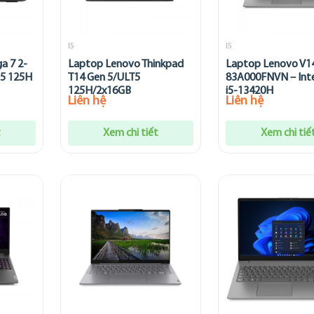
I5
I5
a 7 2-
Laptop Lenovo Thinkpad
Laptop Lenovo V1
 5 125H
T14 Gen 5/ULT5
83A000FNVN – Inte
125H/2x16GB
i5-13420H
Liên hệ
Liên hệ
t
Xem chi tiết
Xem chi tiế