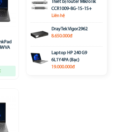
Thiết bị router MikroTik
CCR1009-8G-1S-1S+
Liên hệ
DrayTek Vigor2962
8.650.000đ
inkPad
04WVA
Laptop HP 240 G9
6L1Y4PA (Bạc)
19.000.000đ
t