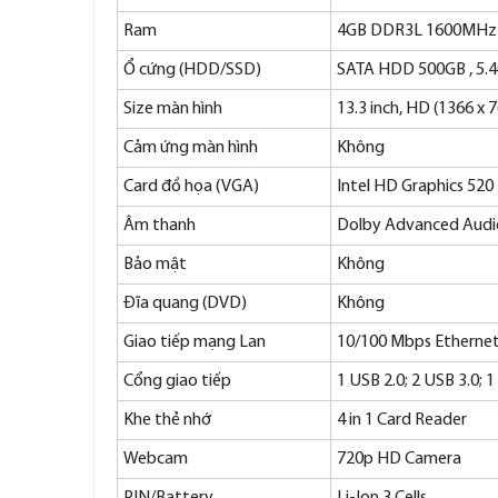
Ram
4GB DDR3L 1600MHz
Ổ cứng (HDD/SSD)
SATA HDD 500GB , 5.4
Size màn hình
13.3 inch, HD (1366 x 7
Cảm ứng màn hình
Không
Card đồ họa (VGA)
Intel HD Graphics 520
Âm thanh
Dolby Advanced Audio
Bảo mật
Không
Đĩa quang (DVD)
Không
Giao tiếp mạng Lan
10/100 Mbps Ethernet
Cổng giao tiếp
1 USB 2.0; 2 USB 3.0;
Khe thẻ nhớ
4 in 1 Card Reader
Webcam
720p HD Camera