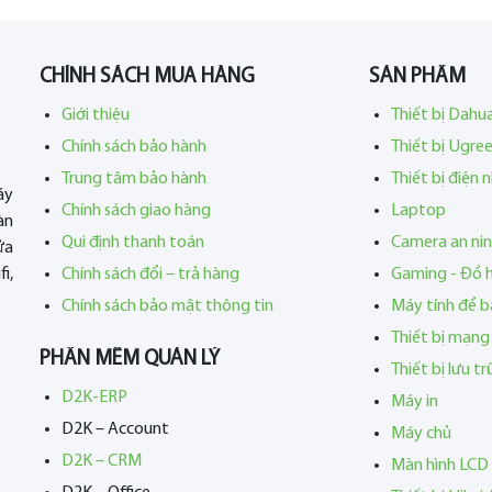
CHÍNH SÁCH MUA HÀNG
SẢN PHẨM
Giới thiệu
Thiết bị Dahu
Chính sách bảo hành
Thiết bị Ugre
Trung tâm bảo hành
Thiết bị điện 
áy
Chính sách giao hàng
Laptop
àn
Qui định thanh toán
Camera an ni
ửa
i,
Chính sách đổi – trả hàng
Gaming - Đồ 
Chính sách bảo mật thông tin
Máy tính để b
Thiết bị mạng
PHẦN MỀM QUẢN LÝ
Thiết bị lưu t
D2K-ERP
Máy in
D2K – Account
Máy chủ
D2K – CRM
Màn hình LCD