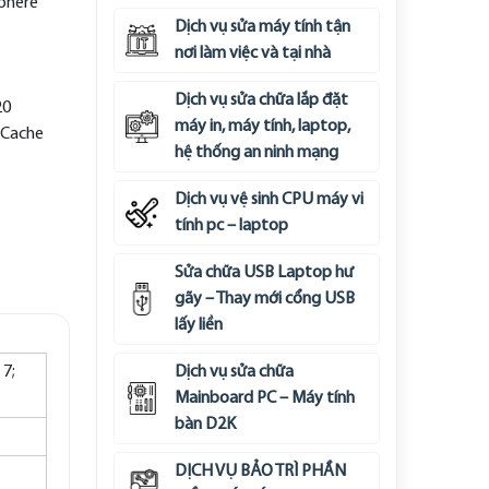
Sphere
Dịch vụ sửa máy tính tận
nơi làm việc và tại nhà
Dịch vụ sửa chữa lắp đặt
20
máy in, máy tính, laptop,
tCache
hệ thống an ninh mạng
Dịch vụ vệ sinh CPU máy vi
tính pc – laptop
Sửa chữa USB Laptop hư
gãy – Thay mới cổng USB
lấy liền
 7;
Dịch vụ sửa chữa
Mainboard PC – Máy tính
bàn D2K
DỊCH VỤ BẢO TRÌ PHẦN