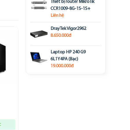
Thiết bị router MikroTik
CCR1009-8G-1S-1S+
Liên hệ
DrayTek Vigor2962
8.650.000đ
Laptop HP 240 G9
6L1Y4PA (Bạc)
19.000.000đ
t