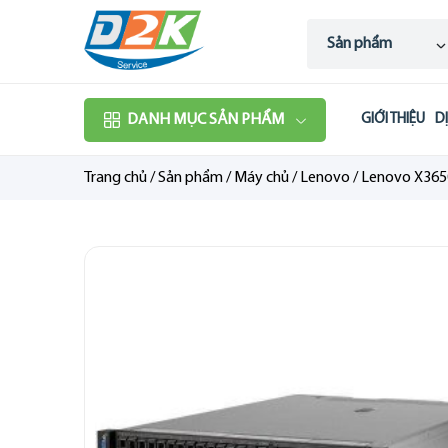
Sản phẩm
DANH MỤC SẢN PHẨM
GIỚI THIỆU
D
Trang chủ
/
Sản phẩm
/
Máy chủ
/
Lenovo
/
Lenovo X365