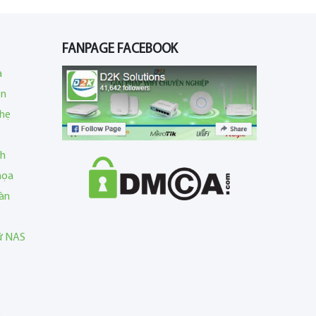
FANPAGE FACEBOOK
a
en
nhẹ
nh
họa
àn
rữ NAS