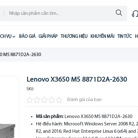
ỊCH VỤ
BÁO GIÁ
GIẢI PHÁP
THƯƠNG HIỆU
KHUYẾN MÃI
TIN TỨC
H
0 M5 8871D2A-2630
Lenovo X3650 M5 8871D2A-2630
SKU:
Đánh giá của bạn
Mã sản phẩm:
Lenovo X3650 M5 8871D2A-2630
Hệ điều hành:
Microsoft Windows Server 2008 R2, 
R2, and 2016; Red Hat Enterprise Linux 6 (x64) and 