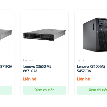
Lenovo
Lenovo
8871F2A
Lenovo X3650 M5
Lenovo X3100 M5
8871G2A
5457C3A
Liên hệ
Liên hệ
t
Xem chi tiết
Xem chi tiế