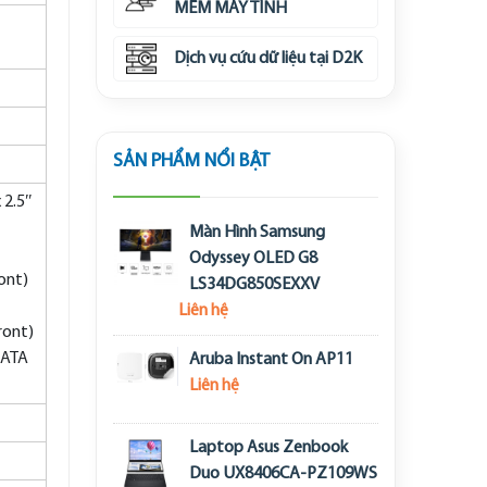
MỀM MÁY TÍNH
Dịch vụ cứu dữ liệu tại D2K
SẢN PHẨM NỔI BẬT
 2.5″
Màn Hình Samsung
Odyssey OLED G8
ront)
LS34DG850SEXXV
Liên hệ
ront)
SATA
Aruba Instant On AP11
Liên hệ
Laptop Asus Zenbook
Duo UX8406CA-PZ109WS