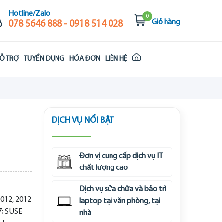
Hotline/Zalo
0
Giỏ hàng
078 5646 888 - 0918 514 028
Ỗ TRỢ
TUYỂN DỤNG
HÓA ĐƠN
LIÊN HỆ
DỊCH VỤ NỔI BẬT
Đơn vị cung cấp dịch vụ IT
chất lượng cao
Dịch vụ sửa chữa và bảo trì
2012, 2012
laptop tại văn phòng, tại
7; SUSE
nhà