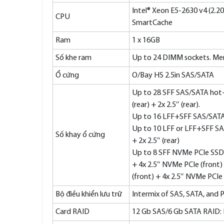
Intel® Xeon E5-2630 v4 (2.2
CPU
SmartCache
Ram
1 x 16GB
Số khe ram
Up to 24 DIMM sockets. Me
Ổ cứng
O/Bay HS 2.5in SAS/SATA
Up to 28 SFF SAS/SATA hot-sw
(rear) + 2x 2.5″ (rear).
Up to 16 LFF+SFF SAS/SATA ho
Up to 10 LFF or LFF+SFF SAS/
Số khay ổ cứng
+ 2x 2.5″ (rear)
Up to 8 SFF NVMe PCIe SSD 
+ 4x 2.5″ NVMe PCIe (front)
(front) + 4x 2.5″ NVMe PCIe 
Bộ điều khiển lưu trữ
Intermix of SAS, SATA, and P
Card RAID
12 Gb SAS/6 Gb SATA RAID: 