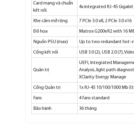
Card mạng và chuẩn
4x integrated RJ-45 Gigabit
kết nối
Khe cắm mở rộng
7 PCIe 3.0 x8, 2 PCIe 3.0 x16
Đồ họa
Matrox G200eR2 with 16 MB
Nguồn PSU (max)
Up to two redundant hot-s
Cổng kết nối
USB 3.0 (2), USB 2.0 (7), Vi
UEFI, Integrated Managemen
Quản trị
Analysis, light path diagnos
XClarity Energy Manage
Cổng Quản trị
1x RJ-45 10/100/1000 Mb E
Fans
4 fans standard
Bảo hành
36 tháng