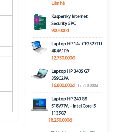
Liên hệ
Kaspersky Internet
Security 5PC
900.000đ
Laptop HP 14s-CF2527TU
4K4A1PA
12.750.000đ
Laptop HP 340S G7
359C2PA
16.800.000đ
17.350.000đ
Laptop HP 240 G8
518V7PA – Intel Core i5
1135G7
18.250.000đ