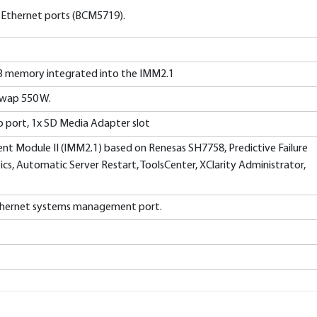
 Ethernet ports (BCM5719).
 memory integrated into the IMM2.1
wap 550 W.
deo port, 1x SD Media Adapter slot
t Module II (IMM2.1) based on Renesas SH7758, Predictive Failure
tics, Automatic Server Restart, ToolsCenter, XClarity Administrator,
thernet systems management port.