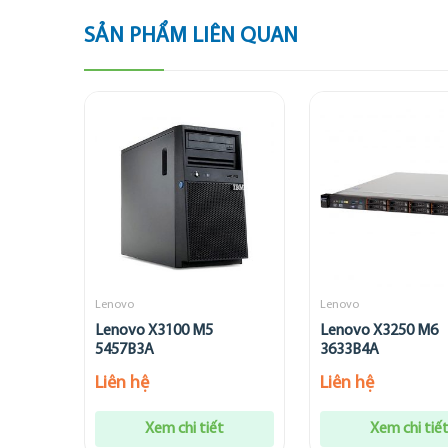
SẢN PHẨM LIÊN QUAN
Lenovo
Lenovo
Lenovo X3100 M5
Lenovo X3250 M6
5457B3A
3633B4A
Liên hệ
Liên hệ
Xem chi tiết
Xem chi tiế