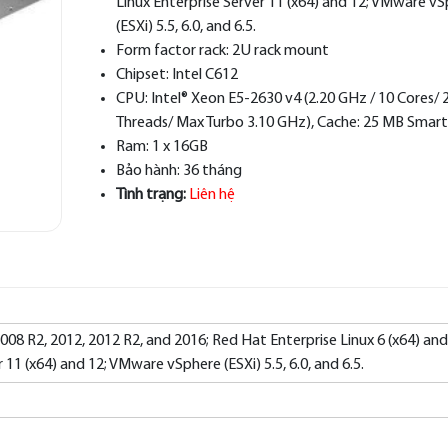
Linux Enterprise Server 11 (x64) and 12; VMware v
(ESXi) 5.5, 6.0, and 6.5.
Form factor rack:
2U rack mount
Chipset:
Intel C612
CPU:
Intel® Xeon E5-2630 v4 (2.20 GHz / 10 Cores/ 
Threads/ Max Turbo 3.10 GHz), Cache: 25 MB Smar
Ram:
1 x 16GB
Bảo hành:
36 tháng
Tình trạng:
Liên hệ
08 R2, 2012, 2012 R2, and 2016; Red Hat Enterprise Linux 6 (x64) and
 11 (x64) and 12; VMware vSphere (ESXi) 5.5, 6.0, and 6.5.