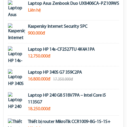
Laptop Asus Zenbook Duo UX8406CA-PZ109WS
Liên hệ
Kaspersky Internet Security 5PC
900.000đ
Laptop HP 14s-CF2527TU 4K4A1PA
12.750.000đ
Laptop HP 340S G7 359C2PA
16.800.000đ
17.350.000đ
Laptop HP 240 G8 518V7PA – Intel Core i5
1135G7
18.250.000đ
Thiết bị router MikroTik CCR1009-8G-1S-1S+