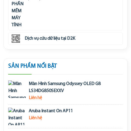
Dịch vụ cứu dữ liệu tại D2K
SẢN PHẨM NỔI BẬT
Màn Hình Samsung Odyssey OLED G8
LS34DG850SEXXV
Liên hệ
Aruba Instant On AP11
Liên hệ