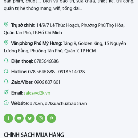
bàn phím, chuột..., Dịch vụ bảo trì, sửa chữa, thiết kế, thi công,
quản trị hệ thống mạng, wifi, tổng đài...
Trụ sở chính:
14/9/7 Lê Thúc Hoạch, Phường Phú Thọ Hòa,
Quận Tân Phú, TP.Hồ Chí Minh
Văn phòng Phú Mỹ Hưng:
Tầng 9, Golden King, 15 Nguyễn
Lương Bằng, Phường Tân Phú, Quận 7, TP.HCM
Điện thoại:
0785646888
Hotline:
078 5646 888 - 0918 514 028
Zalo/Viber:
0906 807 801
Email:
sales@d2k.vn
Website:
d2k.vn, d2ksuachuabaotri.vn
CHÍNH SÁCH MUA HÀNG