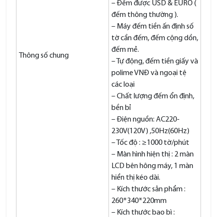
– Đếm được USD & EURO (
đếm thông thường ).
– Máy đếm tiền ấn định số
tờ cần đếm, đếm cộng dồn,
đếm mẻ.
Thông số chung
– Tự động, đếm tiền giấy và
polime VNĐ và ngoại tệ
các loại
– Chất lượng đếm ổn định,
bền bỉ
– Điện nguồn: AC220-
230V(120V) ,50Hz(60Hz)
– Tốc độ : ≥1000 tờ/phút
– Màn hình hiện thị : 2 màn
LCD bên hông máy, 1 màn
hiển thị kéo dài.
– Kích thước sản phẩm :
260*340*220mm
– Kích thước bao bì :