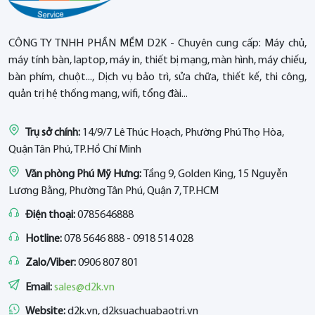
CÔNG TY TNHH PHẦN MỀM D2K - Chuyên cung cấp: Máy chủ,
máy tính bàn, laptop, máy in, thiết bị mạng, màn hình, máy chiếu,
bàn phím, chuột..., Dịch vụ bảo trì, sửa chữa, thiết kế, thi công,
quản trị hệ thống mạng, wifi, tổng đài...
Trụ sở chính:
14/9/7 Lê Thúc Hoạch, Phường Phú Thọ Hòa,
Quận Tân Phú, TP.Hồ Chí Minh
Văn phòng Phú Mỹ Hưng:
Tầng 9, Golden King, 15 Nguyễn
Lương Bằng, Phường Tân Phú, Quận 7, TP.HCM
Điện thoại:
0785646888
Hotline:
078 5646 888 - 0918 514 028
Zalo/Viber:
0906 807 801
Email:
sales@d2k.vn
Website:
d2k.vn, d2ksuachuabaotri.vn