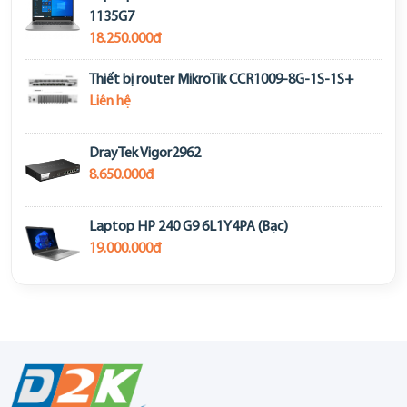
1135G7
18.250.000đ
Thiết bị router MikroTik CCR1009-8G-1S-1S+
Liên hệ
DrayTek Vigor2962
8.650.000đ
Laptop HP 240 G9 6L1Y4PA (Bạc)
19.000.000đ