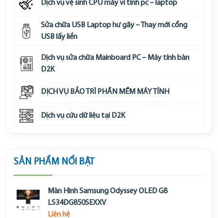
Dịch vụ vệ sinh CPU máy vi tính pc – laptop
Sửa chữa USB Laptop hư gãy – Thay mới cổng
USB lấy liền
Dịch vụ sửa chữa Mainboard PC – Máy tính bàn
D2K
DỊCH VỤ BẢO TRÌ PHẦN MỀM MÁY TÍNH
Dịch vụ cứu dữ liệu tại D2K
SẢN PHẨM NỔI BẬT
Màn Hình Samsung Odyssey OLED G8
LS34DG850SEXXV
Liên hệ