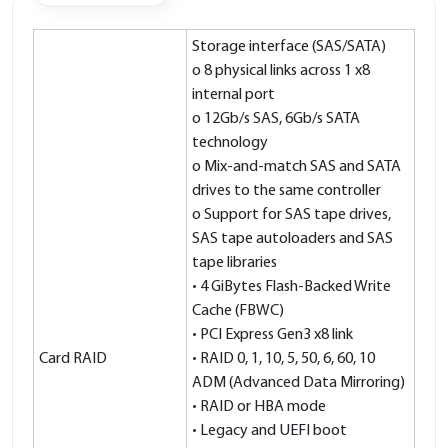
Storage interface (SAS/SATA)
o 8 physical links across 1 x8
internal port
o 12Gb/s SAS, 6Gb/s SATA
technology
o Mix-and-match SAS and SATA
drives to the same controller
o Support for SAS tape drives,
SAS tape autoloaders and SAS
tape libraries
• 4 GiBytes Flash-Backed Write
Cache (FBWC)
• PCI Express Gen3 x8 link
Card RAID
• RAID 0, 1, 10, 5, 50, 6, 60, 10
ADM (Advanced Data Mirroring)
• RAID or HBA mode
• Legacy and UEFI boot