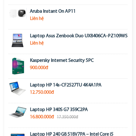
Aruba Instant On AP11
Liên hệ
Laptop Asus Zenbook Duo UX8406CA-PZ109WS
Liên hệ
Kaspersky Internet Security 5PC
900.000đ
Laptop HP 14s-CF2527TU 4K4A1PA
12.750.000đ
Laptop HP 340S G7 359C2PA
16.800.000đ
17.350.000đ
Laptop HP 240 G8 518V7PA – Intel Core i5