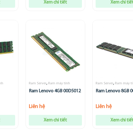
t
Xem chi tiết
Xem chi tiế
,
,
nh
Ram Server
Ram máy tính
Ram Server
Ram máy t
Ram Lenovo 4GB 00D5012
Ram Lenovo 8GB 
Liên hệ
Liên hệ
t
Xem chi tiết
Xem chi tiế