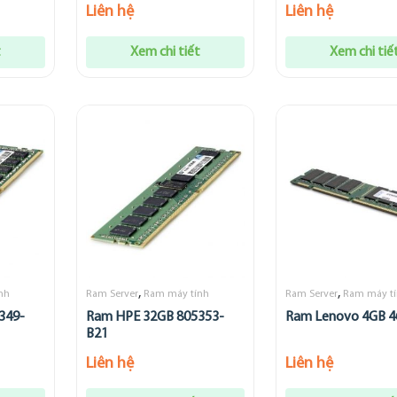
Liên hệ
Liên hệ
t
Xem chi tiết
Xem chi tiế
,
,
nh
Ram Server
Ram máy tính
Ram Server
Ram máy t
349-
Ram HPE 32GB 805353-
Ram Lenovo 4GB 
B21
Liên hệ
Liên hệ