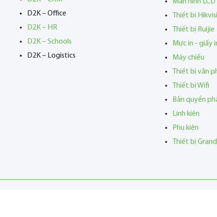
Màn hình LCD
D2K – Office
Thiết bị Hikvis
D2K – HR
Thiết bị Ruijie
D2K – Schools
Mực in - giấy i
D2K – Logistics
Máy chiếu
Thiết bị văn 
Thiết bị Wifi
Bản quyền p
Linh kiện
Phụ kiện
Thiết bị Gran
 Copyright 2023
CÔNG TY TNHH PHẦN MỀM D2K
. All Rights Reserv