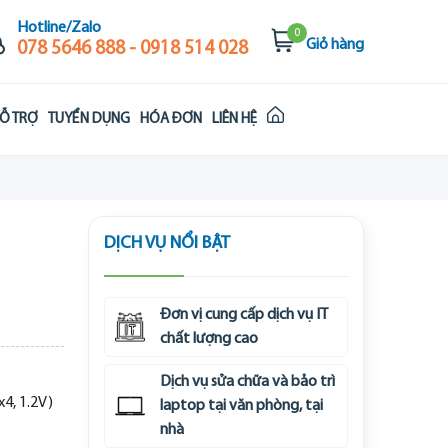
Hotline/Zalo
0
Giỏ hàng
078 5646 888 - 0918 514 028
Ỗ TRỢ
TUYỂN DỤNG
HÓA ĐƠN
LIÊN HỆ
DỊCH VỤ NỔI BẬT
Đơn vị cung cấp dịch vụ IT
chất lượng cao
Dịch vụ sửa chữa và bảo trì
4, 1.2V)
laptop tại văn phòng, tại
nhà