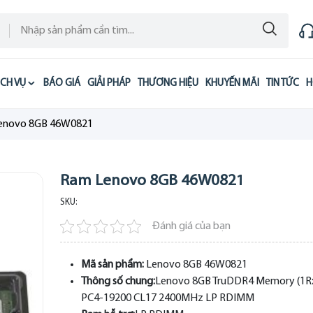
ỊCH VỤ
BÁO GIÁ
GIẢI PHÁP
THƯƠNG HIỆU
KHUYẾN MÃI
TIN TỨC
H
enovo 8GB 46W0821
Ram Lenovo 8GB 46W0821
SKU:
Đánh giá của bạn
Mã sản phẩm:
Lenovo 8GB 46W0821
Thông số chung:
Lenovo 8GB TruDDR4 Memory (1Rx
PC4-19200 CL17 2400MHz LP RDIMM