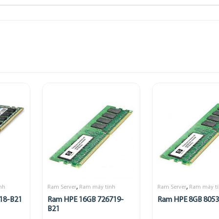
,
,
nh
Ram Server
Ram máy tính
Ram Server
Ram máy t
18-B21
Ram HPE 16GB 726719-
Ram HPE 8GB 8053
B21