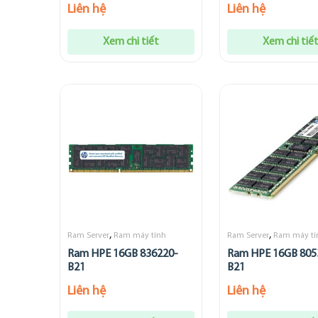
Liên hệ
Liên hệ
Xem chi tiết
Xem chi tiế
,
,
Ram Server
Ram máy tính
Ram Server
Ram máy tí
Ram HPE 16GB 836220-
Ram HPE 16GB 805
B21
B21
Liên hệ
Liên hệ