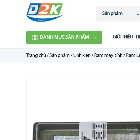
Sản phẩm
DANH MỤC SẢN PHẨM
GIỚI THIỆU
D
Trang chủ
/
Sản phẩm
/
Linh kiện
/
Ram máy tính
/
Ram L