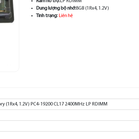
Ram hỗ trợ:
LP RDIMM
Dung lượng bộ nhớ:
8GB (1Rx4, 1.2V)
Tình trạng:
Liên hệ
y (1Rx4, 1.2V) PC4-19200 CL17 2400MHz LP RDIMM