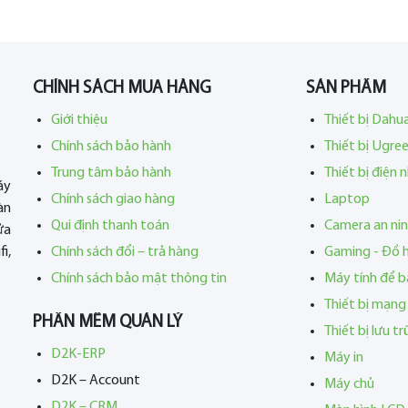
CHÍNH SÁCH MUA HÀNG
SẢN PHẨM
Giới thiệu
Thiết bị Dahu
Chính sách bảo hành
Thiết bị Ugre
Trung tâm bảo hành
Thiết bị điện 
áy
Chính sách giao hàng
Laptop
àn
Qui định thanh toán
Camera an ni
ửa
i,
Chính sách đổi – trả hàng
Gaming - Đồ 
Chính sách bảo mật thông tin
Máy tính để b
Thiết bị mạng
PHẦN MỀM QUẢN LÝ
Thiết bị lưu t
D2K-ERP
Máy in
D2K – Account
Máy chủ
D2K – CRM