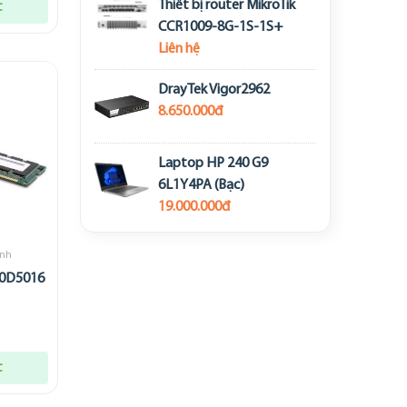
Thiết bị router MikroTik
t
CCR1009-8G-1S-1S+
Liên hệ
DrayTek Vigor2962
8.650.000đ
Laptop HP 240 G9
6L1Y4PA (Bạc)
19.000.000đ
ính
00D5016
t