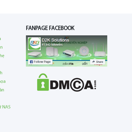
FANPAGE FACEBOOK
a
en
nhẹ
nh
họa
àn
rữ NAS