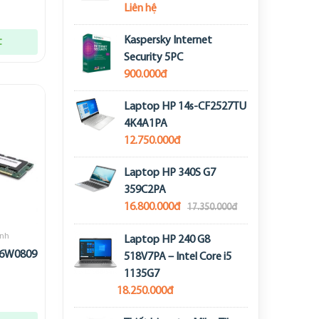
Liên hệ
Kaspersky Internet
t
Security 5PC
900.000đ
Laptop HP 14s-CF2527TU
4K4A1PA
12.750.000đ
Laptop HP 340S G7
359C2PA
16.800.000đ
17.350.000đ
ính
Laptop HP 240 G8
46W0809
518V7PA – Intel Core i5
1135G7
18.250.000đ