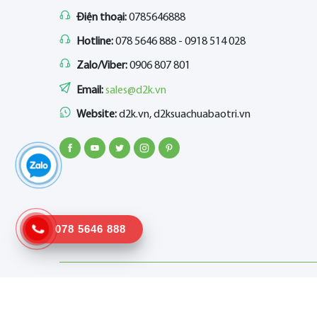
Điện thoại:
0785646888
Hotline:
078 5646 888 - 0918 514 028
Zalo/Viber:
0906 807 801
Email:
sales@d2k.vn
Website:
d2k.vn, d2ksuachuabaotri.vn
078 5646 888
©