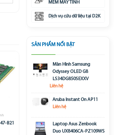
MỀM MÁY TÍNH
Dịch vụ cứu dữ liệu tại D2K
SẢN PHẨM NỔI BẬT
Màn Hình Samsung
Odyssey OLED G8
LS34DG850SEXXV
Liên hệ
Aruba Instant On AP11
Liên hệ
ính
47-B21
Laptop Asus Zenbook
Duo UX8406CA-PZ109WS