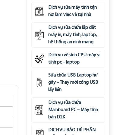
Dịch vụ sửa máy tính tận
nơi làm việc và tại nhà
Dịch vụ sửa chữa lắp đặt
máy in, máy tính, laptop,
hệ thống an ninh mạng
Dịch vụ vệ sinh CPU máy vi
tính pc – laptop
Sửa chữa USB Laptop hư
gãy – Thay mới cổng USB
lấy liền
Dịch vụ sửa chữa
Mainboard PC – Máy tính
bàn D2K
DỊCH VỤ BẢO TRÌ PHẦN