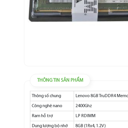
THÔNG TIN SẢN PHẨM
Thông số chung
Lenovo 8GB TruDDR4 Memor
Công nghệ nano
2400Ghz
Ram hỗ trợ
LP RDIMM
Dung lượng bộ nhớ
8GB (1Rx4, 1.2V)