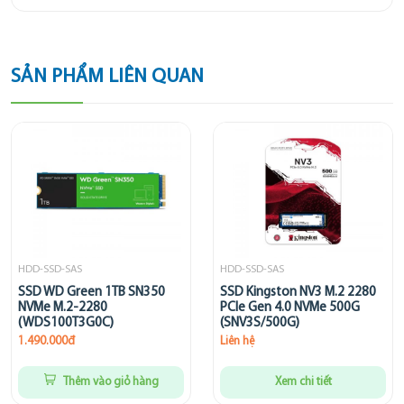
SẢN PHẨM LIÊN QUAN
HDD-SSD-SAS
HDD-SSD-SAS
SSD WD Green 1TB SN350
SSD Kingston NV3 M.2 2280
NVMe M.2-2280
PCIe Gen 4.0 NVMe 500G
(WDS100T3G0C)
(SNV3S/500G)
1.490.000đ
Liên hệ
Thêm vào giỏ hàng
Xem chi tiết