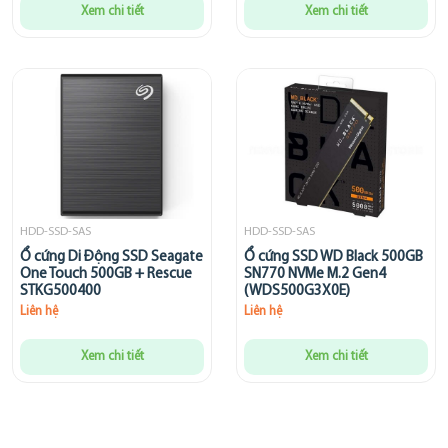
Xem chi tiết
Xem chi tiết
HDD-SSD-SAS
HDD-SSD-SAS
Ổ cứng Di Động SSD Seagate
Ổ cứng SSD WD Black 500GB
One Touch 500GB + Rescue
SN770 NVMe M.2 Gen4
STKG500400
(WDS500G3X0E)
Liên hệ
Liên hệ
Xem chi tiết
Xem chi tiết