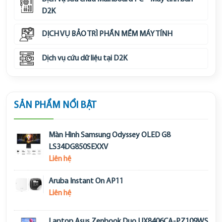
D2K
DỊCH VỤ BẢO TRÌ PHẦN MỀM MÁY TÍNH
Dịch vụ cứu dữ liệu tại D2K
SẢN PHẨM NỔI BẬT
Màn Hình Samsung Odyssey OLED G8
LS34DG850SEXXV
Liên hệ
Aruba Instant On AP11
Liên hệ
Laptop Asus Zenbook Duo UX8406CA-PZ109WS