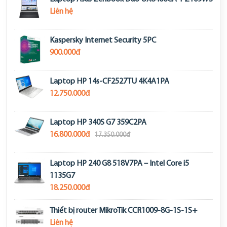
Liên hệ
Kaspersky Internet Security 5PC
900.000đ
Laptop HP 14s-CF2527TU 4K4A1PA
12.750.000đ
Laptop HP 340S G7 359C2PA
16.800.000đ
17.350.000đ
Laptop HP 240 G8 518V7PA – Intel Core i5
1135G7
18.250.000đ
Thiết bị router MikroTik CCR1009-8G-1S-1S+
Liên hệ