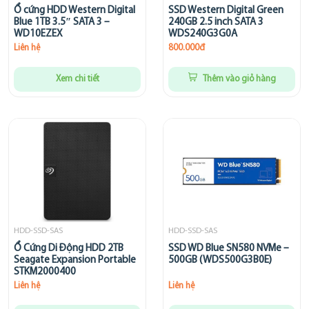
Ổ cứng HDD Western Digital
SSD Western Digital Green
Blue 1TB 3.5″ SATA 3 –
240GB 2.5 inch SATA 3
WD10EZEX
WDS240G3G0A
Liên hệ
800.000đ
Xem chi tiết
Thêm vào giỏ hàng
HDD-SSD-SAS
HDD-SSD-SAS
Ổ Cứng Di Động HDD 2TB
SSD WD Blue SN580 NVMe –
Seagate Expansion Portable
500GB (WDS500G3B0E)
STKM2000400
Liên hệ
Liên hệ