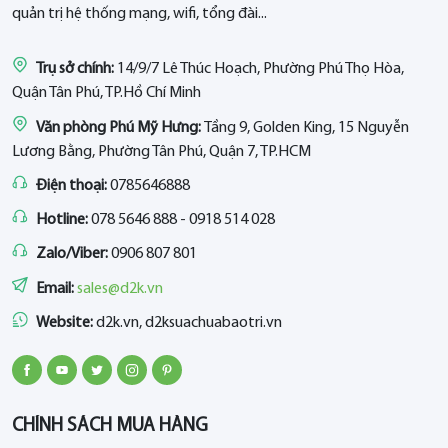
quản trị hệ thống mạng, wifi, tổng đài...
Trụ sở chính:
14/9/7 Lê Thúc Hoạch, Phường Phú Thọ Hòa,
Quận Tân Phú, TP.Hồ Chí Minh
Văn phòng Phú Mỹ Hưng:
Tầng 9, Golden King, 15 Nguyễn
Lương Bằng, Phường Tân Phú, Quận 7, TP.HCM
Điện thoại:
0785646888
Hotline:
078 5646 888 - 0918 514 028
Zalo/Viber:
0906 807 801
Email:
sales@d2k.vn
Website:
d2k.vn, d2ksuachuabaotri.vn
CHÍNH SÁCH MUA HÀNG