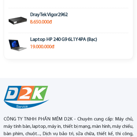
DrayTek Vigor2962
8.650.000đ
Laptop HP 240 G9 6L1Y4PA (Bạc)
19.000.000đ
CÔNG TY TNHH PHẦN MỀM D2K - Chuyên cung cấp: Máy chủ,
máy tính bàn, laptop, máy in, thiết bị mạng, màn hình, máy chiếu,
bàn phím, chuột..., Dịch vụ bảo trì, sửa chữa, thiết kế, thi công,