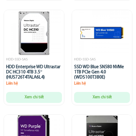
HDD-SSD-SAS
HDD-SSD-SAS
HDD Enterprise WD Ultrastar
SSD WD Blue SN580 NVMe
DC HC310 4TB 3.5″
1TB PCIe Gen 4.0
(HUS726T4TALA6L4)
(WDS100T3B0E)
Liên hệ
Liên hệ
Xem chi tiết
Xem chi tiết