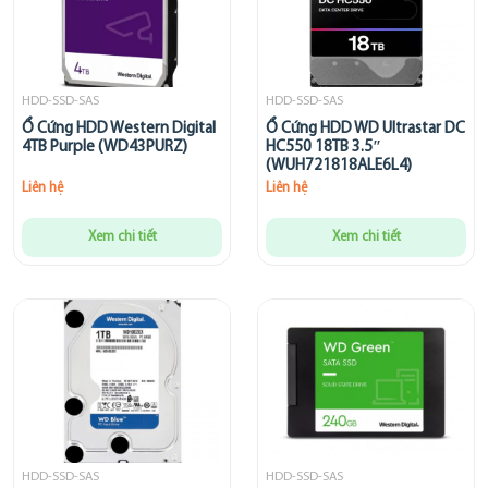
HDD-SSD-SAS
HDD-SSD-SAS
Ổ Cứng HDD Western Digital
Ổ Cứng HDD WD Ultrastar DC
4TB Purple (WD43PURZ)
HC550 18TB 3.5″
(WUH721818ALE6L4)
Liên hệ
Liên hệ
Xem chi tiết
Xem chi tiết
HDD-SSD-SAS
HDD-SSD-SAS