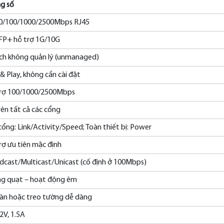
g số
10/100/1000/2500Mbps RJ45
SFP+ hỗ trợ 1G/10G
ch không quản lý (unmanaged)
 & Play, không cần cài đặt
rợ 100/1000/2500Mbps
rên tất cả các cổng
cổng: Link/Activity/Speed; Toàn thiết bị: Power
rợ ưu tiên mặc định
dcast/Multicast/Unicast (cố định ở 100Mbps)
g quạt – hoạt động êm
àn hoặc treo tường dễ dàng
2V, 1.5A