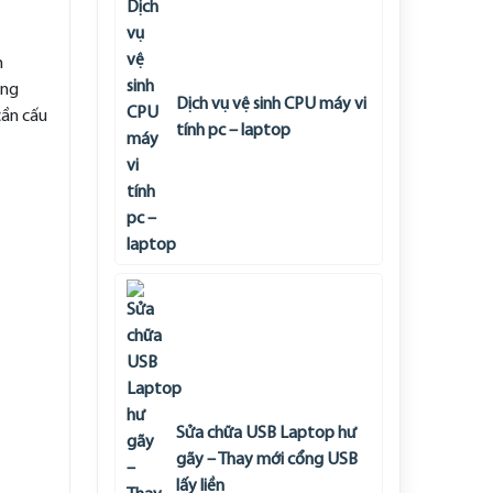
n
ang
Dịch vụ vệ sinh CPU máy vi
cần cấu
tính pc – laptop
Sửa chữa USB Laptop hư
gãy – Thay mới cổng USB
lấy liền