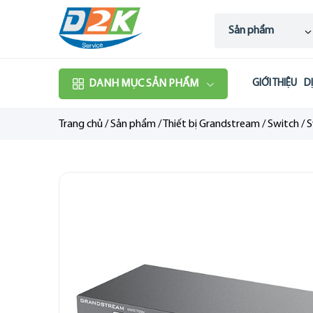
Sản phẩm
DANH MỤC SẢN PHẨM
GIỚI THIỆU
D
Trang chủ
/
Sản phẩm
/
Thiết bị Grandstream
/
Switch
/
S