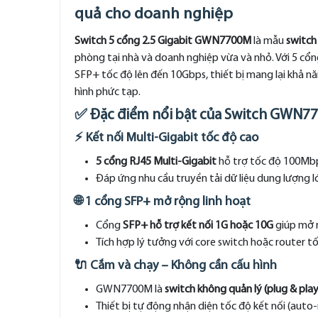
quả cho doanh nghiệp
Switch 5 cổng 2.5 Gigabit GWN7700M
là mẫu
switch
phòng tại nhà và doanh nghiệp vừa và nhỏ. Với 5 cổ
SFP+ tốc độ lên đến 10Gbps, thiết bị mang lại khả n
hình phức tạp.
✅ Đặc điểm nổi bật của Switch GWN7
⚡ Kết nối Multi-Gigabit tốc độ cao
5 cổng RJ45 Multi-Gigabit
hỗ trợ tốc độ 100Mbp
Đáp ứng nhu cầu truyền tải dữ liệu dung lượng 
🌐 1 cổng SFP+ mở rộng linh hoạt
Cổng
SFP+ hỗ trợ kết nối 1G hoặc 10G
giúp mở r
Tích hợp lý tưởng với core switch hoặc router t
🔌 Cắm và chạy – Không cần cấu hình
GWN7700M là
switch không quản lý (plug & play
Thiết bị tự động nhận diện tốc độ kết nối (auto