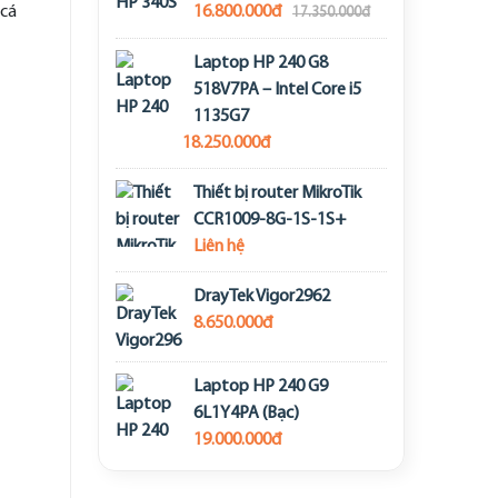
 cá
16.800.000đ
17.350.000đ
Laptop HP 240 G8
518V7PA – Intel Core i5
1135G7
18.250.000đ
Thiết bị router MikroTik
CCR1009-8G-1S-1S+
Liên hệ
DrayTek Vigor2962
8.650.000đ
Laptop HP 240 G9
6L1Y4PA (Bạc)
19.000.000đ