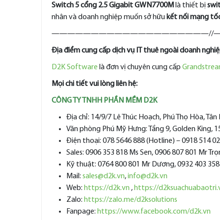
Switch 5 cổng 2.5 Gigabit GWN7700M
là thiết bị
swi
nhân và doanh nghiệp muốn sở hữu
kết nối mạng tốc
————————————————————//
Địa điểm cung cấp dịch vụ IT thuê ngoài doanh nghi
D2K Software
là đơn vị chuyên cung cấp
Grandstre
Mọi chi tiết vui lòng liên hệ:
CÔNG TY TNHH PHẦN MỀM D2K
Địa chỉ: 14/9/7 Lê Thúc Hoạch, Phú Thọ Hòa, Tâ
Văn phòng Phú Mỹ Hưng: Tầng 9, Golden King, 
Điện thoại: 078 5646 888 (Hotline) – 0918 514 0
Sales: 0906 353 818 Ms Sen, 0906 807 801 Mr Tr
Kỹ thuật: 0764 800 801 Mr Dương, 0932 403 358
Mail:
sales@d2k.vn
,
info@d2k.vn
Web:
https://d2k.vn
,
https://d2ksuachuabaotri.
Zalo:
https://zalo.me/d2ksolutions
Fanpage:
https://www.facebook.com/d2k.vn