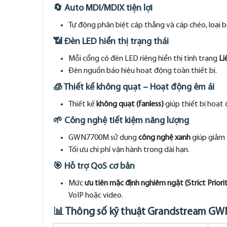
🔄 Auto MDI/MDIX tiện lợi
Tự động phân biệt cáp thẳng và cáp chéo, loại bỏ
📶 Đèn LED hiển thị trạng thái
Mỗi cổng có đèn LED riêng hiển thị tình trạng
Li
Đèn nguồn báo hiệu hoạt động toàn thiết bị.
🧊 Thiết kế không quạt – Hoạt động êm ái
Thiết kế
không quạt (fanless)
giúp thiết bị hoạt
🌱 Công nghệ tiết kiệm năng lượng
GWN7700M sử dụng
công nghệ xanh
giúp giảm t
Tối ưu chi phí vận hành trong dài hạn.
🎯 Hỗ trợ QoS cơ bản
Mức
ưu tiên mặc định nghiêm ngặt (Strict Prior
VoIP hoặc video.
📊 Thông số kỹ thuật Grandstream 