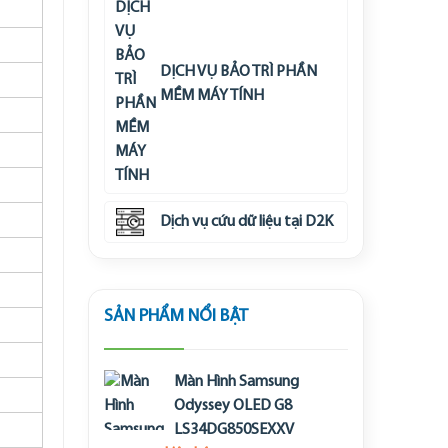
DỊCH VỤ BẢO TRÌ PHẦN
MỀM MÁY TÍNH
Dịch vụ cứu dữ liệu tại D2K
SẢN PHẨM NỔI BẬT
Màn Hình Samsung
Odyssey OLED G8
LS34DG850SEXXV