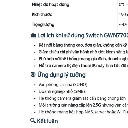
Nhiệt độ hoạt động
0°C 
Kích thước
190
Trọng lượng
~42
💼 Lợi ích khi sử dụng Switch GWN77
Kết nối băng thông cao, đơn giản, không cần k
Giảm thiểu chi phí vận hành
nhờ tiết kiệm năng l
Phù hợp với hệ thống mạng gia đình, doanh ngh
Hỗ trợ camera IP, điện thoại IP, máy tính tốc đ
🎯 Ứng dụng lý tưởng
Văn phòng tại nhà (SOHO).
Doanh nghiệp nhỏ (SMB).
Hệ thống camera giám sát cần băng thông lớn.
Môi trường cần
nâng cấp lên 2.5G
nhưng vẫn cần 
Hệ thống mạng kết hợp NAS, server hoặc Wi-Fi 
🔍 Kết luận