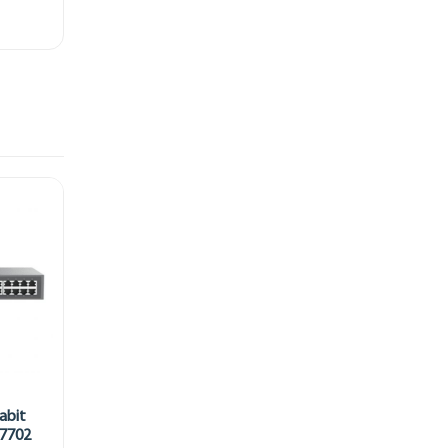
abit
7702