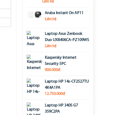
Liên hệ
Aruba Instant On AP11
Liên hệ
Laptop Asus Zenbook
Duo UX8406CA-PZ109WS
Liên hệ
Kaspersky Internet
Security 5PC
900.000đ
Laptop HP 14s-CF2527TU
4K4A1PA
12.750.000đ
Laptop HP 340S G7
359C2PA