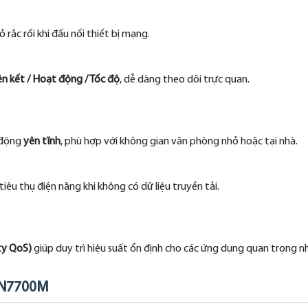
 rắc rối khi đấu nối thiết bị mạng.
ên kết / Hoạt động / Tốc độ
, dễ dàng theo dõi trực quan.
 động
yên tĩnh
, phù hợp với không gian văn phòng nhỏ hoặc tại nhà.
iêu thụ điện năng khi không có dữ liệu truyền tải.
ity QoS)
giúp duy trì hiệu suất ổn định cho các ứng dụng quan trọng n
GWN7700M