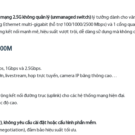
 mạng 2.5G không quản lý (unmanaged switch)
lý tưởng dành cho vă
ng Ethernet multi-gigabit (hỗ trợ 100/1000/2500 Mbps) và 1 cổng qu
ăng kết nối mạnh mẽ, hiệu suất vượt trội, dễ dàng sử dụng mà không 
700M
s, 1Gbps và 2.5Gbps.
lớn, livestream, họp trực tuyến, camera IP băng thông cao…
ộng kết nối đường trục (uplink) cho các hệ thống mạng hiện đại.
ốc độ cao.
)
,
không yêu cầu cài đặt hoặc cấu hình phần mềm
.
-negotiation), đảm bảo hiệu suất tối ưu.