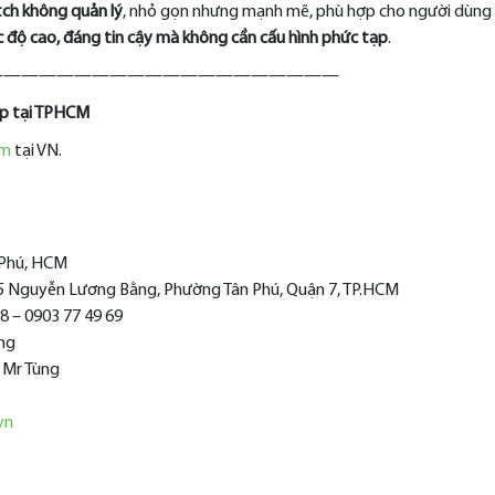
tch không quản lý
, nhỏ gọn nhưng mạnh mẽ, phù hợp cho người dùng
 độ cao, đáng tin cậy mà không cần cấu hình phức tạp
.
————————————————————
ệp tại TPHCM
am
tại VN.
n Phú, HCM
15 Nguyễn Lương Bằng, Phường Tân Phú, Quận 7, TP.HCM
28 – 0903 77 49 69
ọng
 Mr Tùng
vn