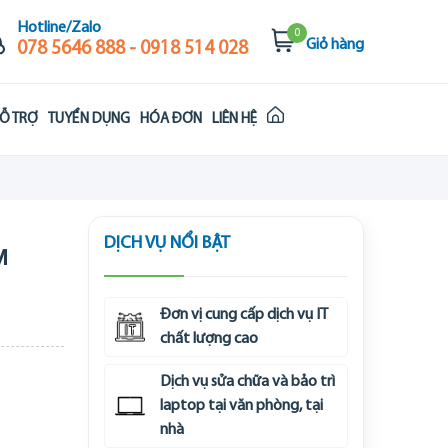
Hotline/Zalo
0
Giỏ hàng
078 5646 888 - 0918 514 028
Ỗ TRỢ
TUYỂN DỤNG
HÓA ĐƠN
LIÊN HỆ
DỊCH VỤ NỔI BẬT
M
Đơn vị cung cấp dịch vụ IT
chất lượng cao
Dịch vụ sửa chữa và bảo trì
laptop tại văn phòng, tại
nhà