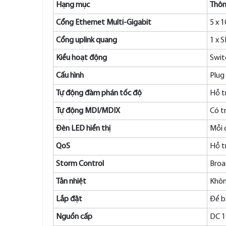
Hạng mục
Thôn
Cổng Ethernet Multi-Gigabit
5 x 
Cổng uplink quang
1 x 
Kiểu hoạt động
Swit
Cấu hình
Plug
Tự động đàm phán tốc độ
Hỗ t
Tự động MDI/MDIX
Có t
Đèn LED hiển thị
Mỗi 
QoS
Hỗ t
Storm Control
Broa
Tản nhiệt
Khôn
Lắp đặt
Để b
Nguồn cấp
DC 1