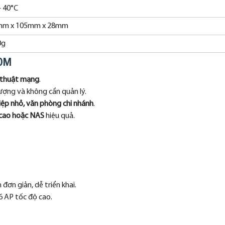
– 40°C
mm x 105mm x 28mm
0g
00M
ỹ thuật mạng
.
ượng và không cần quản lý.
iệp nhỏ, văn phòng chi nhánh
.
ộ cao hoặc NAS
hiệu quả.
đơn giản, dễ triển khai.
6 AP tốc độ cao.