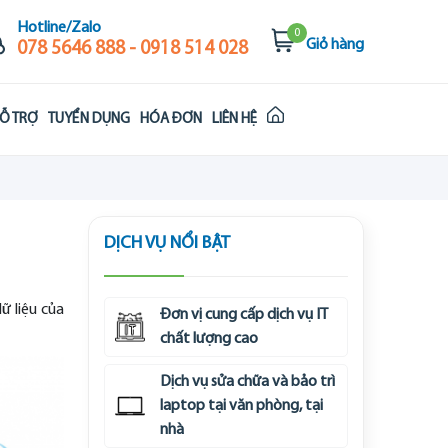
Hotline/Zalo
0
Giỏ hàng
078 5646 888 - 0918 514 028
Ỗ TRỢ
TUYỂN DỤNG
HÓA ĐƠN
LIÊN HỆ
DỊCH VỤ NỔI BẬT
dữ liệu của
Đơn vị cung cấp dịch vụ IT
chất lượng cao
Dịch vụ sửa chữa và bảo trì
laptop tại văn phòng, tại
nhà