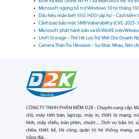
Intel Ra Mắt Driver Wi-Fi 7 Và Bluetooth Hỗ Trợ
Microsoft ngừng hỗ trợ Windows 10 từ tháng 10/2
Dấu hiệu nhận biết SSD, HDD sắp hư – Cách kiểm t
Cảnh báo bảo mật SMB Vulnerability (CVE-2025-33
Microsoft phát hành bản vá lỗi WinRE trên Wind
UniFi Storage – Thế Hệ Lưu Trữ Mới Cho Doanh Ng
Camera Thân Trụ Hikvision – Sự Khác Nhau, Nên c
CÔNG TY TNHH PHẦN MỀM D2K - Chuyên cung cấp: M
chủ, máy tính bàn, laptop, máy in, thiết bị mạng, m
hình, máy chiếu, bàn phím, chuột..., Dịch vụ bảo trì, s
chữa, thiết kế, thi công, quản trị hệ thống mạng, wif
tổng đài...