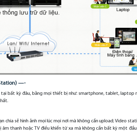
tation) —-
 tại bất kỳ đâu, bằng mọi thiết bị như: smartphone, tablet, laptop 
nhất.
n chia sẻ hình ảnh mọi lúc mọi nơi mà không cần upload; Video stat
t bị âm thanh hoặc TV điều khiển từ xa mà không cần bất kỳ một đầ