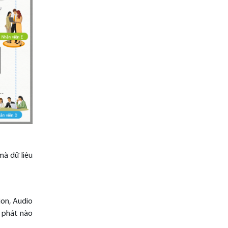
mà dữ liệu
ion, Audio
u phát nào