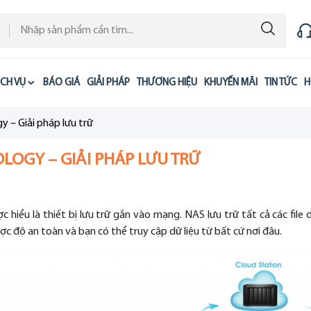
ỊCH VỤ
BÁO GIÁ
GIẢI PHÁP
THƯƠNG HIỆU
KHUYẾN MÃI
TIN TỨC
H
– Giải pháp lưu trữ
OGY – GIẢI PHÁP LƯU TRỮ
ợc hiểu là thiết bị lưu trữ gắn vào mạng. NAS lưu trữ tất cả các file 
ược độ an toàn và bạn có thể truy cập dữ liệu từ bất cứ nơi đâu.