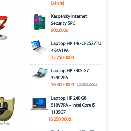
Liên hệ
Kaspersky Internet
Security 5PC
900.000đ
Laptop HP 14s-CF2527TU
4K4A1PA
12.750.000đ
Laptop HP 340S G7
359C2PA
16.800.000đ
17.350.000đ
Laptop HP 240 G8
518V7PA – Intel Core i5
1135G7
18.250.000đ