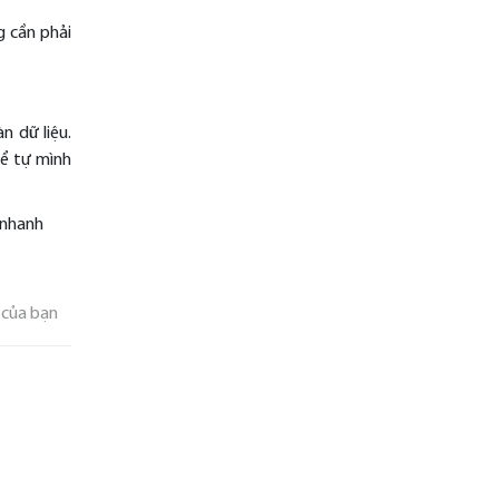
g cần phải
n dữ liệu.
hể tự mình
 nhanh
 của bạn