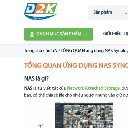
Sản phẩm
DANH MỤC SẢN PHẨM
GIỚI THIỆU
D
Trang chủ
/
Tin tức
/
TỔNG QUAN ứng dụng NAS Synology 
TỔNG QUAN ỨNG DỤNG NAS SYNOL
NAS là gì?
NAS
là từ viết tắt của
Network Attached Storage
, đư
bạn, có thể chia sẻ file cho nhiều người nhưng vẫn giữ đ