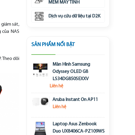
MỀM MÁY TÍNH
Dịch vụ cứu dữ liệu tại D2K
 giám sát,
g của NAS
SẢN PHẨM NỔI BẬT
. Theo dõi
Màn Hình Samsung
Odyssey OLED G8
LS34DG850SEXXV
Liên hệ
Aruba Instant On AP11
Liên hệ
Laptop Asus Zenbook
Duo UX8406CA-PZ109WS