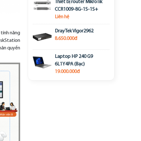
Thiết bị router MikroTik
CCR1009-8G-1S-1S+
Liên hệ
DrayTek Vigor2962
 tính năng
8.650.000đ
iskStation
phân quyền
Laptop HP 240 G9
6L1Y4PA (Bạc)
19.000.000đ