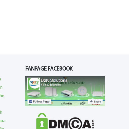
FANPAGE FACEBOOK
a
en
nhẹ
nh
họa