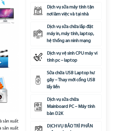
Dịch vụ sửa máy tính tận
nơi làm việc và tại nhà
Dịch vụ sửa chữa lắp đặt
máy in, máy tính, laptop,
hệ thống an ninh mạng
Dịch vụ vệ sinh CPU máy vi
tính pc – laptop
Sửa chữa USB Laptop hư
gãy – Thay mới cổng USB
lấy liền
Dịch vụ sửa chữa
Mainboard PC – Máy tính
bàn D2K
à sản xuất
DỊCH VỤ BẢO TRÌ PHẦN
à sản xuất