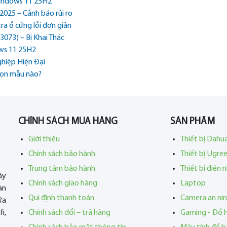
 Windows 11 25H2
025 – Cảnh báo rủi ro
ra ổ cứng lỗi đơn giản
073) – Bị Khai Thác
ows 11 25H2
hiệp Hiện Đại
họn mẫu nào?
CHÍNH SÁCH MUA HÀNG
SẢN PHẨM
Giới thiệu
Thiết bị Dahu
Chính sách bảo hành
Thiết bị Ugre
Trung tâm bảo hành
Thiết bị điện 
áy
Chính sách giao hàng
Laptop
àn
Qui định thanh toán
Camera an ni
ửa
i,
Chính sách đổi – trả hàng
Gaming - Đồ 