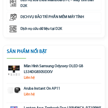
Dịch vụ sửa chữa Mainboard PC – Máy tính bàn
D2K
DỊCH VỤ BẢO TRÌ PHẦN MỀM MÁY TÍNH
Dịch vụ cứu dữ liệu tại D2K
SẢN PHẨM NỔI BẬT
Màn Hình Samsung Odyssey OLED G8
LS34DG850SEXXV
Liên hệ
Aruba Instant On AP11
Liên hệ