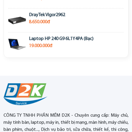
DrayTek Vigor2962
8.650.000đ
Laptop HP 240 G9 6L1Y4PA (Bạc)
19.000.000đ
CÔNG TY TNHH PHẦN MỀM D2K - Chuyên cung cấp: Máy chủ,
máy tính bàn, laptop, máy in, thiết bị mạng, màn hình, máy chiếu,
bàn phím, chuột..., Dịch vụ bảo trì, sửa chữa, thiết kế, thi công,