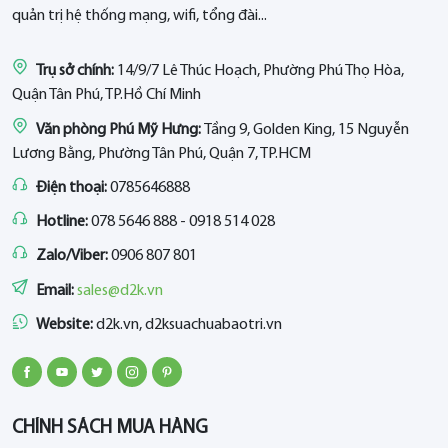
quản trị hệ thống mạng, wifi, tổng đài...
Trụ sở chính:
14/9/7 Lê Thúc Hoạch, Phường Phú Thọ Hòa,
Quận Tân Phú, TP.Hồ Chí Minh
Văn phòng Phú Mỹ Hưng:
Tầng 9, Golden King, 15 Nguyễn
Lương Bằng, Phường Tân Phú, Quận 7, TP.HCM
Điện thoại:
0785646888
Hotline:
078 5646 888 - 0918 514 028
Zalo/Viber:
0906 807 801
Email:
sales@d2k.vn
Website:
d2k.vn, d2ksuachuabaotri.vn
CHÍNH SÁCH MUA HÀNG