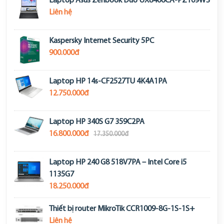
Laptop Asus Zenbook Duo UX8406CA-PZ109WS
Liên hệ
Kaspersky Internet Security 5PC
900.000đ
Laptop HP 14s-CF2527TU 4K4A1PA
12.750.000đ
Laptop HP 340S G7 359C2PA
16.800.000đ
17.350.000đ
Laptop HP 240 G8 518V7PA – Intel Core i5
1135G7
18.250.000đ
Thiết bị router MikroTik CCR1009-8G-1S-1S+
Liên hệ