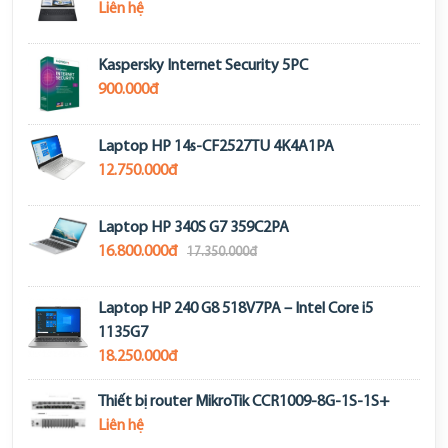
Liên hệ
Kaspersky Internet Security 5PC
900.000đ
Laptop HP 14s-CF2527TU 4K4A1PA
12.750.000đ
Laptop HP 340S G7 359C2PA
16.800.000đ
17.350.000đ
Laptop HP 240 G8 518V7PA – Intel Core i5
1135G7
18.250.000đ
Thiết bị router MikroTik CCR1009-8G-1S-1S+
Liên hệ