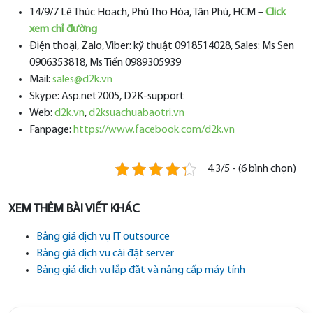
14/9/7 Lê Thúc Hoạch, Phú Thọ Hòa, Tân Phú, HCM –
Click
xem chỉ đường
Điện thoại, Zalo, Viber: kỹ thuật 0918514028, Sales: Ms Sen
0906353818, Ms Tiến 0989305939
Mail:
sales@d2k.vn
Skype: Asp.net2005, D2K-support
Web:
d2k.vn
,
d2ksuachuabaotri.vn
Fanpage:
https://www.facebook.com/d2k.vn
4.3/5 - (6 bình chọn)
XEM THÊM BÀI VIẾT KHÁC
Bảng giá dịch vụ IT outsource
Bảng giá dịch vụ cài đặt server
Bảng giá dịch vụ lắp đặt và nâng cấp máy tính