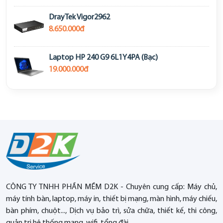
DrayTek Vigor2962
8.650.000đ
Laptop HP 240 G9 6L1Y4PA (Bạc)
19.000.000đ
CÔNG TY TNHH PHẦN MỀM D2K - Chuyên cung cấp: Máy chủ,
máy tính bàn, laptop, máy in, thiết bị mạng, màn hình, máy chiếu,
bàn phím, chuột..., Dịch vụ bảo trì, sửa chữa, thiết kế, thi công,
quản trị hệ thống mạng, wifi, tổng đài...