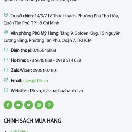
Trụ sở chính:
14/9/7 Lê Thúc Hoạch, Phường Phú Thọ Hòa,
Quận Tân Phú, TP.Hồ Chí Minh
Văn phòng Phú Mỹ Hưng:
Tầng 9, Golden King, 15 Nguyễn
Lương Bằng, Phường Tân Phú, Quận 7, TP.HCM
Điện thoại:
0785646888
Hotline:
078 5646 888 - 0918 514 028
Zalo/Viber:
0906 807 801
Email:
sales@d2k.vn
Website:
d2k.vn, d2ksuachuabaotri.vn
CHÍNH SÁCH MUA HÀNG
Giới thiệu