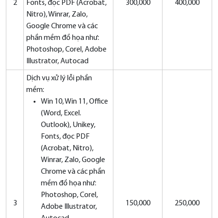
2
Fonts, đọc PDF (Acrobat,
300,000
400,000
Nitro), Winrar, Zalo,
Google Chrome và các
phần mềm đồ họa như:
Photoshop, Corel, Adobe
Illustrator, Autocad
Dịch vụ xử lý lỗi phần
mềm:
Win 10, Win 11, Office
(Word, Excel.
Outlook), Unikey,
Fonts, đọc PDF
(Acrobat, Nitro),
Winrar, Zalo, Google
Chrome và các phần
mềm đồ họa như:
Photoshop, Corel,
3
150,000
250,000
Adobe Illustrator,