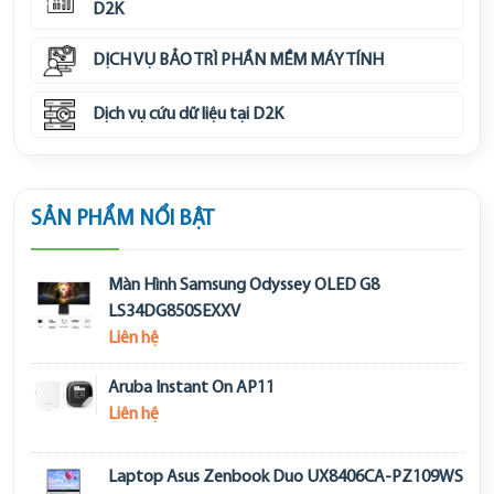
D2K
DỊCH VỤ BẢO TRÌ PHẦN MỀM MÁY TÍNH
Dịch vụ cứu dữ liệu tại D2K
SẢN PHẨM NỔI BẬT
Màn Hình Samsung Odyssey OLED G8
LS34DG850SEXXV
Liên hệ
Aruba Instant On AP11
Liên hệ
Laptop Asus Zenbook Duo UX8406CA-PZ109WS