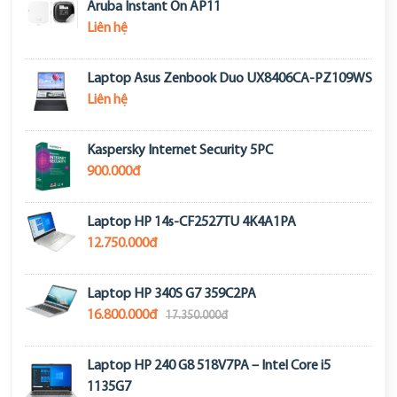
Aruba Instant On AP11
Liên hệ
Laptop Asus Zenbook Duo UX8406CA-PZ109WS
Liên hệ
Kaspersky Internet Security 5PC
900.000đ
Laptop HP 14s-CF2527TU 4K4A1PA
12.750.000đ
Laptop HP 340S G7 359C2PA
16.800.000đ
17.350.000đ
Laptop HP 240 G8 518V7PA – Intel Core i5
1135G7