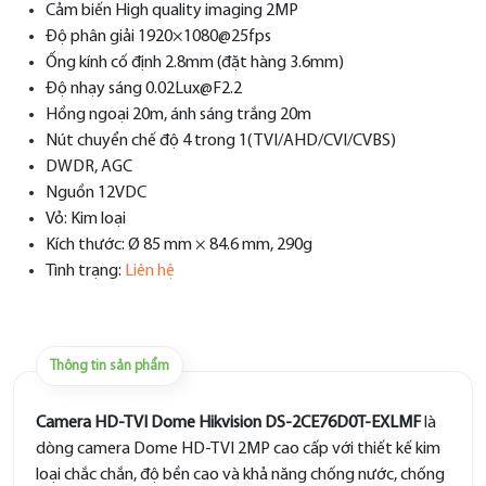
Cảm biến High quality imaging 2MP
Độ phân giải 1920×1080@25fps
Ống kính cố định 2.8mm (đặt hàng 3.6mm)
Độ nhạy sáng 0.02Lux@F2.2
Hồng ngoại 20m, ánh sáng trắng 20m
Nút chuyển chế độ 4 trong 1( TVI/AHD/CVI/CVBS)
DWDR, AGC
Nguồn 12VDC
Vỏ: Kim loại
Kích thước: Ø 85 mm × 84.6 mm, 290g
Tình trạng:
Liên hệ
Thông tin sản phẩm
Camera HD-TVI Dome Hikvision DS-2CE76D0T-EXLMF
là
dòng camera Dome HD-TVI 2MP cao cấp với thiết kế kim
loại chắc chắn, độ bền cao và khả năng chống nước, chống