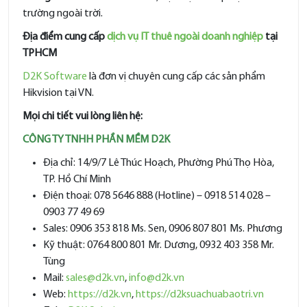
trường ngoài trời.
Địa điểm cung cấp
dịch vụ IT thuê ngoài doanh nghiệp
tại
TPHCM
D2K Software
là đơn vị chuyên cung cấp các sản phẩm
Hikvision tại VN.
Mọi chi tiết vui lòng liên hệ:
CÔNG TY TNHH PHẦN MỀM D2K
Địa chỉ: 14/9/7 Lê Thúc Hoạch, Phường Phú Thọ Hòa,
TP. Hồ Chí Minh
Điện thoại: 078 5646 888 (Hotline) – 0918 514 028 –
0903 77 49 69
Sales: 0906 353 818 Ms. Sen, 0906 807 801 Ms. Phương
Kỹ thuật: 0764 800 801 Mr. Dương, 0932 403 358 Mr.
Tùng
Mail:
sales@d2k.vn
,
info@d2k.vn
Web:
https://d2k.vn
,
https://d2ksuachuabaotri.vn