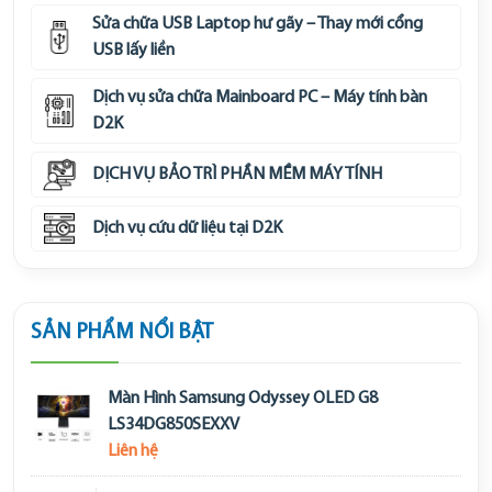
Sửa chữa USB Laptop hư gãy – Thay mới cổng
USB lấy liền
Dịch vụ sửa chữa Mainboard PC – Máy tính bàn
D2K
DỊCH VỤ BẢO TRÌ PHẦN MỀM MÁY TÍNH
Dịch vụ cứu dữ liệu tại D2K
SẢN PHẨM NỔI BẬT
Màn Hình Samsung Odyssey OLED G8
LS34DG850SEXXV
Liên hệ