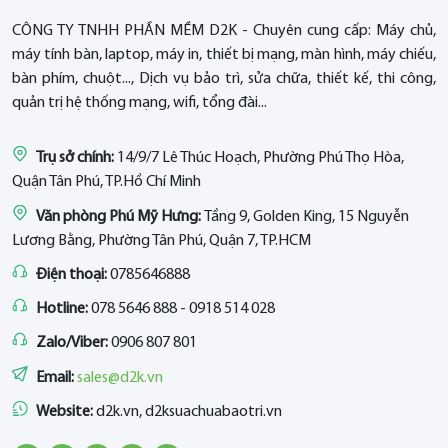
CÔNG TY TNHH PHẦN MỀM D2K - Chuyên cung cấp: Máy chủ,
máy tính bàn, laptop, máy in, thiết bị mạng, màn hình, máy chiếu,
bàn phím, chuột..., Dịch vụ bảo trì, sửa chữa, thiết kế, thi công,
quản trị hệ thống mạng, wifi, tổng đài...
Trụ sở chính:
14/9/7 Lê Thúc Hoạch, Phường Phú Thọ Hòa,
Quận Tân Phú, TP.Hồ Chí Minh
Văn phòng Phú Mỹ Hưng:
Tầng 9, Golden King, 15 Nguyễn
Lương Bằng, Phường Tân Phú, Quận 7, TP.HCM
Điện thoại:
0785646888
Hotline:
078 5646 888 - 0918 514 028
Zalo/Viber:
0906 807 801
Email:
sales@d2k.vn
Website:
d2k.vn, d2ksuachuabaotri.vn