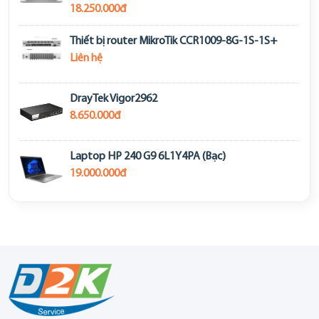
18.250.000đ
Thiết bị router MikroTik CCR1009-8G-1S-1S+
Liên hệ
DrayTek Vigor2962
8.650.000đ
Laptop HP 240 G9 6L1Y4PA (Bạc)
19.000.000đ