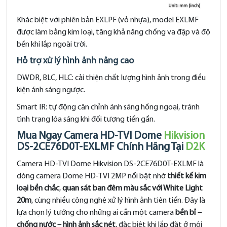
Khác biệt với phiên bản EXLPF (vỏ nhựa), model EXLMF
được làm bằng kim loại, tăng khả năng chống va đập và độ
bền khi lắp ngoài trời.
Hỗ trợ xử lý hình ảnh nâng cao
DWDR, BLC, HLC: cải thiện chất lượng hình ảnh trong điều
kiện ánh sáng ngược.
Smart IR: tự động cân chỉnh ánh sáng hồng ngoại, tránh
tình trạng lóa sáng khi đối tượng tiến gần.
Mua Ngay Camera HD-TVI Dome
Hikvision
DS-2CE76D0T-EXLMF Chính Hãng Tại
D2K
Camera HD-TVI Dome Hikvision DS-2CE76D0T-EXLMF là
dòng camera Dome HD-TVI 2MP nổi bật nhờ
thiết kế kim
loại bền chắc
,
quan sát ban đêm màu sắc với White Light
20m
, cùng nhiều công nghệ xử lý hình ảnh tiên tiến. Đây là
lựa chọn lý tưởng cho những ai cần một camera
bền bỉ –
chống nước – hình ảnh sắc nét
, đặc biệt khi lắp đặt ở môi