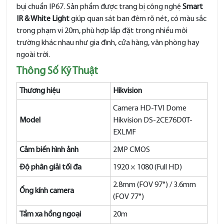
bụi chuẩn IP67. Sản phẩm được trang bị công nghệ
Smart
IR & White Light
giúp quan sát ban đêm rõ nét, có màu sắc
trong phạm vi 20m, phù hợp lắp đặt trong nhiều môi
trường khác nhau như gia đình, cửa hàng, văn phòng hay
ngoài trời.
Thông Số Kỹ Thuật
Thương hiệu
Hikvision
Camera HD-TVI Dome
Model
Hikvision DS-2CE76D0T-
EXLMF
Cảm biến hình ảnh
2MP CMOS
Độ phân giải tối đa
1920 × 1080 (Full HD)
2.8mm (FOV 97°) / 3.6mm
Ống kính camera
(FOV 77°)
Tầm xa hồng ngoại
20m