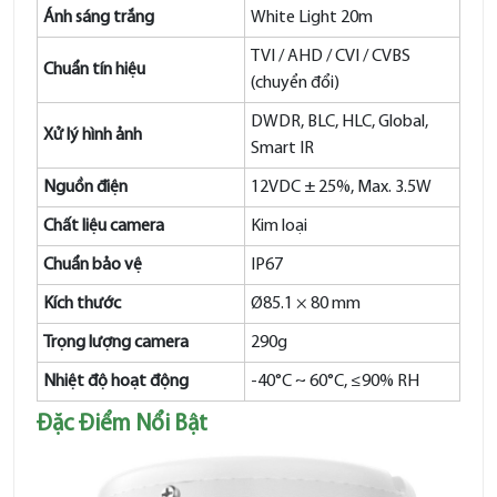
Ánh sáng trắng
White Light 20m
TVI / AHD / CVI / CVBS
Chuẩn tín hiệu
(chuyển đổi)
DWDR, BLC, HLC, Global,
Xử lý hình ảnh
Smart IR
Nguồn điện
12VDC ± 25%, Max. 3.5W
Chất liệu camera
Kim loại
Chuẩn bảo vệ
IP67
Kích thước
Ø85.1 × 80 mm
Trọng lượng camera
290g
Nhiệt độ hoạt động
-40°C ~ 60°C, ≤90% RH
Đặc Điểm Nổi Bật