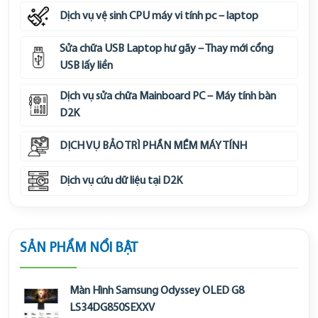
Dịch vụ vệ sinh CPU máy vi tính pc – laptop
Sửa chữa USB Laptop hư gãy – Thay mới cổng
USB lấy liền
Dịch vụ sửa chữa Mainboard PC – Máy tính bàn
D2K
DỊCH VỤ BẢO TRÌ PHẦN MỀM MÁY TÍNH
Dịch vụ cứu dữ liệu tại D2K
SẢN PHẨM NỔI BẬT
Màn Hình Samsung Odyssey OLED G8
LS34DG850SEXXV