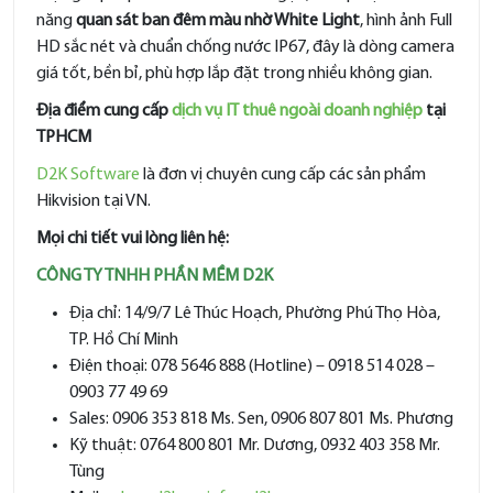
năng
quan sát ban đêm màu nhờ White Light
, hình ảnh Full
HD sắc nét và chuẩn chống nước IP67, đây là dòng camera
giá tốt, bền bỉ, phù hợp lắp đặt trong nhiều không gian.
Địa điểm cung cấp
dịch vụ IT thuê ngoài doanh nghiệp
tại
TPHCM
D2K Software
là đơn vị chuyên cung cấp các sản phẩm
Hikvision tại VN.
Mọi chi tiết vui lòng liên hệ:
CÔNG TY TNHH PHẦN MỀM D2K
Địa chỉ: 14/9/7 Lê Thúc Hoạch, Phường Phú Thọ Hòa,
TP. Hồ Chí Minh
Điện thoại: 078 5646 888 (Hotline) – 0918 514 028 –
0903 77 49 69
Sales: 0906 353 818 Ms. Sen, 0906 807 801 Ms. Phương
Kỹ thuật: 0764 800 801 Mr. Dương, 0932 403 358 Mr.
Tùng