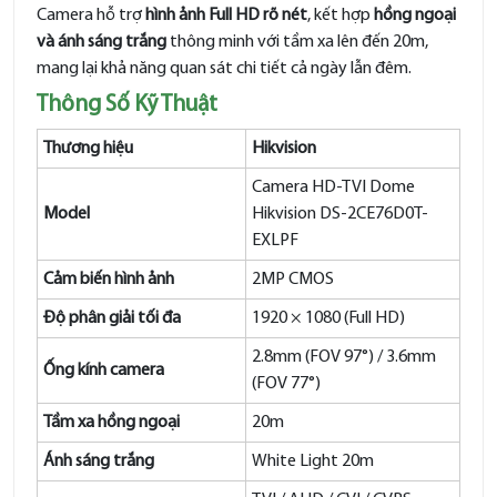
Camera hỗ trợ
hình ảnh Full HD rõ nét
, kết hợp
hồng ngoại
và ánh sáng trắng
thông minh với tầm xa lên đến 20m,
mang lại khả năng quan sát chi tiết cả ngày lẫn đêm.
Thông Số Kỹ Thuật
Thương hiệu
Hikvision
Camera HD-TVI Dome
Model
Hikvision DS-2CE76D0T-
EXLPF
Cảm biến hình ảnh
2MP CMOS
Độ phân giải tối đa
1920 × 1080 (Full HD)
2.8mm (FOV 97°) / 3.6mm
Ống kính camera
(FOV 77°)
Tầm xa hồng ngoại
20m
Ánh sáng trắng
White Light 20m