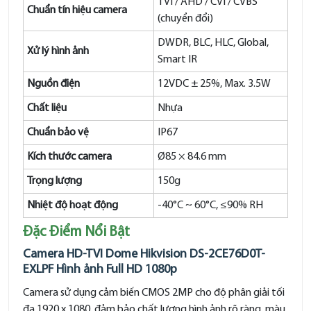
TVI / AHD / CVI / CVBS
Chuẩn tín hiệu camera
(chuyển đổi)
DWDR, BLC, HLC, Global,
Xử lý hình ảnh
Smart IR
Nguồn điện
12VDC ± 25%, Max. 3.5W
Chất liệu
Nhựa
Chuẩn bảo vệ
IP67
Kích thước camera
Ø85 × 84.6 mm
Trọng lượng
150g
Nhiệt độ hoạt động
-40°C ~ 60°C, ≤90% RH
Đặc Điểm Nổi Bật
Camera HD-TVI Dome Hikvision DS-2CE76D0T-
EXLPF Hình ảnh Full HD 1080p
Camera sử dụng cảm biến CMOS 2MP cho độ phân giải tối
đa 1920 x 1080, đảm bảo chất lượng hình ảnh rõ ràng, màu