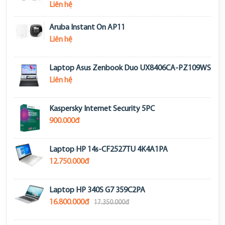
Liên hệ
Aruba Instant On AP11
Liên hệ
Laptop Asus Zenbook Duo UX8406CA-PZ109WS
Liên hệ
Kaspersky Internet Security 5PC
900.000đ
Laptop HP 14s-CF2527TU 4K4A1PA
12.750.000đ
Laptop HP 340S G7 359C2PA
16.800.000đ
17.350.000đ