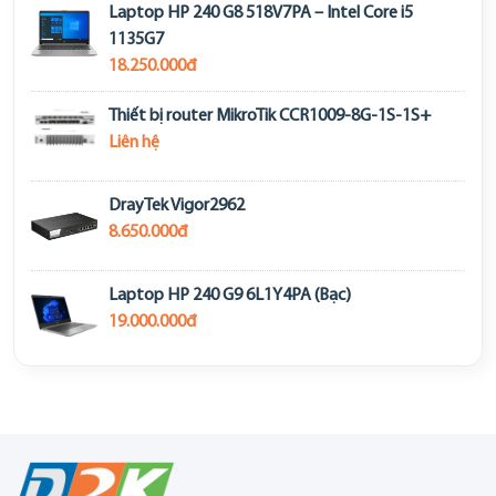
Laptop HP 240 G8 518V7PA – Intel Core i5
1135G7
18.250.000đ
Thiết bị router MikroTik CCR1009-8G-1S-1S+
Liên hệ
DrayTek Vigor2962
8.650.000đ
Laptop HP 240 G9 6L1Y4PA (Bạc)
19.000.000đ