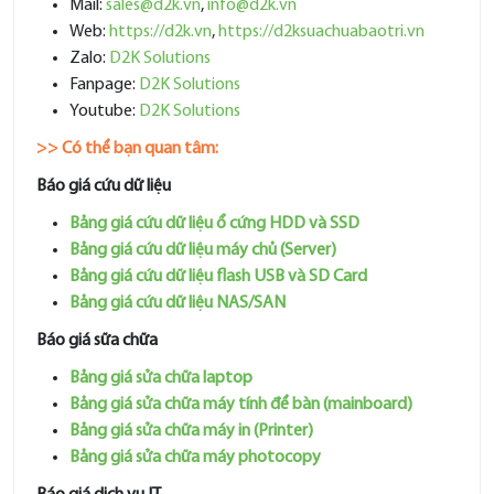
Mail:
sales@d2k.vn
,
info@d2k.vn
Web:
https://d2k.vn
,
https://d2ksuachuabaotri.vn
Zalo:
D2K Solutions
Fanpage:
D2K Solutions
Youtube:
D2K Solutions
>> Có thể bạn quan tâm:
Báo giá cứu dữ liệu
Bảng giá cứu dữ liệu ổ cứng HDD và SSD
Bảng giá cứu dữ liệu máy chủ (Server)
Bảng giá cứu dữ liệu flash USB và SD Card
Bảng giá cứu dữ liệu NAS/SAN
Báo giá sữa chữa
Bảng giá sửa chữa laptop
Bảng giá sửa chữa máy tính để bàn (mainboard)
Bảng giá sửa chữa máy in (Printer)
Bảng giá sửa chữa máy photocopy