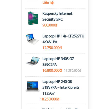
Liên hệ
Kaspersky Internet
Security 5PC
900.000đ
Laptop HP 14s-CF2527TU
4K4A1PA
12.750.000đ
Laptop HP 340S G7
359C2PA
16.800.000đ
17.350.000đ
Laptop HP 240 G8
518V7PA – Intel Core i5
1135G7
18.250.000đ