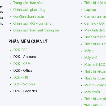
Trung tâm bảo hành
Thiết bị điện 
áy
Chính sách giao hàng
Laptop
àn
Qui định thanh toán
Camera an ni
ửa
i,
Chính sách đổi – trả hàng
Gaming - Đồ 
Chính sách bảo mật thông tin
Máy tính để b
Thiết bị mạng
PHẦN MỀM QUẢN LÝ
Thiết bị lưu t
D2K-ERP
Máy in
D2K – Account
Máy chủ
D2K – CRM
Màn hình LCD
D2K – Office
Thiết bị Hikvis
D2K – HR
Thiết bị Ruijie
D2K – Schools
Mực in - giấy i
D2K – Logistics
Máy chiếu
Thiết bị văn 