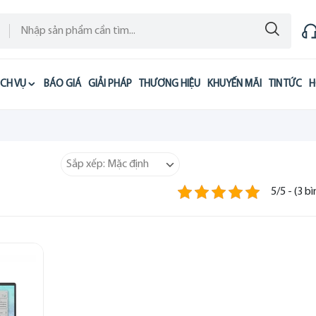
ỊCH VỤ
BÁO GIÁ
GIẢI PHÁP
THƯƠNG HIỆU
KHUYẾN MÃI
TIN TỨC
H
5/5 - (3 b