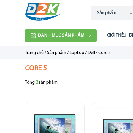
Sản phẩm
DANH MỤC SẢN PHẨM
GIỚI THIỆU
D
Trang chủ
/
Sản phẩm
/
Laptop
/
Dell
/
Core 5
CORE 5
Tổng
2
sản phẩm