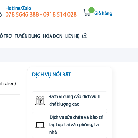
Hotline/Zalo
0
Giỏ hàng
078 5646 888 - 0918 514 028
Ỗ TRỢ
TUYỂN DỤNG
HÓA ĐƠN
LIÊN HỆ
DỊCH VỤ NỔI BẬT
ình chọn)
Đơn vị cung cấp dịch vụ IT
chất lượng cao
Dịch vụ sửa chữa và bảo trì
laptop tại văn phòng, tại
nhà