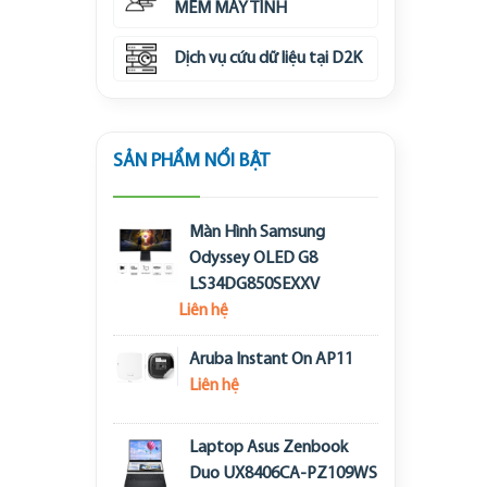
MỀM MÁY TÍNH
Dịch vụ cứu dữ liệu tại D2K
SẢN PHẨM NỔI BẬT
Màn Hình Samsung
Odyssey OLED G8
LS34DG850SEXXV
Liên hệ
Aruba Instant On AP11
Liên hệ
Laptop Asus Zenbook
Duo UX8406CA-PZ109WS