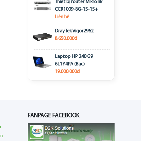
Thiết bị router MikroTik
CCR1009-8G-1S-1S+
Liên hệ
DrayTek Vigor2962
8.650.000đ
Laptop HP 240 G9
6L1Y4PA (Bạc)
19.000.000đ
FANPAGE FACEBOOK
a
en