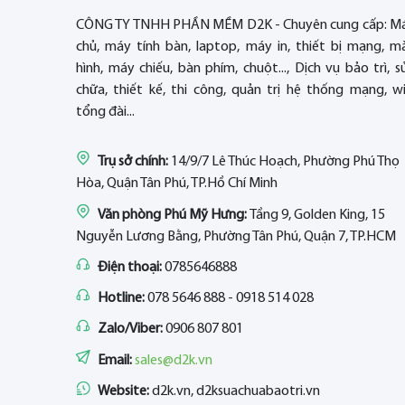
CÔNG TY TNHH PHẦN MỀM D2K - Chuyên cung cấp: M
chủ, máy tính bàn, laptop, máy in, thiết bị mạng, m
hình, máy chiếu, bàn phím, chuột..., Dịch vụ bảo trì, s
chữa, thiết kế, thi công, quản trị hệ thống mạng, wif
tổng đài...
Trụ sở chính:
14/9/7 Lê Thúc Hoạch, Phường Phú Thọ
Hòa, Quận Tân Phú, TP.Hồ Chí Minh
Văn phòng Phú Mỹ Hưng:
Tầng 9, Golden King, 15
Nguyễn Lương Bằng, Phường Tân Phú, Quận 7, TP.HCM
Điện thoại:
0785646888
Hotline:
078 5646 888 - 0918 514 028
Zalo/Viber:
0906 807 801
Email:
sales@d2k.vn
Website:
d2k.vn, d2ksuachuabaotri.vn