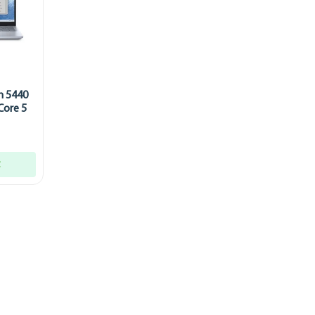
n 5440
Core 5
t