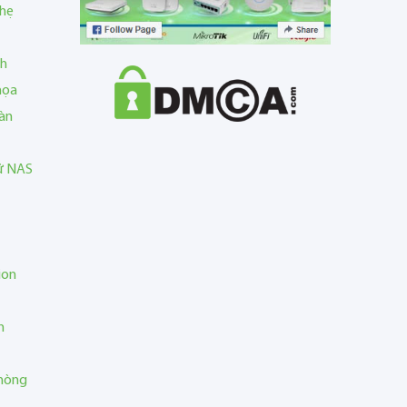
nhẹ
nh
họa
àn
rữ NAS
ion
n
phòng