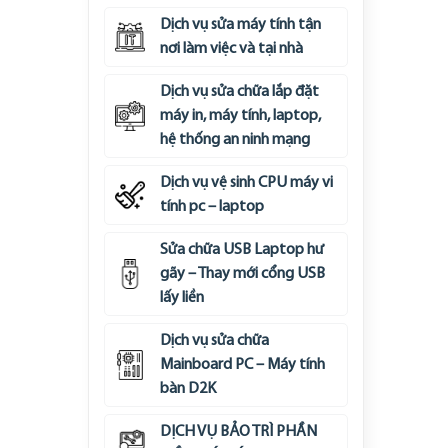
Dịch vụ sửa máy tính tận
nơi làm việc và tại nhà
Dịch vụ sửa chữa lắp đặt
máy in, máy tính, laptop,
hệ thống an ninh mạng
Dịch vụ vệ sinh CPU máy vi
tính pc – laptop
Sửa chữa USB Laptop hư
gãy – Thay mới cổng USB
lấy liền
Dịch vụ sửa chữa
Mainboard PC – Máy tính
bàn D2K
DỊCH VỤ BẢO TRÌ PHẦN