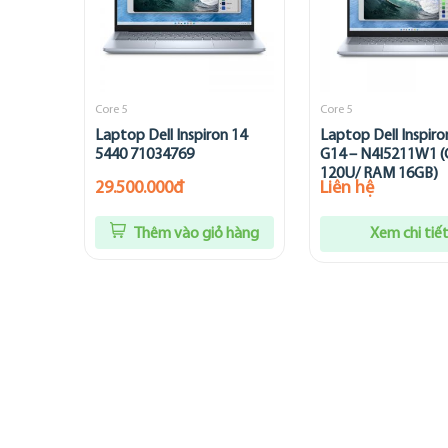
Core 5
Core 5
Laptop Dell Inspiron 14
Laptop Dell Inspiro
5440 71034769
G14 – N4I5211W1 (
120U/ RAM 16GB)
29.500.000đ
Liên hệ
Thêm vào giỏ hàng
Xem chi tiế