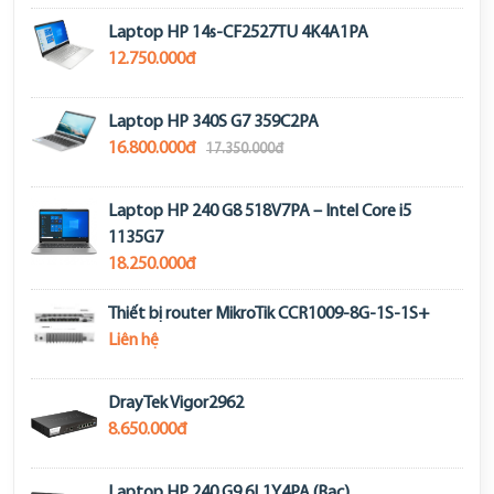
Laptop HP 14s-CF2527TU 4K4A1PA
12.750.000đ
Laptop HP 340S G7 359C2PA
16.800.000đ
17.350.000đ
Laptop HP 240 G8 518V7PA – Intel Core i5
1135G7
18.250.000đ
Thiết bị router MikroTik CCR1009-8G-1S-1S+
Liên hệ
DrayTek Vigor2962
8.650.000đ
Laptop HP 240 G9 6L1Y4PA (Bạc)