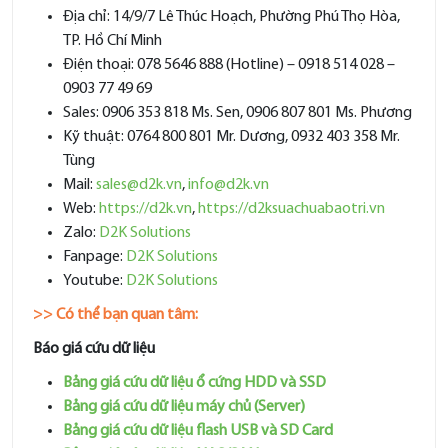
Địa chỉ: 14/9/7 Lê Thúc Hoạch, Phường Phú Thọ Hòa,
TP. Hồ Chí Minh
Điện thoại: 078 5646 888 (Hotline) – 0918 514 028 –
0903 77 49 69
Sales: 0906 353 818 Ms. Sen, 0906 807 801 Ms. Phương
Kỹ thuật: 0764 800 801 Mr. Dương, 0932 403 358 Mr.
Tùng
Mail:
sales@d2k.vn
,
info@d2k.vn
Web:
https://d2k.vn
,
https://d2ksuachuabaotri.vn
Zalo:
D2K Solutions
Fanpage:
D2K Solutions
Youtube:
D2K Solutions
>> Có thể bạn quan tâm:
Báo giá cứu dữ liệu
Bảng giá cứu dữ liệu ổ cứng HDD và SSD
Bảng giá cứu dữ liệu máy chủ (Server)
Bảng giá cứu dữ liệu flash USB và SD Card