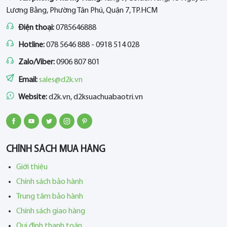
Lương Bằng, Phường Tân Phú, Quận 7, TP.HCM
Điện thoại:
0785646888
Hotline:
078 5646 888 - 0918 514 028
Zalo/Viber:
0906 807 801
Email:
sales@d2k.vn
Website:
d2k.vn, d2ksuachuabaotri.vn
CHÍNH SÁCH MUA HÀNG
Giới thiệu
Chính sách bảo hành
Trung tâm bảo hành
Chính sách giao hàng
Qui định thanh toán