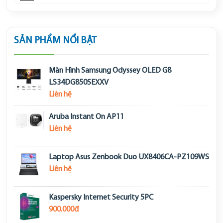
SẢN PHẨM NỔI BẬT
Màn Hình Samsung Odyssey OLED G8
LS34DG850SEXXV
Liên hệ
Aruba Instant On AP11
Liên hệ
Laptop Asus Zenbook Duo UX8406CA-PZ109WS
Liên hệ
Kaspersky Internet Security 5PC
900.000đ