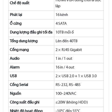
HDMI/VGA đồng thời & độc
Chế độ xuất
lập
Phát lại
16 kênh
Ổ cứng
4 SATA
Dung lượng đầu ghi tối đa
10TB mỗi ổ
Tổng dung lượng
Lên đến 40TB
Cổng mạng
2 × RJ45 Gigabit
Audio
1 in / 1 out
Alarm
16 in / 4 out
USB
2 × USB 2.0 + 1 × USB 3.0
Cổng Serial
RS-232, RS-485
Nguồn
100–240VAC
Công suất đầu ghi
≤20W (không HDD)
Nhiệt độ hoạt động
-10°C đến 55°C