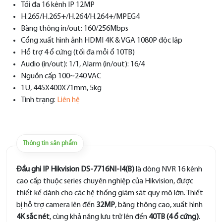
Tối đa 16 kênh IP 12MP
H.265/H.265+/H.264/H.264+/MPEG4
Băng thông in/out: 160/256Mbps
Cổng xuất hình ảnh HDMI 4K & VGA 1080P độc lập
Hỗ trợ 4 ổ cứng (tối đa mỗi ổ 10TB)
Audio (in/out): 1/1, Alarm (in/out): 16/4
Nguồn cấp 100~240 VAC
1U, 445X400X71mm, 5kg
Tình trạng:
Liên hệ
Thông tin sản phẩm
Đầu ghi IP Hikvision DS-7716NI-I4(B)
là dòng NVR 16 kênh
cao cấp thuộc series chuyên nghiệp của Hikvision, được
thiết kế dành cho các hệ thống giám sát quy mô lớn. Thiết
bị hỗ trợ camera lên đến
32MP
, băng thông cao, xuất hình
4K sắc nét
, cùng khả năng lưu trữ lên đến
40TB (4 ổ cứng)
.