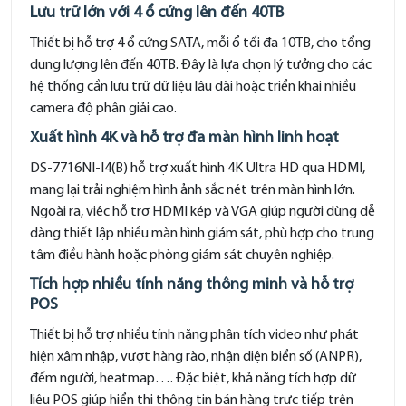
Lưu trữ lớn với 4 ổ cứng lên đến 40TB
Thiết bị hỗ trợ 4 ổ cứng SATA, mỗi ổ tối đa 10TB, cho tổng
dung lượng lên đến 40TB. Đây là lựa chọn lý tưởng cho các
hệ thống cần lưu trữ dữ liệu lâu dài hoặc triển khai nhiều
camera độ phân giải cao.
Xuất hình 4K và hỗ trợ đa màn hình linh hoạt
DS-7716NI-I4(B) hỗ trợ xuất hình 4K Ultra HD qua HDMI,
mang lại trải nghiệm hình ảnh sắc nét trên màn hình lớn.
Ngoài ra, việc hỗ trợ HDMI kép và VGA giúp người dùng dễ
dàng thiết lập nhiều màn hình giám sát, phù hợp cho trung
tâm điều hành hoặc phòng giám sát chuyên nghiệp.
Tích hợp nhiều tính năng thông minh và hỗ trợ
POS
Thiết bị hỗ trợ nhiều tính năng phân tích video như phát
hiện xâm nhập, vượt hàng rào, nhận diện biển số (ANPR),
đếm người, heatmap…. Đặc biệt, khả năng tích hợp dữ
liệu POS giúp hiển thị thông tin bán hàng trực tiếp trên