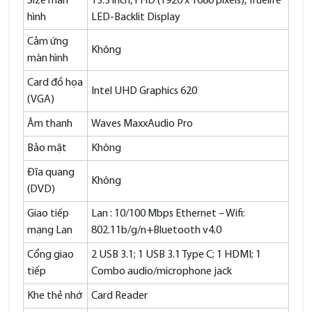
Size màn
13.3 inch, FHD (1920 x 1080 pixels), Truelife
hình
LED-Backlit Display
Cảm ứng
Không
màn hình
Card đồ họa
Intel UHD Graphics 620
(VGA)
Âm thanh
Waves MaxxAudio Pro
Bảo mật
Không
Đĩa quang
Không
(DVD)
Giao tiếp
Lan : 10/100 Mbps Ethernet – Wifi:
mạng Lan
802.11b/g/n+Bluetooth v4.0
Cổng giao
2 USB 3.1; 1 USB 3.1 Type C; 1 HDMI; 1
tiếp
Combo audio/microphone jack
Khe thẻ nhớ
Card Reader