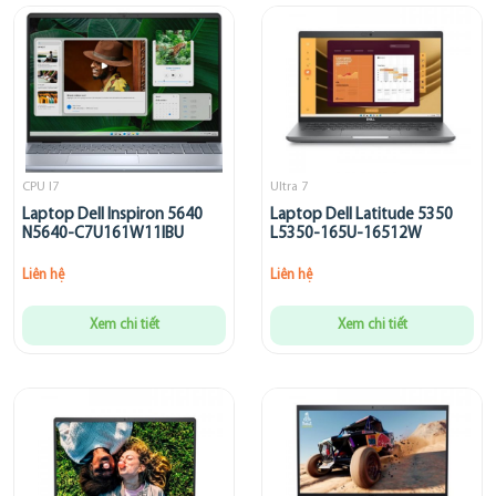
CPU I7
Ultra 7
Laptop Dell Inspiron 5640
Laptop Dell Latitude 5350
N5640-C7U161W11IBU
L5350-165U-16512W
Liên hệ
Liên hệ
Xem chi tiết
Xem chi tiết