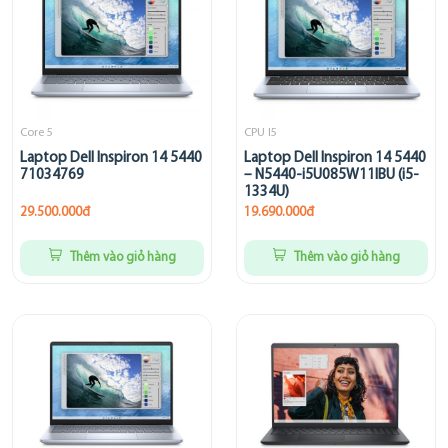
Core 5
CPU I5
Laptop Dell Inspiron 14 5440
Laptop Dell Inspiron 14 5440
71034769
– N5440-i5U085W11IBU (i5-
1334U)
29.500.000đ
19.690.000đ
Thêm vào giỏ hàng
Thêm vào giỏ hàng