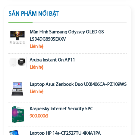
SẢN PHẨM NỔI BẬT
Màn Hình Samsung Odyssey OLED G8
LS34DG850SEXXV
Liên hệ
Aruba Instant On AP11
Liên hệ
Laptop Asus Zenbook Duo UX8406CA-PZ109WS
Liên hệ
Kaspersky Internet Security 5PC
900.000đ
Laptop HP 14s-CF2527TU 4K4A1PA