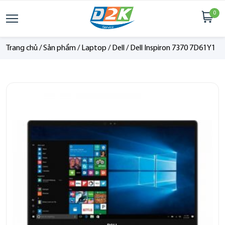
0
Trang chủ
/
Sản phẩm
/
Laptop
/
Dell
/
Dell Inspiron 7370 7D61Y1