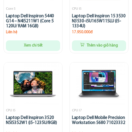
Core 5
CPU I5
Laptop Dell Inspiron 5440
Laptop Dell Inspiron 15 3530
G14 – N4I5211W1 (Core 5
N3530-i5U165W11SLU (i5-
120U/ RAM 16GB)
1334U)
Liên hệ
17.950.000đ
Xem chi tiết
Thêm vào giỏ hàng
CPU I5
CPU I7
Laptop Dell Inspiron 3520
Laptop Dell Mobile Precision
N5I5352W1 (i5-1235U/8GB)
Workstation 5680 71023332