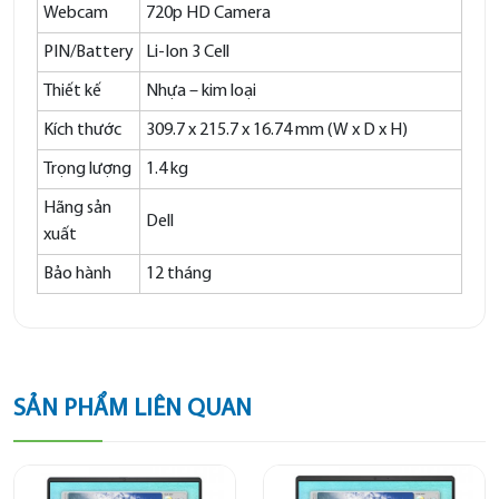
Webcam
720p HD Camera
PIN/Battery
Li-Ion 3 Cell
Thiết kế
Nhựa – kim loại
Kích thước
309.7 x 215.7 x 16.74 mm (W x D x H)
Trọng lượng
1.4 kg
Hãng sản
Dell
xuất
Bảo hành
12 tháng
SẢN PHẨM LIÊN QUAN