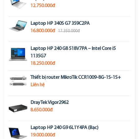
12.750.000đ
Laptop HP 340S G7 359C2PA
16.800.000đ
17.350.000đ
Laptop HP 240 G8 518V7PA – Intel Core i5
1135G7
18.250.000đ
Thiết bị router MikroTik CCR1009-8G-1S-1S+
Liên hệ
DrayTek Vigor2962
8.650.000đ
Laptop HP 240 G9 6L1Y4PA (Bạc)
19.000.000đ