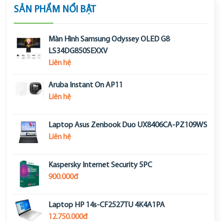
SẢN PHẨM NỔI BẬT
Màn Hình Samsung Odyssey OLED G8
LS34DG850SEXXV
Liên hệ
Aruba Instant On AP11
Liên hệ
Laptop Asus Zenbook Duo UX8406CA-PZ109WS
Liên hệ
Kaspersky Internet Security 5PC
900.000đ
Laptop HP 14s-CF2527TU 4K4A1PA
12.750.000đ