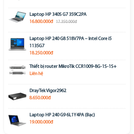
Laptop HP 340S G7 359C2PA
16.800.000đ
17.350.000đ
Laptop HP 240 G8 518V7PA – Intel Core i5
1135G7
18.250.000đ
Thiết bị router MikroTik CCR1009-8G-1S-1S+
Liên hệ
DrayTek Vigor2962
8.650.000đ
Laptop HP 240 G9 6L1Y4PA (Bạc)
19.000.000đ