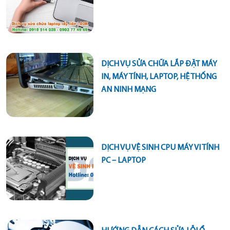
DỊCH VỤ SỬA CHỮA LẮP ĐẶT MÁY
IN, MÁY TÍNH, LAPTOP, HỆ THỐNG
AN NINH MẠNG
DỊCH VỤ VỆ SINH CPU MÁY VI TÍNH
PC – LAPTOP