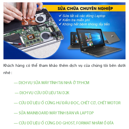
Khách hàng có thể tham khảo thêm dịch vụ của chúng tôi bên dưới
nhé :
— DỊCH VỤ SỬA MÁY TÍNH TẠI NHÀ Ở TP.HCM
— DỊCH VỤ CỨU DỮ LIỆU TẠI D2K
— CỨU DỮ LIỆU Ổ CỨNG HƯ ĐẦU ĐỌC, CHẾT CƠ, CHẾT MOTOR
— SỬA MAINBOARD MÁY TÍNH BÀN VÀ LAPTOP
— CỨU DỮ LIỆU Ổ CỨNG DO GHOST, FORMAT NHẦM Ổ ĐĨA