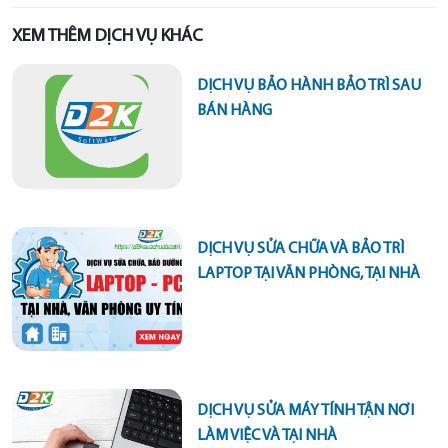
XEM THÊM DỊCH VỤ KHÁC
DỊCH VỤ BẢO HÀNH BẢO TRÌ SAU
BÁN HÀNG
DỊCH VỤ SỬA CHỮA VÀ BẢO TRÌ
LAPTOP TẠI VĂN PHÒNG, TẠI NHÀ
DỊCH VỤ SỬA MÁY TÍNH TẬN NƠI
LÀM VIỆC VÀ TẠI NHÀ