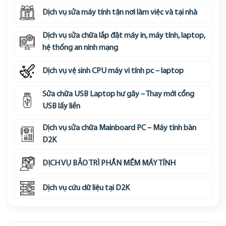
Dịch vụ sửa máy tính tận nơi làm việc và tại nhà
Dịch vụ sửa chữa lắp đặt máy in, máy tính, laptop,
hệ thống an ninh mạng
Dịch vụ vệ sinh CPU máy vi tính pc – laptop
Sửa chữa USB Laptop hư gãy – Thay mới cổng
USB lấy liền
Dịch vụ sửa chữa Mainboard PC – Máy tính bàn
D2K
DỊCH VỤ BẢO TRÌ PHẦN MỀM MÁY TÍNH
Dịch vụ cứu dữ liệu tại D2K