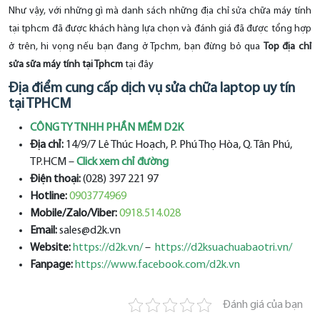
Như vậy, với những gì mà danh sách những địa chỉ sửa chữa máy tính
tại tphcm đã được khách hàng lựa chọn và đánh giá đã được tổng hợp
ở trên, hi vọng nếu bạn đang ở Tpchm, bạn đừng bỏ qua
Top địa chỉ
sửa sữa máy tính tại Tphcm
tại đây
Địa điểm cung cấp dịch vụ sửa chữa laptop uy tín
tại TPHCM
CÔNG TY TNHH PHẦN MỀM D2K
Địa chỉ:
14/9/7 Lê Thúc Hoạch, P. Phú Thọ Hòa, Q. Tân Phú,
TP.HCM –
Click xem chỉ đường
Điện thoại:
(028) 397 221 97
Hotline:
0903774969
Mobile/Zalo/Viber:
0918.514.028
Email:
sales@d2k.vn
Website:
https://d2k.vn/
–
https://d2ksuachuabaotri.vn/
Fanpage:
https://www.facebook.com/d2k.vn
Đánh giá của bạn