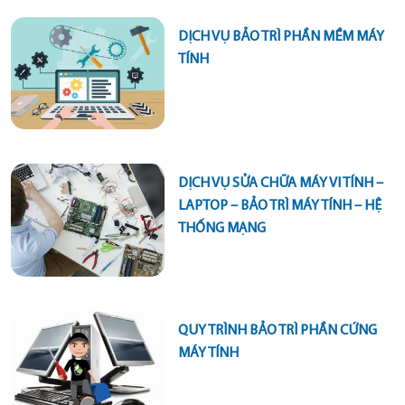
DỊCH VỤ BẢO TRÌ PHẦN MỀM MÁY
TÍNH
DỊCH VỤ SỬA CHỮA MÁY VI TÍNH –
LAPTOP – BẢO TRÌ MÁY TÍNH – HỆ
THỐNG MẠNG
QUY TRÌNH BẢO TRÌ PHẦN CỨNG
MÁY TÍNH