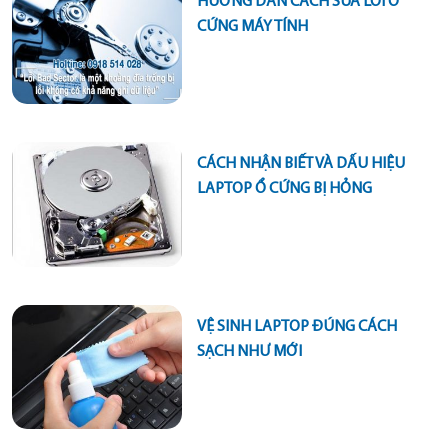
HƯỚNG DẪN CÁCH SỬA LỖI Ổ
CỨNG MÁY TÍNH
CÁCH NHẬN BIẾT VÀ DẤU HIỆU
LAPTOP Ổ CỨNG BỊ HỎNG
VỆ SINH LAPTOP ĐÚNG CÁCH
SẠCH NHƯ MỚI