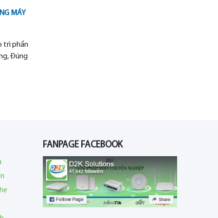
ỨNG MÁY
 trì phần
ợng, Đúng
FANPAGE FACEBOOK
a
en
nhẹ