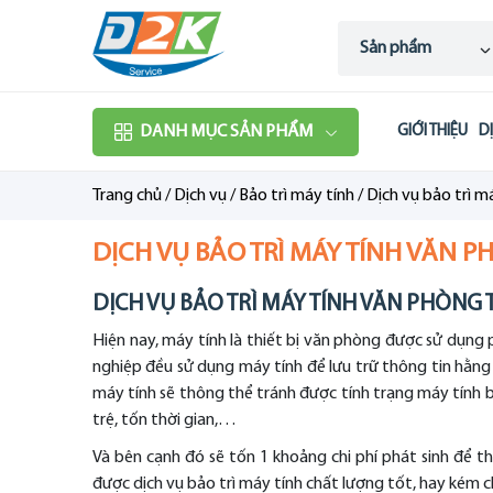
Sản phẩm
DANH MỤC SẢN PHẨM
GIỚI THIỆU
D
Trang chủ
/
Dịch vụ
/
Bảo trì máy tính
/
Dịch vụ bảo trì 
DỊCH VỤ BẢO TRÌ MÁY TÍNH VĂN 
DỊCH VỤ BẢO TRÌ MÁY TÍNH VĂN PHÒNG
Hiện nay, máy tính là thiết bị văn phòng được sử dụng 
nghiệp đều sử dụng máy tính để lưu trữ thông tin hằng
máy tính sẽ thông thể tránh được tính trạng máy tính b
trệ, tốn thời gian,…
Và bên cạnh đó sẽ tốn 1 khoảng chi phí phát sinh để t
được dịch vụ bảo trì máy tính chất lượng tốt, hay kém