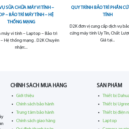
VỤ SỬA CHỮA MÁY VI TÍNH –
QUY TRÌNH BẢO TRÌ PHẦN C
P – BẢO TRÌ MÁY TÍNH – HỆ
TÍNH
THỐNG MẠNG
D2K đơn vị cung cấp dịch vụ bảo
cứng máy tính Uy Tín, Chất Lư
 máy vi tính – Laptop – Bảo trì
Giá tại...
 – Hệ thống mạng . D2K Chuyên
nhận:...
CHÍNH SÁCH MUA HÀNG
SẢN PHẨM
Giới thiệu
Thiết bị Dahu
Chính sách bảo hành
Thiết bị Ugre
Trung tâm bảo hành
Thiết bị điện 
áy
Chính sách giao hàng
Laptop
àn