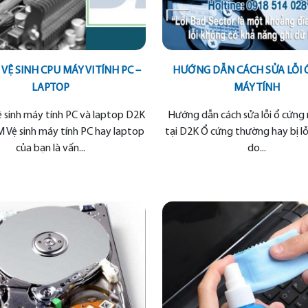
 VỆ SINH CPU MÁY VI TÍNH PC –
HƯỚNG DẪN CÁCH SỬA LỖI 
LAPTOP
MÁY TÍNH
ệ sinh máy tính PC và laptop D2K
Hướng dẫn cách sửa lỗi ổ cứng
 Vệ sinh máy tính PC hay laptop
tại D2K Ổ cứng thường hay bị lỗ
của bạn là vấn...
do...