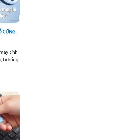
Ổ CỨNG
 máy tính
i, bị hổng