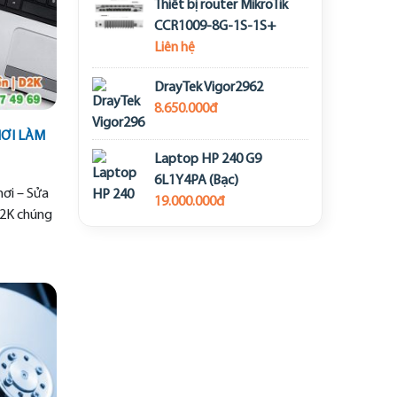
Thiết bị router MikroTik
CCR1009-8G-1S-1S+
Liên hệ
DrayTek Vigor2962
8.650.000đ
NƠI LÀM
Laptop HP 240 G9
6L1Y4PA (Bạc)
nơi – Sửa
19.000.000đ
D2K chúng