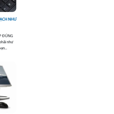
SẠCH NHƯ
P ĐÚNG
hải như
ạn...