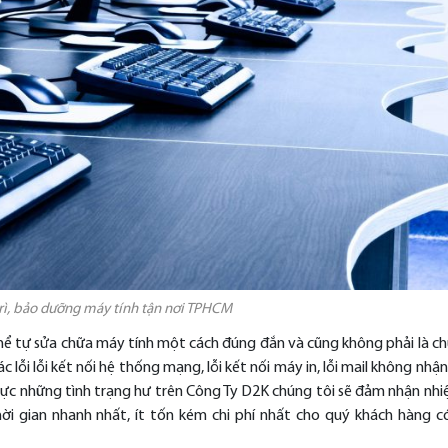
rì, bảo dưỡng máy tính tận nơi TPHCM
hể tự sửa chữa máy tính một cách đúng đắn và cũng không phải là 
lỗi lỗi kết nối hệ thống mạng, lỗi kết nối máy in, lỗi mail không nhận
phực những tình trạng hư trên Công Ty D2K chúng tôi sẽ đảm nhận nh
hời gian nhanh nhất, ít tốn kém chi phí nhất cho quý khách hàng c