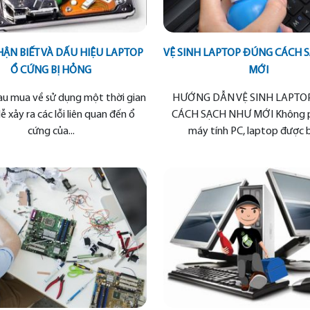
ẬN BIẾT VÀ DẤU HIỆU LAPTOP
VỆ SINH LAPTOP ĐÚNG CÁCH 
Ổ CỨNG BỊ HỎNG
MỚI
au mua về sử dụng một thời gian
HƯỚNG DẪN VỆ SINH LAPTO
dễ xảy ra các lỗi liên quan đến ổ
CÁCH SẠCH NHƯ MỚI Không p
cứng của...
máy tính PC, laptop được b