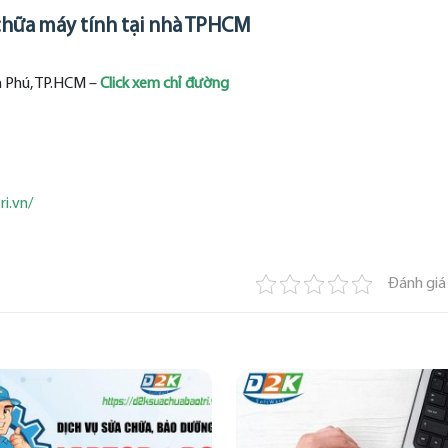
 chữa máy tính tại nhà TPHCM
n Phú, TP.HCM –
Click xem chỉ đường
i.vn/
Đánh giá