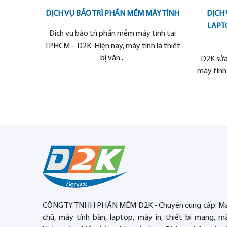
DỊCH VỤ BẢO TRÌ PHẦN MỀM MÁY TÍNH
DỊCH 
LAPTO
Dịch vụ bảo trì phần mềm máy tính tại
TPHCM – D2K Hiện nay, máy tính là thiết
bị văn...
D2K sửa
máy tính
CÔNG TY TNHH PHẦN MỀM D2K - Chuyên cung cấp: M
chủ, máy tính bàn, laptop, máy in, thiết bị mạng, m