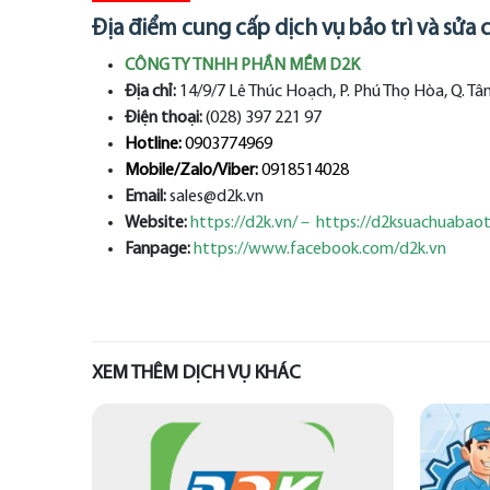
Địa điểm cung cấp dịch vụ bảo trì và sửa
CÔNG TY TNHH PHẦN MỀM D2K
Địa chỉ:
14/9/7 Lê Thúc Hoạch, P. Phú Thọ Hòa, Q. Tâ
Điện thoại:
(028) 397 221 97
Hotline:
0903774969
Mobile/Zalo/Viber:
0918514028
Email:
sales@d2k.vn
Website:
https://d2k.vn/
–
https://d2ksuachuabaotr
Fanpage:
https://www.facebook.com/d2k.vn
XEM THÊM DỊCH VỤ KHÁC