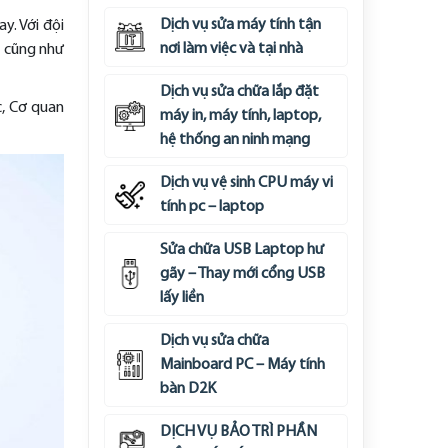
Dịch vụ sửa máy tính tận
y. Với đội
nơi làm việc và tại nhà
g cũng như
Dịch vụ sửa chữa lắp đặt
c, Cơ quan
máy in, máy tính, laptop,
hệ thống an ninh mạng
Dịch vụ vệ sinh CPU máy vi
tính pc – laptop
Sửa chữa USB Laptop hư
gãy – Thay mới cổng USB
lấy liền
Dịch vụ sửa chữa
Mainboard PC – Máy tính
bàn D2K
DỊCH VỤ BẢO TRÌ PHẦN