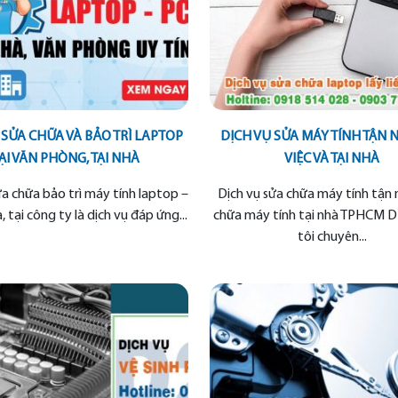
 SỬA CHỮA VÀ BẢO TRÌ LAPTOP
DỊCH VỤ SỬA MÁY TÍNH TẬN 
ẠI VĂN PHÒNG, TẠI NHÀ
VIỆC VÀ TẠI NHÀ
ửa chữa bảo trì máy tính laptop –
Dịch vụ sửa chữa máy tính tận 
, tại công ty là dịch vụ đáp ứng...
chữa máy tính tại nhà TPHCM 
tôi chuyên...