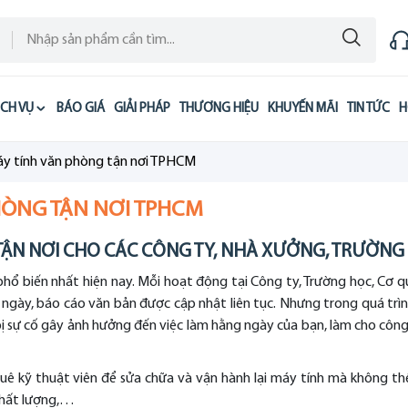
ỊCH VỤ
BÁO GIÁ
GIẢI PHÁP
THƯƠNG HIỆU
KHUYẾN MÃI
TIN TỨC
H
máy tính văn phòng tận nơi TPHCM
PHÒNG TẬN NƠI TPHCM
 TẬN NƠI CHO CÁC CÔNG TY, NHÀ XƯỞNG, TRƯỜNG
phổ biến nhất hiện nay. Mỗi hoạt động tại Công ty, Trường học, Cơ q
 ngày, báo cáo văn bản được cập nhật liên tục. Nhưng trong quá trì
ị sự cố gây ảnh hưởng đến việc làm hằng ngày của bạn, làm cho công v
huê kỹ thuật viên để sửa chữa và vận hành lại máy tính mà không th
 chất lượng,…