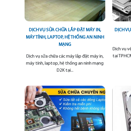
DỊCH VỤ SỬA CHỮA LẮP ĐẶT MÁY IN,
DỊCH VỤ
MÁY TÍNH, LAPTOP, HỆ THỐNG AN NINH
MẠNG
Dịch vụ v
tại TPHCM
Dịch vụ sửa chữa các máy lắp đặt máy in,
máy tính, laptop, hệ thống an ninh mạng
D2K tại...