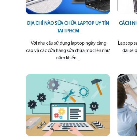
ĐỊA CHỈ NÀO SỮA CHỮA LAPTOP UY TÍN
CÁCH NH
TẠI TPHCM
Với nhu cầu sử dụng laptop ngày càng
Laptop s
cao và các cửa hàng sửa chữa mọc lên như
dài sẽ 
nấm khiến...