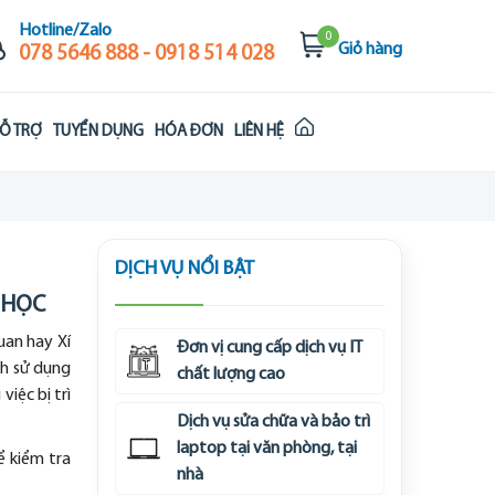
Hotline/Zalo
0
Giỏ hàng
078 5646 888 - 0918 514 028
Ỗ TRỢ
TUYỂN DỤNG
HÓA ĐƠN
LIÊN HỆ
DỊCH VỤ NỔI BẬT
 HỌC
uan hay Xí
Đơn vị cung cấp dịch vụ IT
nh sử dụng
chất lượng cao
iệc bị trì
Dịch vụ sửa chữa và bảo trì
laptop tại văn phòng, tại
ể kiểm tra
nhà