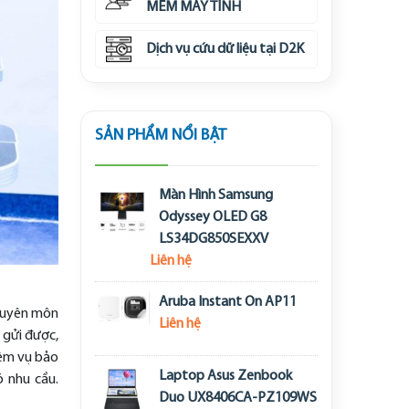
MỀM MÁY TÍNH
Dịch vụ cứu dữ liệu tại D2K
SẢN PHẨM NỔI BẬT
Màn Hình Samsung
Odyssey OLED G8
LS34DG850SEXXV
Liên hệ
Aruba Instant On AP11
chuyên môn
Liên hệ
 gửi được,
iệm vụ bảo
Laptop Asus Zenbook
ó nhu cầu.
Duo UX8406CA-PZ109WS