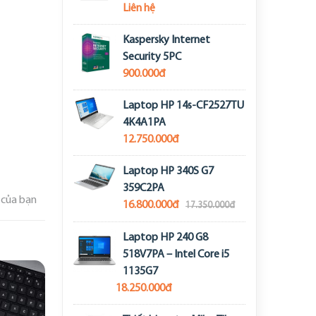
Liên hệ
Kaspersky Internet
Security 5PC
900.000đ
Laptop HP 14s-CF2527TU
4K4A1PA
12.750.000đ
Laptop HP 340S G7
359C2PA
 của bạn
16.800.000đ
17.350.000đ
Laptop HP 240 G8
518V7PA – Intel Core i5
1135G7
18.250.000đ