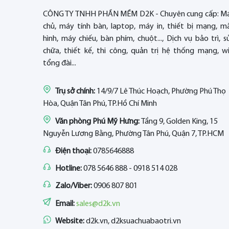
CÔNG TY TNHH PHẦN MỀM D2K - Chuyên cung cấp: M
chủ, máy tính bàn, laptop, máy in, thiết bị mạng, m
hình, máy chiếu, bàn phím, chuột..., Dịch vụ bảo trì, s
chữa, thiết kế, thi công, quản trị hệ thống mạng, wif
tổng đài...
Trụ sở chính:
14/9/7 Lê Thúc Hoạch, Phường Phú Thọ
Hòa, Quận Tân Phú, TP.Hồ Chí Minh
Văn phòng Phú Mỹ Hưng:
Tầng 9, Golden King, 15
Nguyễn Lương Bằng, Phường Tân Phú, Quận 7, TP.HCM
Điện thoại:
0785646888
Hotline:
078 5646 888 - 0918 514 028
Zalo/Viber:
0906 807 801
Email:
sales@d2k.vn
Website:
d2k.vn, d2ksuachuabaotri.vn