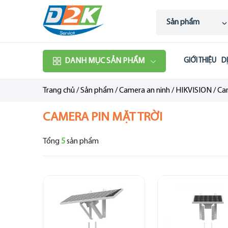
Sản phẩm
DANH MỤC SẢN PHẨM
GIỚI THIỆU
D
Trang chủ
/
Sản phẩm
/
Camera an ninh
/
HIKVISION
/
Cam
CAMERA PIN MẶT TRỜI
Tổng
5
sản phẩm