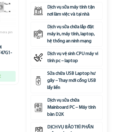
Dịch vụ sửa máy tính tận
nơi làm việc và tại nhà
Dịch vụ sửa chữa lắp đặt
mera pin
máy in, máy tính, laptop,
hệ thống an ninh mạng
i
T47G1-
Dịch vụ vệ sinh CPU máy vi
tính pc – laptop
Sửa chữa USB Laptop hư
t
gãy – Thay mới cổng USB
lấy liền
Dịch vụ sửa chữa
Mainboard PC – Máy tính
bàn D2K
DỊCH VỤ BẢO TRÌ PHẦN