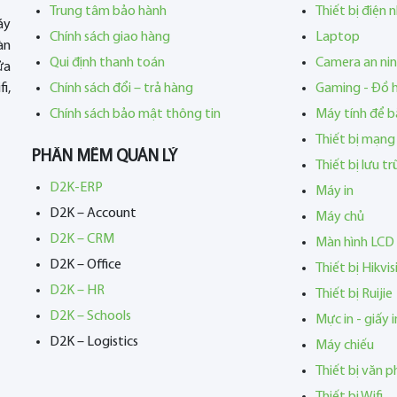
Trung tâm bảo hành
Thiết bị điện 
áy
Chính sách giao hàng
Laptop
àn
Qui định thanh toán
Camera an ni
ửa
i,
Chính sách đổi – trả hàng
Gaming - Đồ 
Chính sách bảo mật thông tin
Máy tính để b
Thiết bị mạng
PHẦN MỀM QUẢN LÝ
Thiết bị lưu t
D2K-ERP
Máy in
D2K – Account
Máy chủ
D2K – CRM
Màn hình LCD
D2K – Office
Thiết bị Hikvis
D2K – HR
Thiết bị Ruijie
D2K – Schools
Mực in - giấy i
D2K – Logistics
Máy chiếu
Thiết bị văn 