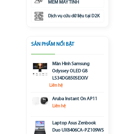
MỀM MÁY TÍNH
Dịch vụ cứu dữ liệu tại D2K
SẢN PHẨM NỔI BẬT
Màn Hình Samsung
Odyssey OLED G8
LS34DG850SEXXV
Liên hệ
Aruba Instant On AP11
Liên hệ
Laptop Asus Zenbook
Duo UX8406CA-PZ109WS