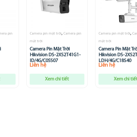
,
,
era pin
Camera pin mặt trời
Camera pin
Camera pin mặt trời
Ca
mặt trời
mặt trời
i
Camera Pin Mặt Trời
Camera Pin Mặt Trờ
Hikvision DS-2XS2T41G1-
Hikvision DS-2XS2
ID/4G/C05S07
LDH/4G/C18S40
Liên hệ
Liên hệ
t
Xem chi tiết
Xem chi tiế