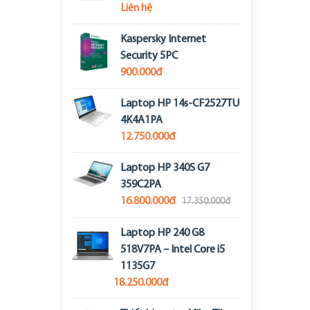
Liên hệ
Kaspersky Internet
Security 5PC
900.000đ
Laptop HP 14s-CF2527TU
4K4A1PA
12.750.000đ
Laptop HP 340S G7
359C2PA
16.800.000đ
17.350.000đ
Laptop HP 240 G8
518V7PA – Intel Core i5
1135G7
18.250.000đ