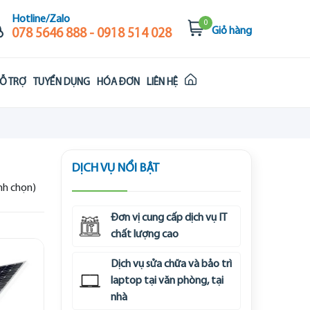
Hotline/Zalo
0
Giỏ hàng
078 5646 888 - 0918 514 028
Ỗ TRỢ
TUYỂN DỤNG
HÓA ĐƠN
LIÊN HỆ
DỊCH VỤ NỔI BẬT
ình chọn)
Đơn vị cung cấp dịch vụ IT
chất lượng cao
Dịch vụ sửa chữa và bảo trì
laptop tại văn phòng, tại
nhà