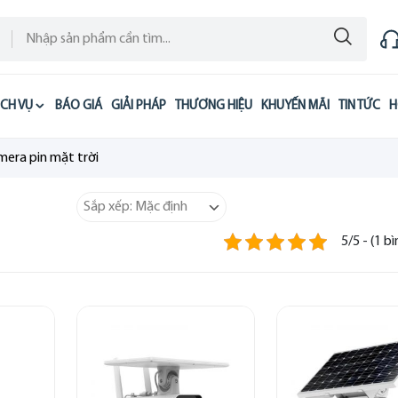
ỊCH VỤ
BÁO GIÁ
GIẢI PHÁP
THƯƠNG HIỆU
KHUYẾN MÃI
TIN TỨC
H
era pin mặt trời
5/5 - (1 b