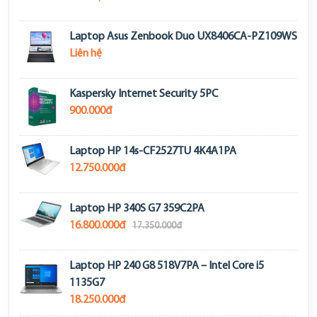
Laptop Asus Zenbook Duo UX8406CA-PZ109WS
Liên hệ
Kaspersky Internet Security 5PC
900.000đ
Laptop HP 14s-CF2527TU 4K4A1PA
12.750.000đ
Laptop HP 340S G7 359C2PA
16.800.000đ
17.350.000đ
Laptop HP 240 G8 518V7PA – Intel Core i5
1135G7
18.250.000đ