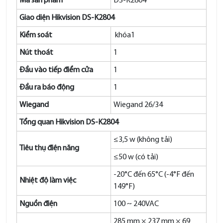
Mã sản phẩm
DS-K2804
Giao diện Hikvision DS-K2804
Kiểm soát
khóa1
Nút thoát
1
Đầu vào tiếp điểm cửa
1
Đầu ra báo động
1
Wiegand
Wiegand 26/34
Tổng quan Hikvision DS-K2804
≤3,5 w (không tải)
Tiêu thụ điện năng
≤50 w (có tải)
-20°C đến 65°C (-4°F đến
Nhiệt độ làm việc
149°F)
Nguồn điện
100 ~ 240VAC
285 mm × 237 mm × 69