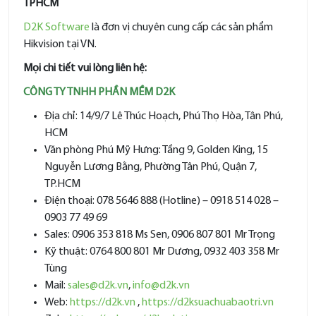
TPHCM
D2K Software
là đơn vị chuyên cung cấp các sản phẩm
Hikvision tại VN.
Mọi chi tiết vui lòng liên hệ:
CÔNG TY TNHH PHẦN MỀM D2K
Địa chỉ: 14/9/7 Lê Thúc Hoạch, Phú Thọ Hòa, Tân Phú,
HCM
Văn phòng Phú Mỹ Hưng: Tầng 9, Golden King, 15
Nguyễn Lương Bằng, Phường Tân Phú, Quận 7,
TP.HCM
Điện thoại: 078 5646 888 (Hotline) – 0918 514 028 –
0903 77 49 69
Sales: 0906 353 818 Ms Sen, 0906 807 801 Mr Trọng
Kỹ thuật: 0764 800 801 Mr Dương, 0932 403 358 Mr
Tùng
Mail:
sales@d2k.vn
,
info@d2k.vn
Web:
https://d2k.vn
,
https://d2ksuachuabaotri.vn