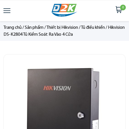
0
Trang chủ
/
Sản phẩm
/
Thiết bị Hikvision
/
Tủ điều khiển
/
Hikvision
DS-K2804 Tủ Kiểm Soát Ra Vào 4 Cửa