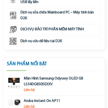
USB lấy liền
Dịch vụ sửa chữa Mainboard PC – Máy tính bàn
D2K
DỊCH VỤ BẢO TRÌ PHẦN MỀM MÁY TÍNH
Dịch vụ cứu dữ liệu tại D2K
SẢN PHẨM NỔI BẬT
Màn Hình Samsung Odyssey OLED G8
LS34DG850SEXXV
Liên hệ
Aruba Instant On AP11
Liên hệ