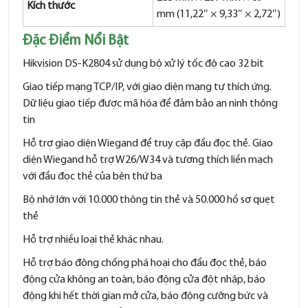
Kích thước
mm (11,22″ × 9,33″ × 2,72″)
Đặc Điểm Nổi Bật
Hikvision DS-K2804 sử dụng bộ xử lý tốc độ cao 32 bit
Giao tiếp mạng TCP/IP, với giao diện mạng tự thích ứng.
Dữ liệu giao tiếp được mã hóa để đảm bảo an ninh thông
tin
Hỗ trợ giao diện Wiegand để truy cập đầu đọc thẻ. Giao
diện Wiegand hỗ trợ W26/W34 và tương thích liền mạch
với đầu đọc thẻ của bên thứ ba
Bộ nhớ lớn với 10.000 thông tin thẻ và 50.000 hồ sơ quẹt
thẻ
Hỗ trợ nhiều loại thẻ khác nhau.
Hỗ trợ báo động chống phá hoại cho đầu đọc thẻ, báo
động cửa không an toàn, báo động cửa đột nhập, báo
động khi hết thời gian mở cửa, báo động cưỡng bức và