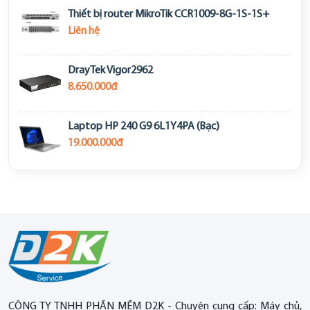
Thiết bị router MikroTik CCR1009-8G-1S-1S+
Liên hệ
DrayTek Vigor2962
8.650.000đ
Laptop HP 240 G9 6L1Y4PA (Bạc)
19.000.000đ
CÔNG TY TNHH PHẦN MỀM D2K - Chuyên cung cấp: Máy chủ,