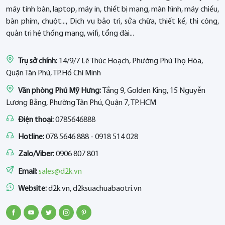
máy tính bàn, laptop, máy in, thiết bị mạng, màn hình, máy chiếu,
bàn phím, chuột..., Dịch vụ bảo trì, sửa chữa, thiết kế, thi công,
quản trị hệ thống mạng, wifi, tổng đài...
Trụ sở chính:
14/9/7 Lê Thúc Hoạch, Phường Phú Thọ Hòa,
Quận Tân Phú, TP.Hồ Chí Minh
Văn phòng Phú Mỹ Hưng:
Tầng 9, Golden King, 15 Nguyễn
Lương Bằng, Phường Tân Phú, Quận 7, TP.HCM
Điện thoại:
0785646888
Hotline:
078 5646 888 - 0918 514 028
Zalo/Viber:
0906 807 801
Email:
sales@d2k.vn
Website:
d2k.vn, d2ksuachuabaotri.vn