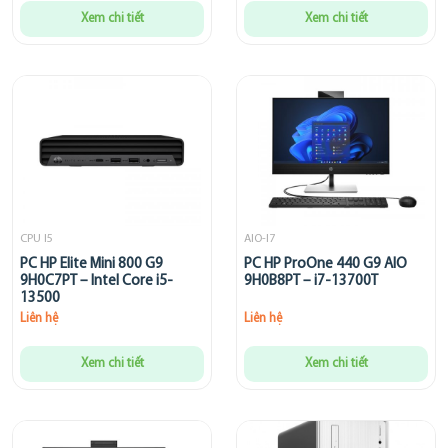
Xem chi tiết
Xem chi tiết
CPU I5
AIO-I7
PC HP Elite Mini 800 G9
PC HP ProOne 440 G9 AIO
9H0C7PT – Intel Core i5-
9H0B8PT – i7-13700T
13500
Liên hệ
Liên hệ
Xem chi tiết
Xem chi tiết