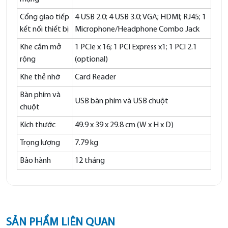
Cổng giao tiếp
4 USB 2.0; 4 USB 3.0; VGA; HDMI; RJ45; 1
kết nối thiết bị
Microphone/Headphone Combo Jack
Khe cắm mở
1 PCIe x 16; 1 PCI Express x1; 1 PCI 2.1
rộng
(optional)
Khe thẻ nhớ
Card Reader
Bàn phím và
USB bàn phím và USB chuột
chuột
Kích thước
49.9 x 39 x 29.8 cm (W x H x D)
Trọng lượng
7.79 kg
Bảo hành
12 tháng
SẢN PHẨM LIÊN QUAN