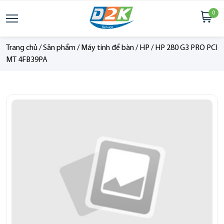
0
Trang chủ
/
Sản phẩm
/
Máy tính để bàn
/
HP
/
HP 280 G3 PRO PCI
MT 4FB39PA