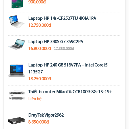
900.000đ
Laptop HP 14s-CF2527TU 4K4A1PA
12.750.000đ
Laptop HP 340S G7 359C2PA
16.800.000đ
17.350.000đ
Laptop HP 240 G8 518V7PA – Intel Core i5
1135G7
18.250.000đ
Thiết bị router MikroTik CCR1009-8G-1S-1S+
Liên hệ
DrayTek Vigor2962
8.650.000đ