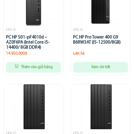
CPU I5
CPU I5
PC HP S01-pF4010d –
PC HP Pro Tower 400 G9
AZ0F6PA (Intel Core i5-
B6RW3AT (I5-12500/8GB)
14400/ 8GB DDR4)
14.950.000đ
Liên hệ
Thêm vào giỏ hàng
Xem chi tiết
CPU I7
CPU I7