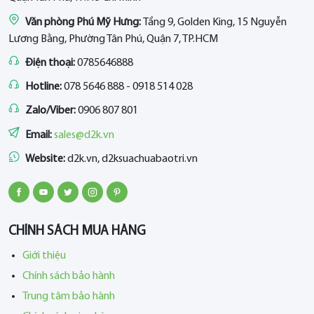
Văn phòng Phú Mỹ Hưng:
Tầng 9, Golden King, 15 Nguyễn
Lương Bằng, Phường Tân Phú, Quận 7, TP.HCM
Điện thoại:
0785646888
Hotline:
078 5646 888 - 0918 514 028
Zalo/Viber:
0906 807 801
Email:
sales@d2k.vn
Website:
d2k.vn, d2ksuachuabaotri.vn
CHÍNH SÁCH MUA HÀNG
Giới thiệu
Chính sách bảo hành
Trung tâm bảo hành