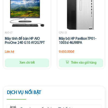
AIO-I7
CPU I3
Máy tính để bàn HP AIO
Máy bộ HP Pavilion TP01-
ProOne 240 G10 AY2G7PT
1003d 46J98PA
Liên hệ
9.650.000đ
Xem chi tiết
Thêm vào giỏ hàng
DỊCH VỤ NỔI BẬT