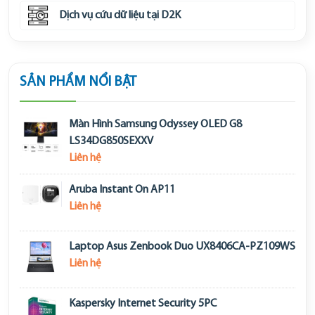
Dịch vụ cứu dữ liệu tại D2K
SẢN PHẨM NỔI BẬT
Màn Hình Samsung Odyssey OLED G8
LS34DG850SEXXV
Liên hệ
Aruba Instant On AP11
Liên hệ
Laptop Asus Zenbook Duo UX8406CA-PZ109WS
Liên hệ
Kaspersky Internet Security 5PC