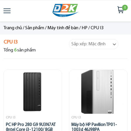
0
Trang chủ
/
Sản phẩm
/
Máy tính để bàn
/
HP
/
CPU I3
CPU I3
Tổng
6
sản phẩm
CPU I3
CPU I3
PC HP Pro 280 G9 9U3N7AT
Máy bộ HP Pavilion TP01-
(Intel Core i3-12100/ 8GB
1003d 46J98PA