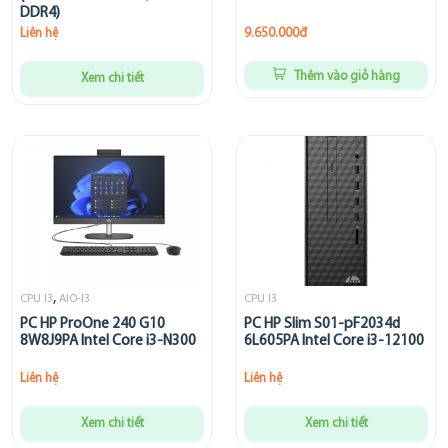
DDR4)
Liên hệ
9.650.000đ
Thêm vào giỏ hàng
Xem chi tiết
,
CPU I3
AIO-I3
CPU I3
PC HP ProOne 240 G10
PC HP Slim S01-pF2034d
8W8J9PA Intel Core i3-N300
6L605PA Intel Core i3-12100
Liên hệ
Liên hệ
Xem chi tiết
Xem chi tiết