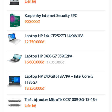
Liên hệ
Kaspersky Internet Security 5PC
900.000đ
Laptop HP 14s-CF2527TU 4K4A1PA
12.750.000đ
Laptop HP 340S G7 359C2PA
16.800.000đ
17.350.000đ
Laptop HP 240 G8 518V7PA – Intel Core i5
1135G7
18.250.000đ
Thiết bị router MikroTik CCR1009-8G-1S-1S+
Liên hệ