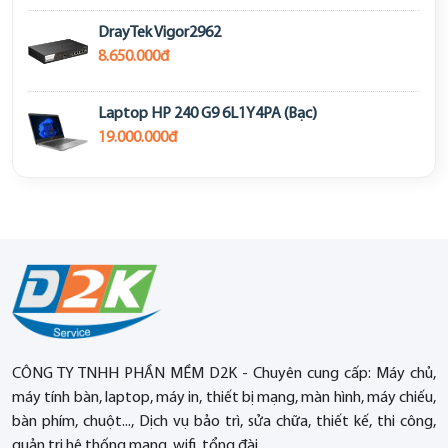
DrayTek Vigor2962
8.650.000đ
Laptop HP 240 G9 6L1Y4PA (Bạc)
19.000.000đ
CÔNG TY TNHH PHẦN MỀM D2K - Chuyên cung cấp: Máy chủ,
máy tính bàn, laptop, máy in, thiết bị mạng, màn hình, máy chiếu,
bàn phím, chuột..., Dịch vụ bảo trì, sửa chữa, thiết kế, thi công,
quản trị hệ thống mạng, wifi, tổng đài...