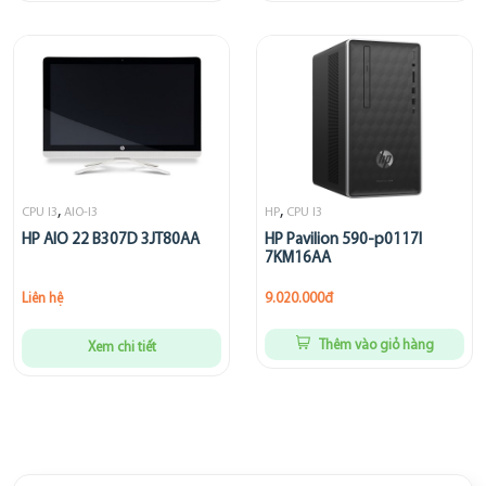
,
,
CPU I3
AIO-I3
HP
CPU I3
HP AIO 22 B307D 3JT80AA
HP Pavilion 590-p0117l
7KM16AA
Liên hệ
9.020.000đ
Thêm vào giỏ hàng
Xem chi tiết