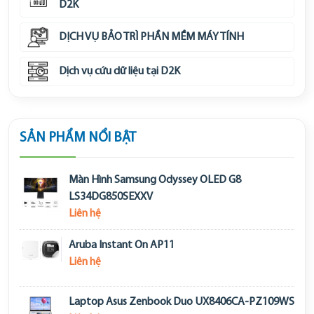
D2K
DỊCH VỤ BẢO TRÌ PHẦN MỀM MÁY TÍNH
Dịch vụ cứu dữ liệu tại D2K
SẢN PHẨM NỔI BẬT
Màn Hình Samsung Odyssey OLED G8
LS34DG850SEXXV
Liên hệ
Aruba Instant On AP11
Liên hệ
Laptop Asus Zenbook Duo UX8406CA-PZ109WS