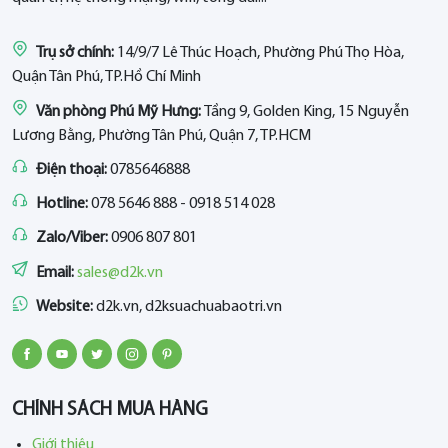
Trụ sở chính:
14/9/7 Lê Thúc Hoạch, Phường Phú Thọ Hòa,
Quận Tân Phú, TP.Hồ Chí Minh
Văn phòng Phú Mỹ Hưng:
Tầng 9, Golden King, 15 Nguyễn
Lương Bằng, Phường Tân Phú, Quận 7, TP.HCM
Điện thoại:
0785646888
Hotline:
078 5646 888 - 0918 514 028
Zalo/Viber:
0906 807 801
Email:
sales@d2k.vn
Website:
d2k.vn, d2ksuachuabaotri.vn
CHÍNH SÁCH MUA HÀNG
Giới thiệu