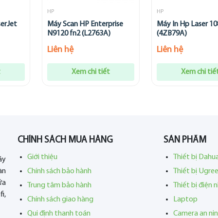
HP
HP
serJet
Máy Scan HP Enterprise
Máy In Hp Laser 10
N9120 fn2 (L2763A)
(4ZB79A)
Liên hệ
Liên hệ
t
Xem chi tiết
Xem chi tiế
CHÍNH SÁCH MUA HÀNG
SẢN PHẨM
Giới thiệu
Thiết bị Dahu
áy
àn
Chính sách bảo hành
Thiết bị Ugre
ửa
Trung tâm bảo hành
Thiết bị điện 
i,
Chính sách giao hàng
Laptop
Qui định thanh toán
Camera an ni