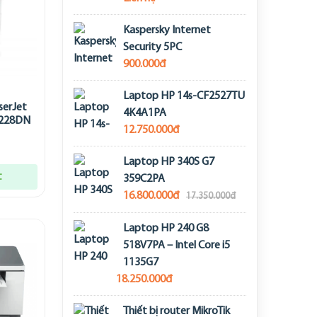
Kaspersky Internet
Security 5PC
900.000đ
Laptop HP 14s-CF2527TU
serJet
4K4A1PA
8228DN
12.750.000đ
Laptop HP 340S G7
t
359C2PA
16.800.000đ
17.350.000đ
Laptop HP 240 G8
518V7PA – Intel Core i5
1135G7
18.250.000đ
Thiết bị router MikroTik