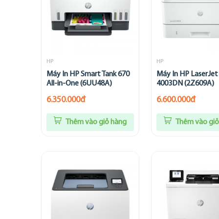
HP
HP
Máy In HP Smart Tank 670
Máy In HP LaserJet
All-in-One (6UU48A)
4003DN (2Z609A)
6.350.000đ
6.600.000đ
Thêm vào giỏ hàng
Thêm vào giỏ