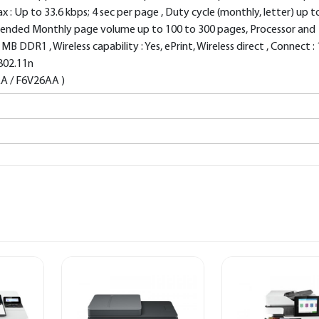
 Fax : Up to 33.6 kbps; 4 sec per page , Duty cycle (monthly, letter) up t
ended Monthly page volume up to 100 to 300 pages, Processor and
DDR1 , Wireless capability : Yes, ePrint, Wireless direct , Connect : 
 802.11n
AA / F6V26AA )