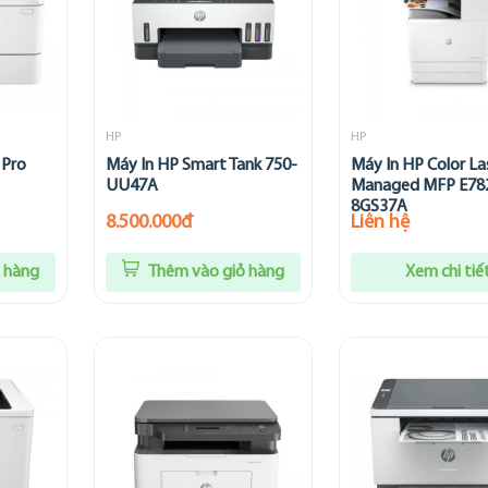
HP
HP
 Pro
Máy In HP Smart Tank 750-
Máy In HP Color La
UU47A
Managed MFP E7
8GS37A
8.500.000đ
Liên hệ
 hàng
Thêm vào giỏ hàng
Xem chi tiế