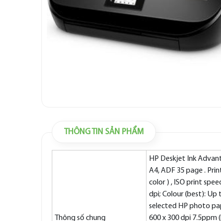
THÔNG TIN SẢN PHẨM
HP Deskjet Ink Advanta
A4, ADF 35 page . Prin
color ) , ISO print spe
dpi; Colour (best): Up
selected HP photo pap
Thông số chung
600 x 300 dpi 7.5ppm (