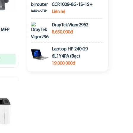
CCR1009-8G-1S-1S+
Liên hệ
DrayTek Vigor2962
t MFP
8.650.000đ
Laptop HP 240 G9
6L1Y4PA (Bạc)
t
19.000.000đ