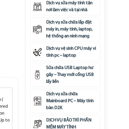
Dịch vụ sửa máy tính tận
nơi làm việc và tại nhà
Dịch vụ sửa chữa lắp đặt
máy in, máy tính, laptop,
hệ thống an ninh mạng
Dịch vụ vệ sinh CPU máy vi
tính pc – laptop
Sửa chữa USB Laptop hư
gãy – Thay mới cổng USB
lấy liền
Dịch vụ sửa chữa
 (
Mainboard PC – Máy tính
dered
bàn D2K
 on
 Up to
DỊCH VỤ BẢO TRÌ PHẦN
MỀM MÁY TÍNH