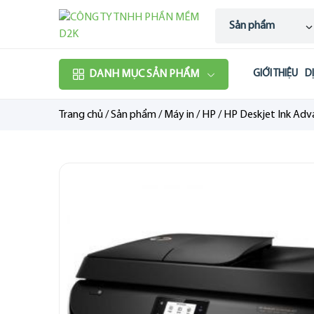
Sản phẩm
DANH MỤC SẢN PHẨM
GIỚI THIỆU
D
Trang chủ
/
Sản phẩm
/
Máy in
/
HP
/
HP Deskjet Ink Ad