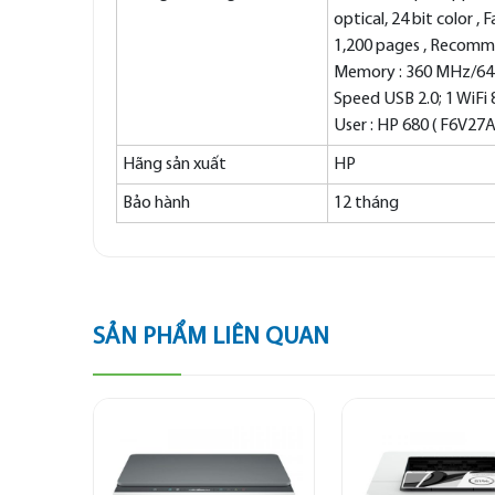
optical, 24 bit color ,
1,200 pages , Recomm
Memory : 360 MHz/64 MB 
Speed USB 2.0; 1 WiFi
User : HP 680 ( F6V27
Hãng sản xuất
HP
Bảo hành
12 tháng
SẢN PHẨM LIÊN QUAN