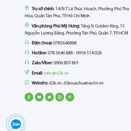
Trụ sở chính:
14/9/7 Lê Thúc Hoạch, Phường Phú Thọ
Hòa, Quận Tân Phú, TP.Hồ Chí Minh
Văn phòng Phú Mỹ Hưng:
Tầng 9, Golden King, 15
Nguyễn Lương Bằng, Phường Tân Phú, Quận 7, TP.HCM
Điện thoại:
0785646888
Hotline:
078 5646 888 - 0918 514 028
Zalo/Viber:
0906 807 801
Email:
sales@d2k.vn
Website:
d2k.vn, d2ksuachuabaotri.vn