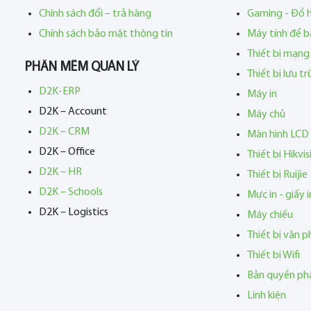
Chính sách đổi – trả hàng
Gaming - Đồ 
Chính sách bảo mật thông tin
Máy tính để b
Thiết bị mạng
PHẦN MỀM QUẢN LÝ
Thiết bị lưu t
D2K-ERP
Máy in
D2K – Account
Máy chủ
D2K – CRM
Màn hình LCD
D2K – Office
Thiết bị Hikvis
D2K – HR
Thiết bị Ruijie
D2K – Schools
Mực in - giấy i
D2K – Logistics
Máy chiếu
Thiết bị văn 
Thiết bị Wifi
Bản quyền p
Linh kiện