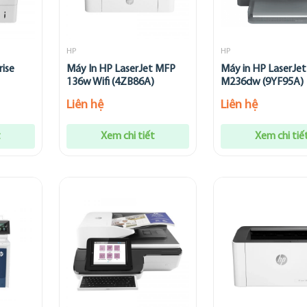
HP
HP
rise
Máy In HP LaserJet MFP
Máy in HP LaserJe
136w Wifi (4ZB86A)
M236dw (9YF95A)
Liên hệ
Liên hệ
t
Xem chi tiết
Xem chi tiế