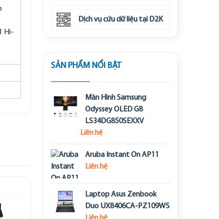
o
Dịch vụ cứu dữ liệu tại D2K
1 Hi-
SẢN PHẨM NỔI BẬT
Màn Hình Samsung
Odyssey OLED G8
LS34DG850SEXXV
Liên hệ
Aruba Instant On AP11
Liên hệ
Laptop Asus Zenbook
Duo UX8406CA-PZ109WS
Liên hệ