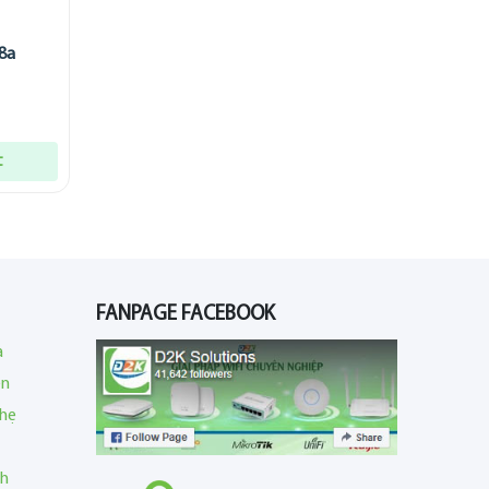
8a
t
FANPAGE FACEBOOK
a
en
nhẹ
nh