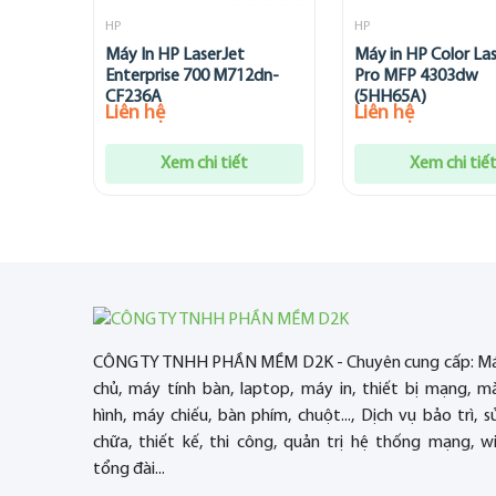
HP
HP
Máy In HP LaserJet
Máy in HP Color La
Enterprise 700 M712dn-
Pro MFP 4303dw
CF236A
(5HH65A)
Liên hệ
Liên hệ
Xem chi tiết
Xem chi tiế
CÔNG TY TNHH PHẦN MỀM D2K - Chuyên cung cấp: M
chủ, máy tính bàn, laptop, máy in, thiết bị mạng, m
hình, máy chiếu, bàn phím, chuột..., Dịch vụ bảo trì, s
chữa, thiết kế, thi công, quản trị hệ thống mạng, wif
tổng đài...