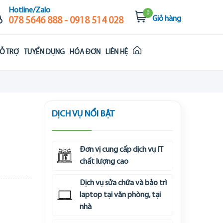
Hotline/Zalo
0
Giỏ hàng
078 5646 888 - 0918 514 028
Ỗ TRỢ
TUYỂN DỤNG
HÓA ĐƠN
LIÊN HỆ
DỊCH VỤ NỔI BẬT
Đơn vị cung cấp dịch vụ IT
chất lượng cao
Dịch vụ sửa chữa và bảo trì
laptop tại văn phòng, tại
nhà