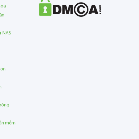
họa
àn
rữ NAS
ion
n
phòng
hần mềm