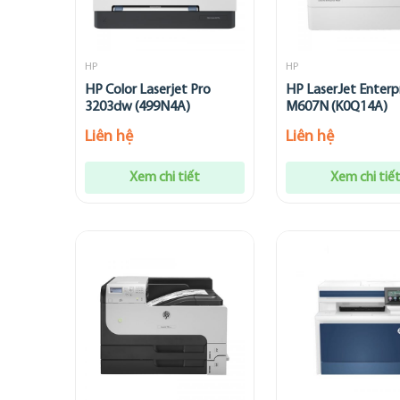
HP
HP
HP Color Laserjet Pro
HP LaserJet Enterp
3203dw (499N4A)
M607N (K0Q14A)
Liên hệ
Liên hệ
Xem chi tiết
Xem chi tiế