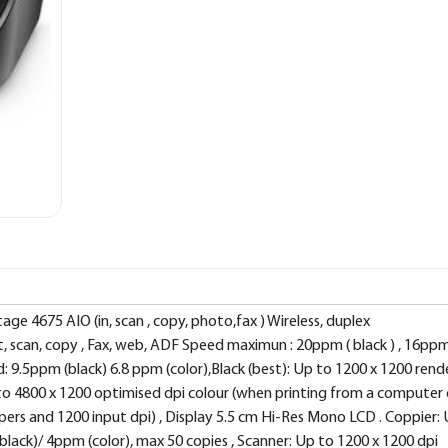
ge 4675 AIO (in, scan , copy, photo,fax ) Wireless, duplex
t, scan, copy , Fax, web, ADF Speed maximun : 20ppm ( black ) , 16ppm
ed: 9.5ppm (black) 6.8 ppm (color),Black (best): Up to 1200 x 1200 ren
 to 4800 x 1200 optimised dpi colour (when printing from a computer
ers and 1200 input dpi) , Display 5.5 cm Hi-Res Mono LCD . Coppier:
black)/ 4ppm (color), max 50 copies , Scanner: Up to 1200 x 1200 dpi