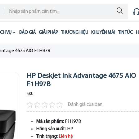
ỊCH VỤ
BÁO GIÁ
GIẢI PHÁP
THƯƠNG HIỆU
KHUYẾN MÃI
TIN TỨC
H
vantage 4675 AlO F1H97B
HP Deskjet Ink Advantage 4675 AlO
F1H97B
SKU:
Đánh giá của bạn
Mã sản phẩm:
F1H97B
Hãng sản xuất:
HP
Tình trạng:
Liên hệ